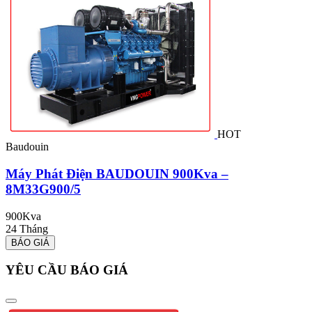
HOT
Baudouin
Máy Phát Điện BAUDOUIN 900Kva –
8M33G900/5
900Kva
2
24 Tháng
BÁO GIÁ
YÊU CẦU BÁO GIÁ