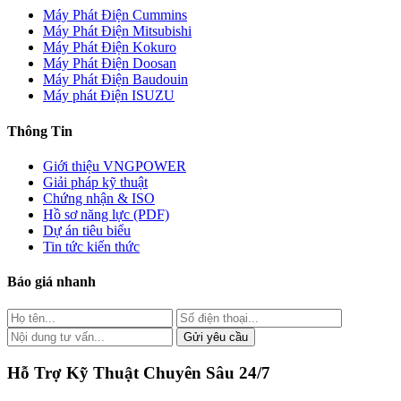
Máy Phát Điện Cummins
Máy Phát Điện Mitsubishi
Máy Phát Điện Kokuro
Máy Phát Điện Doosan
Máy Phát Điện Baudouin
Máy phát Điện ISUZU
Thông Tin
Giới thiệu VNGPOWER
Giải pháp kỹ thuật
Chứng nhận & ISO
Hồ sơ năng lực (PDF)
Dự án tiêu biểu
Tin tức kiến thức
Báo giá nhanh
Gửi yêu cầu
Hỗ Trợ Kỹ Thuật Chuyên Sâu 24/7