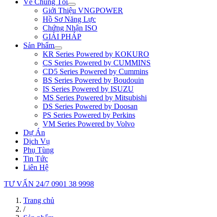
Về Chúng Tôi
Giới Thiệu VNGPOWER
Hồ Sơ Năng Lực
Chứng Nhận ISO
GIẢI PHÁP
Sản Phẩm
KR Series Powered by KOKURO
CS Series Powered by CUMMINS
CD5 Series Powered by Cummins
BS Series Powered by Boudouin
IS Series Powered by ISUZU
MS Series Powered by Mitsubishi
DS Series Powered by Doosan
PS Series Powered by Perkins
VM Series Powered by Volvo
Dự Án
Dịch Vụ
Phụ Tùng
Tin Tức
Liên Hệ
TƯ VẤN 24/7
0901 38 9998
Trang chủ
/