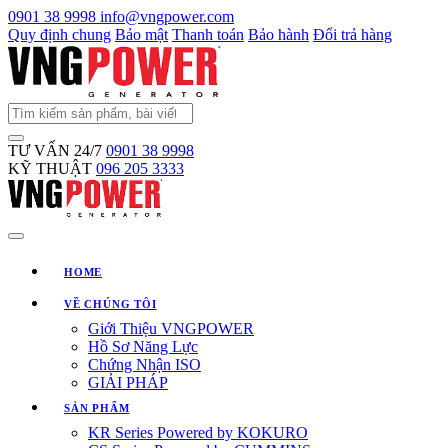
0901 38 9998
info@vngpower.com
Quy định chung
Bảo mật
Thanh toán
Bảo hành
Đổi trả hàng
TƯ VẤN 24/7
0901 38 9998
KỸ THUẬT
096 205 3333
HOME
VỀ CHÚNG TÔI
Giới Thiệu VNGPOWER
Hồ Sơ Năng Lực
Chứng Nhận ISO
GIẢI PHÁP
SẢN PHẨM
KR Series Powered by KOKURO