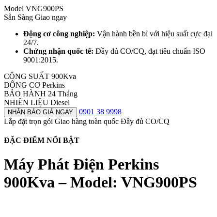
Model
VNG900PS
Sẵn Sàng Giao ngay
Động cơ công nghiệp:
Vận hành bền bỉ với hiệu suất cực đại
24/7.
Chứng nhận quốc tế:
Đầy đủ CO/CQ, đạt tiêu chuẩn ISO
9001:2015.
CÔNG SUẤT
900Kva
ĐÔNG CƠ
Perkins
BẢO HÀNH
24 Tháng
NHIÊN LIỆU
Diesel
0901 38 9998
NHẬN BÁO GIÁ NGAY
Lắp đặt trọn gói
Giao hàng toàn quốc
Đầy đủ CO/CQ
ĐẶC ĐIỂM NỔI BẬT
Máy Phát Điện Perkins
900Kva – Model: VNG900PS