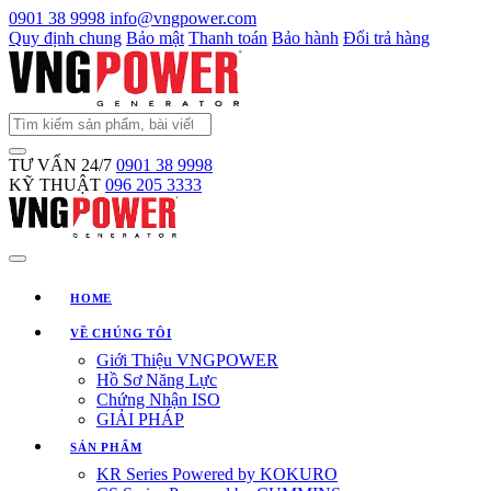
0901 38 9998
info@vngpower.com
Quy định chung
Bảo mật
Thanh toán
Bảo hành
Đổi trả hàng
TƯ VẤN 24/7
0901 38 9998
KỸ THUẬT
096 205 3333
HOME
VỀ CHÚNG TÔI
Giới Thiệu VNGPOWER
Hồ Sơ Năng Lực
Chứng Nhận ISO
GIẢI PHÁP
SẢN PHẨM
KR Series Powered by KOKURO