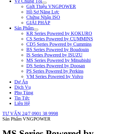
Về Chúng Tôi
Giới Thiệu VNGPOWER
Hồ Sơ Năng Lực
Chứng Nhận ISO
GIẢI PHÁP
Sản Phẩm
KR Series Powered by KOKURO
CS Series Powered by CUMMINS
CD5 Series Powered by Cummins
BS Series Powered by Boudouin
IS Series Powered by ISUZU
MS Series Powered by Mitsubishi
DS Series Powered by Doosan
PS Series Powered by Perkins
VM Series Powered by Volvo
Dự Án
Dịch Vụ
Phụ Tùng
Tin Tức
Liên Hệ
TƯ VẤN 24/7
0901 38 9998
Sản Phẩm VNGPOWER
MS Series Powered by