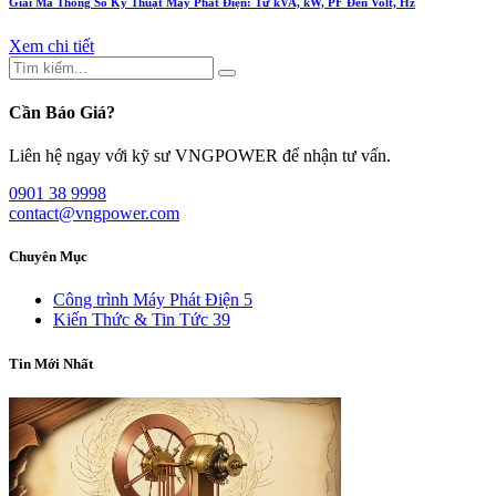
Giải Mã Thông Số Kỹ Thuật Máy Phát Điện: Từ kVA, kW, PF Đến Volt, Hz
Xem chi tiết
Cần Báo Giá?
Liên hệ ngay với kỹ sư VNGPOWER để nhận tư vấn.
0901 38 9998
contact@vngpower.com
Chuyên Mục
Công trình Máy Phát Điện
5
Kiến Thức & Tin Tức
39
Tin Mới Nhất