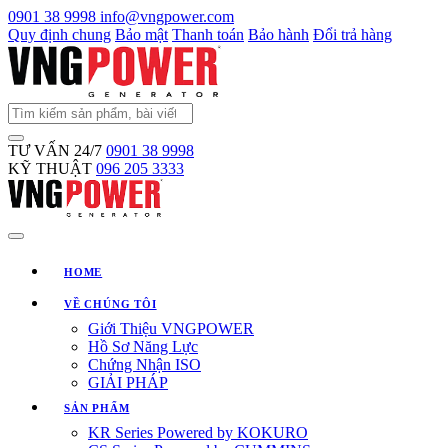
0901 38 9998
info@vngpower.com
Quy định chung
Bảo mật
Thanh toán
Bảo hành
Đổi trả hàng
TƯ VẤN 24/7
0901 38 9998
KỸ THUẬT
096 205 3333
HOME
VỀ CHÚNG TÔI
Giới Thiệu VNGPOWER
Hồ Sơ Năng Lực
Chứng Nhận ISO
GIẢI PHÁP
SẢN PHẨM
KR Series Powered by KOKURO