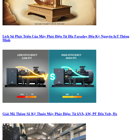
Lịch Sử Phát Triển Của Máy Phát Điện Từ Đĩa Faraday Đến Kỷ Nguyên IoT Thông
Minh
Giải Mã Thông Số Kỹ Thuật Máy Phát Điện: Từ kVA, kW, PF Đến Volt, Hz