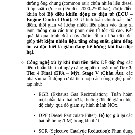
đường ống chung (common rail) chứa nhiên liệu diesel
ở áp suất cực cao (lên đến 2000-2500 bar), được điều
khiển bởi
Bộ điều khiển động cơ điện tử (ECU –
Engine Control Unit)
. ECU tính toán chính xác thời
điểm, thời gian và lượng nhiên liệu phun vào từng xi
lanh thông qua các kim phun điện tử tốc độ cao. Kết
quả là quá trình đốt cháy được tối ưu hóa triệt để,
giúp
tiết kiệm nhiên liệu, tăng công suất, giảm tiếng
ồn và đặc biệt là giảm đáng kể lượng khí thải độc
hại
.
Công nghệ xử lý khí thải tiên tiến:
Để đáp ứng các
tiêu chuẩn khí thải ngày càng nghiêm ngặt như
Tier 3,
Tier 4 Final (EPA – Mỹ), Stage V (Châu Âu)
, các
nhà sản xuất động cơ đã tích hợp các công nghệ phức
tạp như:
EGR (Exhaust Gas Recirculation):
Tuần hoàn
một phần khí thải trở lại buồng đốt để giảm nhiệt
độ cháy, qua đó giảm sự hình thành NOx.
DPF (Diesel Particulate Filter):
Bộ lọc giữ lại các
hạt bồ hóng (PM) trong khí thải.
SCR (Selective Catalytic Reduction):
Phun dung