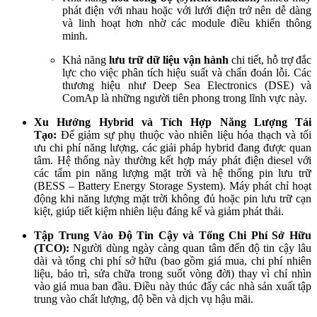
phát điện với nhau hoặc với lưới điện trở nên dễ dàng
và linh hoạt hơn nhờ các module điều khiển thông
minh.
Khả năng
lưu trữ dữ liệu vận hành
chi tiết, hỗ trợ đắc
lực cho việc phân tích hiệu suất và chẩn đoán lỗi. Các
thương hiệu như Deep Sea Electronics (DSE) và
ComAp là những người tiên phong trong lĩnh vực này.
Xu Hướng Hybrid và Tích Hợp Năng Lượng Tái
Tạo:
Để giảm sự phụ thuộc vào nhiên liệu hóa thạch và tối
ưu chi phí năng lượng, các giải pháp hybrid đang được quan
tâm. Hệ thống này thường kết hợp máy phát điện diesel với
các tấm pin năng lượng mặt trời và hệ thống pin lưu trữ
(BESS – Battery Energy Storage System). Máy phát chỉ hoạt
động khi năng lượng mặt trời không đủ hoặc pin lưu trữ cạn
kiệt, giúp tiết kiệm nhiên liệu đáng kể và giảm phát thải.
Tập Trung Vào Độ Tin Cậy và Tổng Chi Phí Sở Hữu
(TCO):
Người dùng ngày càng quan tâm đến độ tin cậy lâu
dài và tổng chi phí sở hữu (bao gồm giá mua, chi phí nhiên
liệu, bảo trì, sửa chữa trong suốt vòng đời) thay vì chỉ nhìn
vào giá mua ban đầu. Điều này thúc đẩy các nhà sản xuất tập
trung vào chất lượng, độ bền và dịch vụ hậu mãi.