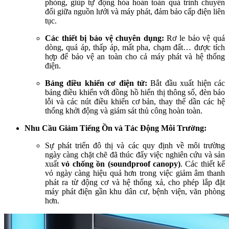
phòng, giúp tự động hóa hoàn toàn quá trình chuyển
đổi giữa nguồn lưới và máy phát, đảm bảo cấp điện liên
tục.
Các thiết bị bảo vệ chuyên dụng:
Rơ le bảo vệ quá
dòng, quá áp, thấp áp, mất pha, chạm đất… được tích
hợp để bảo vệ an toàn cho cả máy phát và hệ thống
điện.
Bảng điều khiển cơ điện tử:
Bắt đầu xuất hiện các
bảng điều khiển với đồng hồ hiển thị thông số, đèn báo
lỗi và các nút điều khiển cơ bản, thay thế dần các hệ
thống khởi động và giám sát thủ công hoàn toàn.
Nhu Cầu Giảm Tiếng Ồn và Tác Động Môi Trường:
Sự phát triển đô thị và các quy định về môi trường
ngày càng chặt chẽ đã thúc đẩy việc nghiên cứu và sản
xuất
vỏ chống ồn (soundproof canopy)
. Các thiết kế
vỏ ngày càng hiệu quả hơn trong việc giảm âm thanh
phát ra từ động cơ và hệ thống xả, cho phép lắp đặt
máy phát điện gần khu dân cư, bệnh viện, văn phòng
hơn.