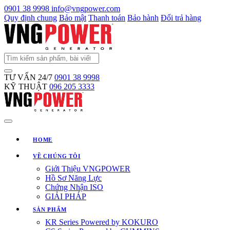
0901 38 9998
info@vngpower.com
Quy định chung
Bảo mật
Thanh toán
Bảo hành
Đổi trả hàng
TƯ VẤN 24/7
0901 38 9998
KỸ THUẬT
096 205 3333
HOME
VỀ CHÚNG TÔI
Giới Thiệu VNGPOWER
Hồ Sơ Năng Lực
Chứng Nhận ISO
GIẢI PHÁP
SẢN PHẨM
KR Series Powered by KOKURO