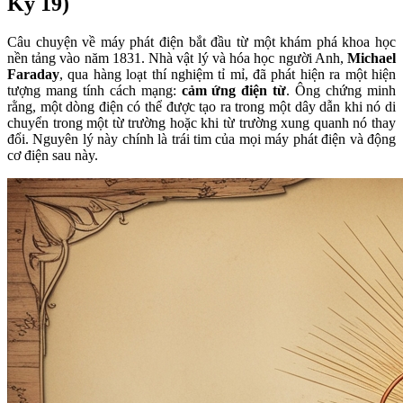
Kỷ 19)
Câu chuyện về máy phát điện bắt đầu từ một khám phá khoa học
nền tảng vào năm 1831. Nhà vật lý và hóa học người Anh,
Michael
Faraday
, qua hàng loạt thí nghiệm tỉ mỉ, đã phát hiện ra một hiện
tượng mang tính cách mạng:
cảm ứng điện từ
. Ông chứng minh
rằng, một dòng điện có thể được tạo ra trong một dây dẫn khi nó di
chuyển trong một từ trường hoặc khi từ trường xung quanh nó thay
đổi. Nguyên lý này chính là trái tim của mọi máy phát điện và động
cơ điện sau này.