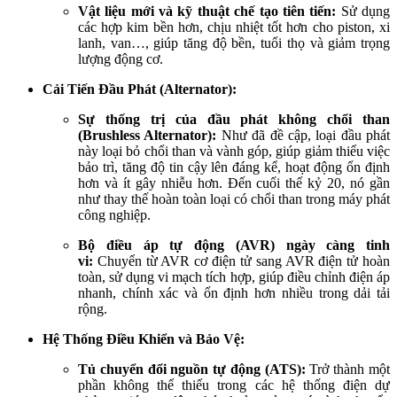
Vật liệu mới và kỹ thuật chế tạo tiên tiến:
Sử dụng
các hợp kim bền hơn, chịu nhiệt tốt hơn cho piston, xi
lanh, van…, giúp tăng độ bền, tuổi thọ và giảm trọng
lượng động cơ.
Cải Tiến Đầu Phát (Alternator):
Sự thống trị của đầu phát không chổi than
(Brushless Alternator):
Như đã đề cập, loại đầu phát
này loại bỏ chổi than và vành góp, giúp giảm thiểu việc
bảo trì, tăng độ tin cậy lên đáng kể, hoạt động ổn định
hơn và ít gây nhiễu hơn. Đến cuối thế kỷ 20, nó gần
như thay thế hoàn toàn loại có chổi than trong máy phát
công nghiệp.
Bộ điều áp tự động (AVR) ngày càng tinh
vi:
Chuyển từ AVR cơ điện tử sang AVR điện tử hoàn
toàn, sử dụng vi mạch tích hợp, giúp điều chỉnh điện áp
nhanh, chính xác và ổn định hơn nhiều trong dải tải
rộng.
Hệ Thống Điều Khiển và Bảo Vệ:
Tủ chuyển đổi nguồn tự động (ATS):
Trở thành một
phần không thể thiếu trong các hệ thống điện dự