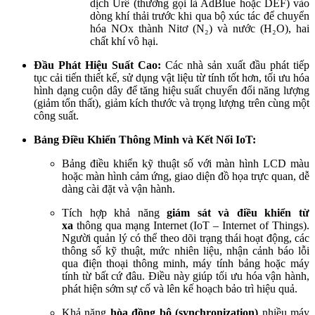
dịch Urê (thường gọi là AdBlue hoặc DEF) vào
dòng khí thải trước khi qua bộ xúc tác để chuyển
hóa NOx thành Nitơ (N₂) và nước (H₂O), hai
chất khí vô hại.
Đầu Phát Hiệu Suất Cao:
Các nhà sản xuất đầu phát tiếp
tục cải tiến thiết kế, sử dụng vật liệu từ tính tốt hơn, tối ưu hóa
hình dạng cuộn dây để tăng hiệu suất chuyển đổi năng lượng
(giảm tổn thất), giảm kích thước và trọng lượng trên cùng một
công suất.
Bảng Điều Khiển Thông Minh và Kết Nối IoT:
Bảng điều khiển kỹ thuật số với màn hình LCD màu
hoặc màn hình cảm ứng, giao diện đồ họa trực quan, dễ
dàng cài đặt và vận hành.
Tích hợp khả năng
giám sát và điều khiển từ
xa
thông qua mạng Internet (IoT – Internet of Things).
Người quản lý có thể theo dõi trạng thái hoạt động, các
thông số kỹ thuật, mức nhiên liệu, nhận cảnh báo lỗi
qua điện thoại thông minh, máy tính bảng hoặc máy
tính từ bất cứ đâu. Điều này giúp tối ưu hóa vận hành,
phát hiện sớm sự cố và lên kế hoạch bảo trì hiệu quả.
Khả năng
hòa đồng bộ (synchronization)
nhiều máy