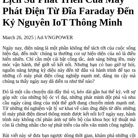
Phát Điện Từ Đĩa Faraday Đến
Kỷ Nguyên IoT Thông Minh
March 26, 2025
|
Ad-VNGPOWER
Ngày nay, điện năng là một phần không thể tách rời của cuộc sống
hiện đại, đến mức chúng ta thường coi sự hiện diện của nó là điều
hiển nhiên. Chỉ cần một cái bật công tắc, ánh sáng bừng lên, máy
móc vận hành, thế giới số kết nối. Nhưng bạn có bao giờ tự hỏi,
nguồn năng lượng kỳ diệu này đến từ đâu và hành trình để tạo ra
những cỗ máy phát điện công nghiệp mạnh mẽ, đáng tin cậy mà
chúng ta thấy ngày nay đã diễn ra như thế nào?
Đó là một câu chuyện dài đầy thú vị, kéo dài gần hai thế kỷ, với sự
góp sức của những bộ óc vĩ đại, những phát minh đột phá và nhu
cầu ngày càng tăng của một thế giới đang chuyển mình mạnh mẽ.
Từ những thí nghiệm vật lý sơ khai về cảm ứng điện từ đến những
tổ máy phát điện diesel thông minh được kết nối IoT ngày nay, hành
trình này không chỉ phản ánh sự tiến bộ của khoa học kỹ thuật mà
còn là chứng nhân cho sự phát triển của nền văn minh công nghiệp.
Bài viết này sẽ đưa bạn ngược dòng thời gian, khám phá những cột