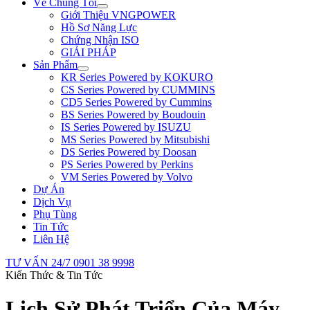
Về Chúng Tôi
Giới Thiệu VNGPOWER
Hồ Sơ Năng Lực
Chứng Nhận ISO
GIẢI PHÁP
Sản Phẩm
KR Series Powered by KOKURO
CS Series Powered by CUMMINS
CD5 Series Powered by Cummins
BS Series Powered by Boudouin
IS Series Powered by ISUZU
MS Series Powered by Mitsubishi
DS Series Powered by Doosan
PS Series Powered by Perkins
VM Series Powered by Volvo
Dự Án
Dịch Vụ
Phụ Tùng
Tin Tức
Liên Hệ
TƯ VẤN 24/7
0901 38 9998
Kiến Thức & Tin Tức
Lịch Sử Phát Triển Của Máy