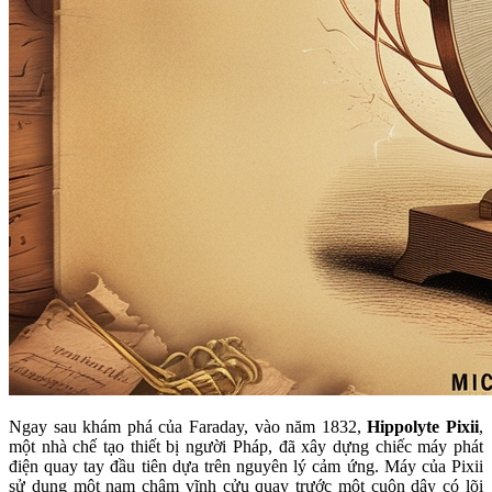
Ngay sau khám phá của Faraday, vào năm 1832,
Hippolyte Pixii
,
một nhà chế tạo thiết bị người Pháp, đã xây dựng chiếc máy phát
điện quay tay đầu tiên dựa trên nguyên lý cảm ứng. Máy của Pixii
sử dụng một nam châm vĩnh cửu quay trước một cuộn dây có lõi