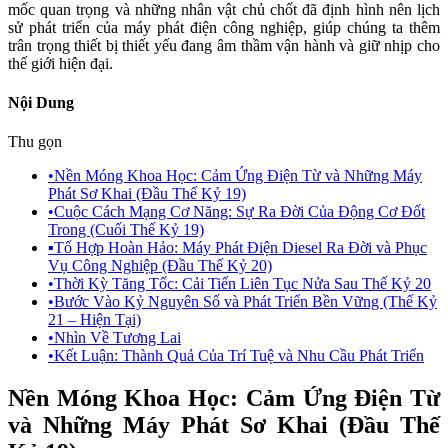
mốc quan trọng và những nhân vật chủ chốt đã định hình nên lịch
sử phát triển của máy phát điện công nghiệp, giúp chúng ta thêm
trân trọng thiết bị thiết yếu đang âm thầm vận hành và giữ nhịp cho
thế giới hiện đại.
Nội Dung
Thu gọn
•
Nền Móng Khoa Học: Cảm Ứng Điện Từ và Những Máy
Phát Sơ Khai (Đầu Thế Kỷ 19)
•
Cuộc Cách Mạng Cơ Năng: Sự Ra Đời Của Động Cơ Đốt
Trong (Cuối Thế Kỷ 19)
▪
Tổ Hợp Hoàn Hảo: Máy Phát Điện Diesel Ra Đời và Phục
Vụ Công Nghiệp (Đầu Thế Kỷ 20)
•
Thời Kỳ Tăng Tốc: Cải Tiến Liên Tục Nửa Sau Thế Kỷ 20
•
Bước Vào Kỷ Nguyên Số và Phát Triển Bền Vững (Thế Kỷ
21 – Hiện Tại)
•
Nhìn Về Tương Lai
•
Kết Luận: Thành Quả Của Trí Tuệ và Nhu Cầu Phát Triển
Nền Móng Khoa Học: Cảm Ứng Điện Từ
và Những Máy Phát Sơ Khai (Đầu Thế