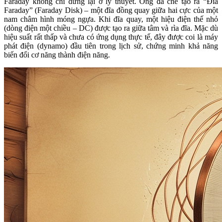
Faraday không chỉ dừng lại ở lý thuyết. Ông đã chế tạo ra “Đĩa
Faraday” (Faraday Disk) – một đĩa đồng quay giữa hai cực của một
nam châm hình móng ngựa. Khi đĩa quay, một hiệu điện thế nhỏ
(dòng điện một chiều – DC) được tạo ra giữa tâm và rìa đĩa. Mặc dù
hiệu suất rất thấp và chưa có ứng dụng thực tế, đây được coi là máy
phát điện (dynamo) đầu tiên trong lịch sử, chứng minh khả năng
biến đổi cơ năng thành điện năng.