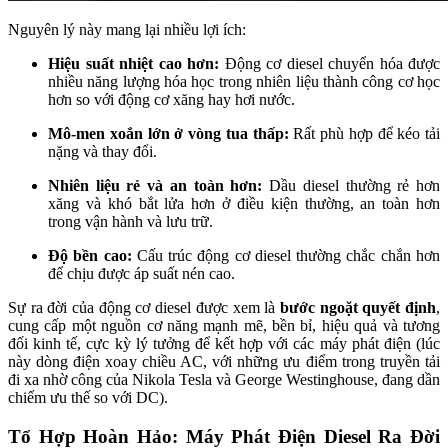
Nguyên lý này mang lại nhiều lợi ích:
Hiệu suất nhiệt cao hơn:
Động cơ diesel chuyển hóa được
nhiều năng lượng hóa học trong nhiên liệu thành công cơ học
hơn so với động cơ xăng hay hơi nước.
Mô-men xoắn lớn ở vòng tua thấp:
Rất phù hợp để kéo tải
nặng và thay đổi.
Nhiên liệu rẻ và an toàn hơn:
Dầu diesel thường rẻ hơn
xăng và khó bắt lửa hơn ở điều kiện thường, an toàn hơn
trong vận hành và lưu trữ.
Độ bền cao:
Cấu trúc động cơ diesel thường chắc chắn hơn
để chịu được áp suất nén cao.
Sự ra đời của động cơ diesel được xem là
bước ngoặt quyết định
,
cung cấp một nguồn cơ năng mạnh mẽ, bền bỉ, hiệu quả và tương
đối kinh tế, cực kỳ lý tưởng để kết hợp với các máy phát điện (lúc
này dòng điện xoay chiều AC, với những ưu điểm trong truyền tải
đi xa nhờ công của Nikola Tesla và George Westinghouse, đang dần
chiếm ưu thế so với DC).
Tổ Hợp Hoàn Hảo: Máy Phát Điện Diesel Ra Đời