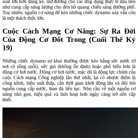
suất lớn hơn đáng kể, mở đường cho các ứng dụng thực tế đầu tiên
như cung cấp năng lượng cho đèn hồ quang chiếu sáng đường phố.
Tuy nhiên, nguồn cơ năng để kéo những chiếc dynamo này vẫn còn
là một thách thức lớn.
Cuộc Cách Mạng Cơ Năng: Sự Ra Đời
Của Động Cơ Đốt Trong (Cuối Thế Kỷ
19)
Những chiếc dynamo sơ khai thường được kéo bằng sức nước (ở
nơi có sông suối), sức gió (không ổn định) hoặc phổ biến hơn là
động cơ hơi nước. Động cơ hơi nước, mặc dù là động lực chính của
cuộc Cách mạng Công nghiệp lần thứ nhất, lại có nhược điểm là
cồng kềnh, hiệu suất thấp, cần thời gian khởi động lâu và đòi hỏi
nguồn cung cấp nước, than đá liên tục. Nhu cầu về một nguồn cơ
năng nhỏ gọn, hiệu quả và linh hoạt hơn ngày càng trở nên cấp
thiết.