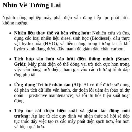
Nhìn Về Tương Lai
Ngành công nghiệp máy phát điện vẫn đang tiếp tục phát triển
không ngừng:
Nhiên liệu thay thế và bền vững hơn:
Nghiên cứu và ứng
dụng các loại nhiên liệu diesel sinh học (Biodiesel), dầu thực
vật hydro hóa (HVO), và tiềm năng trong tương lai là khí
hydro xanh đang được đẩy mạnh để giảm dấu chân carbon.
Tích hợp sâu hơn vào lưới điện thông minh (Smart
Grid):
Máy phát điện có thể đóng vai trò tích cực hơn trong
việc cân bằng lưới điện, tham gia vào các chương trình đáp
ứng phụ tải.
Ứng dụng Trí tuệ nhân tạo (AI):
AI có thể được sử dụng
để phân tích dữ liệu vận hành, dự đoán lỗi tiềm ẩn (bảo trì dự
đoán – predictive maintenance), và tối ưu hóa hiệu suất hoạt
động.
Tiếp tục cải thiện hiệu suất và giảm tác động môi
trường:
Áp lực từ các quy định và nhận thức xã hội sẽ tiếp
tục thúc đẩy việc tạo ra các máy phát điện sạch hơn, êm hơn
và hiệu quả hơn.