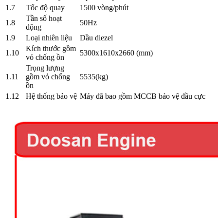
1.7
Tốc độ quay
1500 vòng/phút
Tần số hoạt
1.8
50Hz
động
1.9
Loại nhiên liệu
Dầu diezel
Kích th­ước gồm
1.10
5300x1610x2660 (mm)
vỏ chống ồn
Trọng l­ượng
1.11
gồm vỏ chống
5535(kg)
ồn
1.12
Hệ thống bảo vệ
Máy đã bao gồm MCCB bảo vệ đầu cực