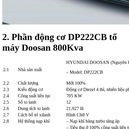
2. Phần động cơ DP222CB tổ
máy
Doosan 800
Kva
HYUNDAI DOOSAN (Nguyên 
2.1
Nhà sản xuất
– Model: DP222CB
2.2
Chất lượng
Mới 100%
2.3
Kiểu động cơ
Động cơ Diezel 4 thì, nhiên liệu ph
2.4
Công suất liên tục
705 KW
2.5
Số xi lanh
12
2.6
Dung tích xi lanh
21,927 lít
2.7
Cách bố trí xilanh
Hình Chữ V
2.8
Hệ thống nạp khí
– Nạp khí băng turbo tăng áp
– Tiêu thụ ở 100% công suất liên tụ