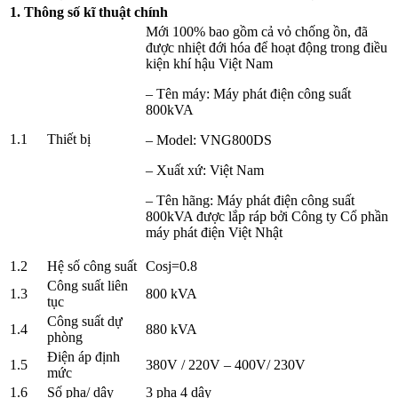
1. Thông số kĩ thuật chính
Mới 100% bao gồm cả vỏ chống ồn, đã
được nhiệt đới hóa để hoạt động trong điều
kiện khí hậu Việt Nam
– Tên máy: Máy phát điện công suất
800kVA
1.1
Thiết bị
– Model: VNG800DS
– Xuất xứ: Việt Nam
– Tên hãng: Máy phát điện công suất
800kVA được lắp ráp bởi Công ty Cổ phần
máy phát điện Việt Nhật
1.2
Hệ số công suất
Cosj=0.8
Công suất liên
1.3
800 kVA
tục
Công suất dự
1.4
880 kVA
phòng
Điện áp định
1.5
380V / 220V – 400V/ 230V
mức
1.6
Số pha/ dây
3 pha 4 dây