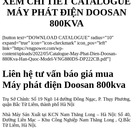
XEM CHI TIẾT CATALOGUE
MÁY PHÁT ĐIỆN DOOSAN
800KVA
[button text=”DOWNLOAD CATALOGUE” radius=”10″
expand=”true” icon=”icon-checkmark” icon_pos=”left”
link=”https://vngpower.com/wp-
content/uploads/2022/05/Catalogue-May-Phat-Dien-Doosan-
880Kva-Han-Quoc-Model-VNG880DS-DP222CB.pdf”]
Liên hệ tư vấn báo giá mua
Máy phát điện Doosan 800kva
Trụ Sở Chính: Số 19 Ngõ 14 đường Đông Ngạc, P. Thụy Phương,
quận Bắc Từ Liêm, thành phố Hà Nội
Nhà Máy Sản Xuất tại KCN Nam Thăng Long – Hà Nội: Số 40,
Đường Liên Mạc – Khu Công Nghiệp Nam Thăng Long , Q.Bắc
Từ Liêm, Hà Nội.