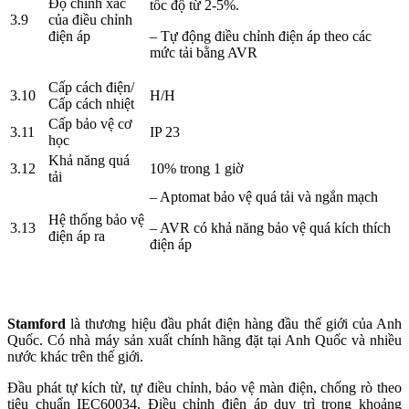
Độ chính xác
tốc độ từ 2-5%.
3.9
của điều chỉnh
điện áp
– Tự động điều chỉnh điện áp theo các
mức tải bằng AVR
Cấp cách điện/
3.10
H/H
Cấp cách nhiệt
Cấp bảo vệ cơ
3.11
IP 23
học
Khả năng quá
3.12
10% trong 1 giờ
tải
– Aptomat bảo vệ quá tải và ngắn mạch
Hệ thống bảo vệ
3.13
– AVR có khả năng bảo vệ quá kích thích
điện áp ra
điện áp
Stamford
là thương hiệu đầu phát điện hàng đầu thế giới của Anh
Quốc. Có nhà máy sản xuất chính hãng đặt tại Anh Quốc và nhiều
nước khác trên thế giới.
Đầu phát tự kích từ, tự điều chỉnh, bảo vệ màn điện, chống rò theo
tiêu chuẩn IEC60034. Điều chỉnh điện áp duy trì trong khoảng