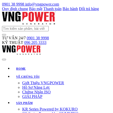
0901 38 9998
info@vngpower.com
Quy định chung
Bảo mật
Thanh toán
Bảo hành
Đổi trả hàng
TƯ VẤN 24/7
0901 38 9998
KỸ THUẬT
096 205 3333
HOME
VỀ CHÚNG TÔI
Giới Thiệu VNGPOWER
Hồ Sơ Năng Lực
Chứng Nhận ISO
GIẢI PHÁP
SẢN PHẨM
KR Series Powered by KOKURO