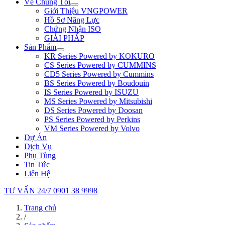
Về Chúng Tôi
Giới Thiệu VNGPOWER
Hồ Sơ Năng Lực
Chứng Nhận ISO
GIẢI PHÁP
Sản Phẩm
KR Series Powered by KOKURO
CS Series Powered by CUMMINS
CD5 Series Powered by Cummins
BS Series Powered by Boudouin
IS Series Powered by ISUZU
MS Series Powered by Mitsubishi
DS Series Powered by Doosan
PS Series Powered by Perkins
VM Series Powered by Volvo
Dự Án
Dịch Vụ
Phụ Tùng
Tin Tức
Liên Hệ
TƯ VẤN 24/7
0901 38 9998
Trang chủ
/