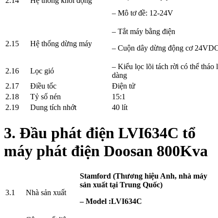
2.14
Hệ thống khởi động
– Mô tơ đề: 12-24V
– Tắt máy bằng điện
2.15
Hệ thống dừng máy
– Cuộn dây dừng động cơ 24VD
– Kiểu lọc lõi tách rời có thể tháo
2.16
Lọc gió
dàng
2.17
Điều tốc
Điện tử
2.18
Tỷ số nén
15:1
2.19
Dung tích nhớt
40 lít
3. Đầu phát điện LVI634C tổ
máy phát điện Doosan 800Kva
Stamford (Thương hiệu Anh, nhà máy
sản xuất tại Trung Quốc)
3.1
Nhà sản xuất
– Model :LVI634C