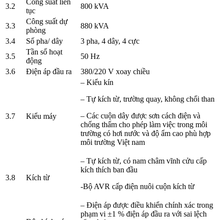
Công suất liên
3.2
800 kVA
tục
Công suất dự
3.3
880 kVA
phòng
3.4
Số pha/ dây
3 pha, 4 dây, 4 cực
Tần số hoạt
3.5
50 Hz
động
3.6
Điện áp đầu ra
380/220 V xoay chiều
– Kiểu kín
– Tự kích từ, tr­ường quay, không chổi than
– Các cuộn dây đ­ược sơn cách điện và
3.7
Kiểu máy
chống thấm cho phép làm việc trong môi
tr­ường có hơi nư­ớc và độ ẩm cao phù hợp
môi trường Việt nam
– Tự kích từ, có nam châm vĩnh cửu cấp
kích thích ban đầu
3.8
Kích từ
-Bộ AVR cấp điện nuôi cuộn kích từ
– Điện áp đ­ược điều khiển chính xác trong
phạm vi ±1 % điện áp đầu ra với sai lệch