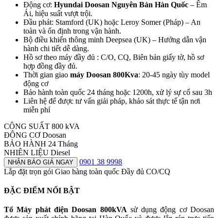
Động cơ:
Hyundai Doosan Nguyên Bản Hàn Quốc
– Êm
Ái, hiệu suất vượt trội.
Đầu phát: Stamford (UK) hoặc Leroy Somer (Pháp) – An
toàn và ổn định trong vận hành.
Bộ điều khiển thông minh Deepsea (UK) – Hướng dẫn vận
hành chi tiết dễ dàng.
Hồ sơ theo máy đầy đủ : C/O, CQ, Biên bản giấy tờ, hồ sơ
hợp đồng đầy đủ.
Thời gian giao
máy Doosan 800Kva
: 20-45 ngày tùy model
động cơ
Bảo hành toàn quốc 24 tháng hoặc 1200h, xử lý sự cố sau 3h
Liên hệ để được tư vấn giải pháp, khảo sát thực tế tận nơi
miễn phí
CÔNG SUẤT
800 kVA
ĐÔNG CƠ
Doosan
BẢO HÀNH
24 Tháng
NHIÊN LIỆU
Diesel
0901 38 9998
NHẬN BÁO GIÁ NGAY
Lắp đặt trọn gói
Giao hàng toàn quốc
Đầy đủ CO/CQ
ĐẶC ĐIỂM NỔI BẬT
Tổ Máy phát điện Doosan 800kVA
sử dụng động cơ Doosan