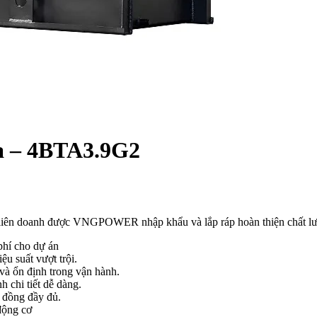
a – 4BTA3.9G2
iên doanh được VNGPOWER nhập khẩu và lắp ráp hoàn thiện chất lượ
 phí cho dự án
ệu suất vượt trội.
à ổn định trong vận hành.
chi tiết dễ dàng.
 đồng đầy đủ.
động cơ