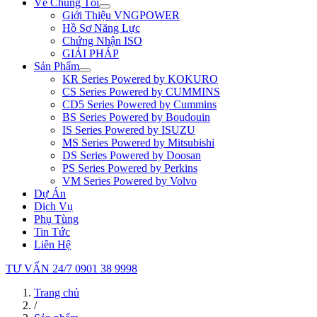
Về Chúng Tôi
Giới Thiệu VNGPOWER
Hồ Sơ Năng Lực
Chứng Nhận ISO
GIẢI PHÁP
Sản Phẩm
KR Series Powered by KOKURO
CS Series Powered by CUMMINS
CD5 Series Powered by Cummins
BS Series Powered by Boudouin
IS Series Powered by ISUZU
MS Series Powered by Mitsubishi
DS Series Powered by Doosan
PS Series Powered by Perkins
VM Series Powered by Volvo
Dự Án
Dịch Vụ
Phụ Tùng
Tin Tức
Liên Hệ
TƯ VẤN 24/7
0901 38 9998
Trang chủ
/