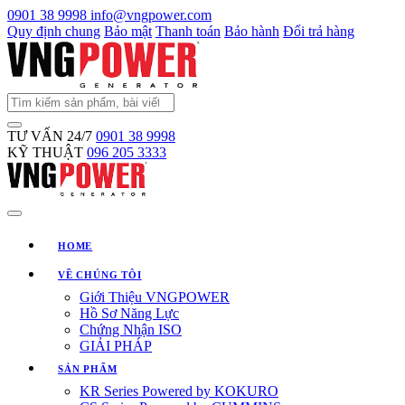
0901 38 9998
info@vngpower.com
Quy định chung
Bảo mật
Thanh toán
Bảo hành
Đổi trả hàng
TƯ VẤN 24/7
0901 38 9998
KỸ THUẬT
096 205 3333
HOME
VỀ CHÚNG TÔI
Giới Thiệu VNGPOWER
Hồ Sơ Năng Lực
Chứng Nhận ISO
GIẢI PHÁP
SẢN PHẨM
KR Series Powered by KOKURO