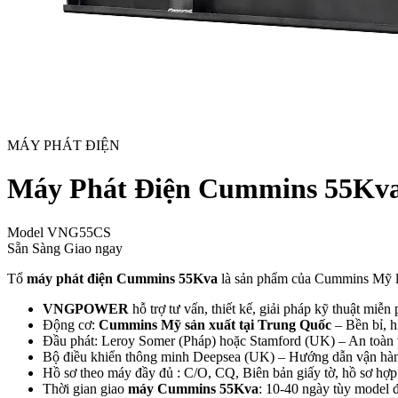
MÁY PHÁT ĐIỆN
Máy Phát Điện Cummins 55Kv
Model
VNG55CS
Sẵn Sàng Giao ngay
Tổ
máy phát điện Cummins 55Kva
là sản phẩm của Cummins Mỹ l
VNGPOWER
hỗ trợ tư vấn, thiết kế, giải pháp kỹ thuật miễn
Động cơ:
Cummins Mỹ sản xuất tại Trung Quốc
– Bền bỉ, hi
Đầu phát: Leroy Somer (Pháp) hoặc Stamford (UK) – An toàn v
Bộ điều khiển thông minh Deepsea (UK) – Hướng dẫn vận hành 
Hồ sơ theo máy đầy đủ : C/O, CQ, Biên bản giấy tờ, hồ sơ hợp
Thời gian giao
máy Cummins 55Kva
: 10-40 ngày tùy model 