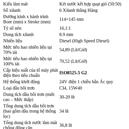
Kiểu làm mát
Két nước kết hợp quạt gió (50:50)
Số xilanh
6 Xilanh thẳng Hàng
Đường kính x hành trình
114×145 mm
Bore (mm) x Stroke (mm)
Tỷ số nén
16,1:1
Dung tích xilanh
8.9 mm
Nhiên liệu
Diesel (High Speed Diesel)
Mức tiêu hao nhiên liệu tại
54,89 (Lít/Giờ)
70% tải
Mức tiêu hao nhiên liệu tại
70,52 (Lít/Giờ)
100% tải
Cấp hiệu suất của tổ máy phát
ISO8525-5 G2
điện theo tiêu chuẩn
Hệ thống khởi động
24V điện 1 chiều bằn Ác quy
Loại dầu bôi trơn
CI4, 15W40
Dung tích dầu bôi trơn (mức
30-20 lít
cao – Mức thấp)
Tổng dung tích dầu bôi trơn
(bao gồm dầu trong hệ thống
34 lít
lọc)
Tổng dung tích nước làm mát
36,8 lít
chống đông cặn