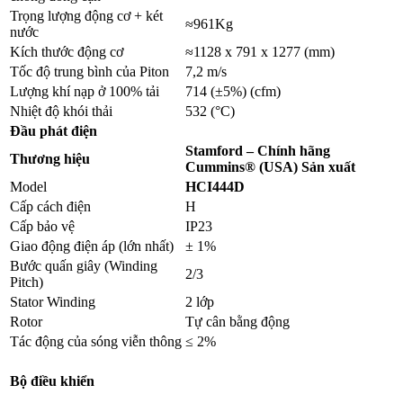
Trọng lượng động cơ + két
≈961Kg
nước
Kích thước động cơ
≈1128 x 791 x 1277 (mm)
Tốc độ trung bình của Piton
7,2 m/s
Lượng khí nạp ở 100% tải
714 (±5%) (cfm)
Nhiệt độ khói thải
532 (°C)
Đầu phát điện
Stamford – Chính hãng
Thương hiệu
Cummins® (USA) Sản xuất
Model
HCI444D
Cấp cách điện
H
Cấp bảo vệ
IP23
Giao động điện áp (lớn nhất)
± 1%
Bước quấn giây (Winding
2/3
Pitch)
Stator Winding
2 lớp
Rotor
Tự cân bằng động
Tác động của sóng viễn thông
≤ 2%
Bộ điều khiển