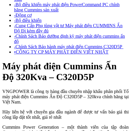
-
Bộ điều khiển máy phát điện PowerCommand PC chính
hãng Cummins sản xuất
-
Động cơ
-
Bộ điều khiển
-
Cung Cấp Phụ tùng vật tư Máy phát điện CUMMINS Ấn
Độ Đi kèm đầy đủ
-
Chính Sách Bảo dưỡng định kỳ máy phát điện cummins ấn
độ
-
Chính Sách Bảo hành máy phát điện Cummins C320D5P
•
CÔNG TY CP MÁY PHÁT ĐIỆN VIỆT NHẬT
Máy phát điện Cummins Ấn
Độ 320Kva – C320D5P
VNGPOWER là công ty hàng đầu chuyên nhập khẩu phân phối Tổ
máy phát điện Cummins Ấn Độ C320D5P – 320kva chính hãng tại
Việt Nam.
Hãy liên hệ với chuyên gia đầu ngành để được tư vấn báo giá thi
công lắp đặt tốt nhất, giá rẻ nhất
Cummins Power Generation – một thành viên của tập đoàn