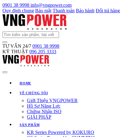
0901 38 9998
info@vngpower.com
Quy định chung
Bảo mật
Thanh toán
Bảo hành
Đổi trả hàng
TƯ VẤN 24/7
0901 38 9998
KỸ THUẬT
096 205 3333
HOME
VỀ CHÚNG TÔI
Giới Thiệu VNGPOWER
Hồ Sơ Năng Lực
Chứng Nhận ISO
GIẢI PHÁP
SẢN PHẨM
KR Series Powered by KOKURO