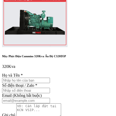
Máy Phát Điện Cummins 320Kva Ấn Độ C320D5P
320Kva
Họ và Tên
*
Số điện thoại / Zalo
*
Email
(Không bắt buộc)
Ghi chú