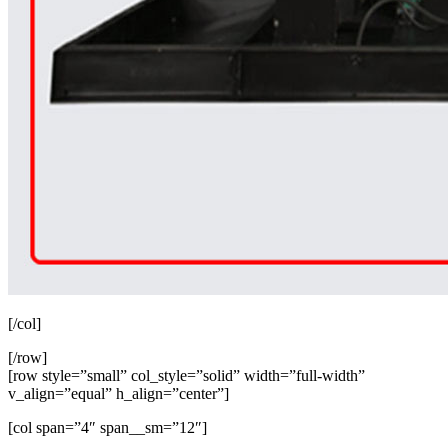
[/col]
[/row]
[row style=”small” col_style=”solid” width=”full-width”
v_align=”equal” h_align=”center”]
[col span=”4″ span__sm=”12″]