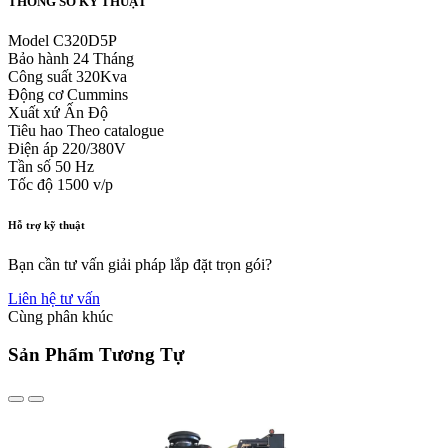
THÔNG SỐ KỸ THUẬT
Model
C320D5P
Bảo hành
24 Tháng
Công suất
320Kva
Động cơ
Cummins
Xuất xứ
Ấn Độ
Tiêu hao
Theo catalogue
Điện áp
220/380V
Tần số
50 Hz
Tốc độ
1500 v/p
Hỗ trợ kỹ thuật
Bạn cần tư vấn giải pháp lắp đặt trọn gói?
Liên hệ tư vấn
Cùng phân khúc
Sản Phẩm Tương Tự