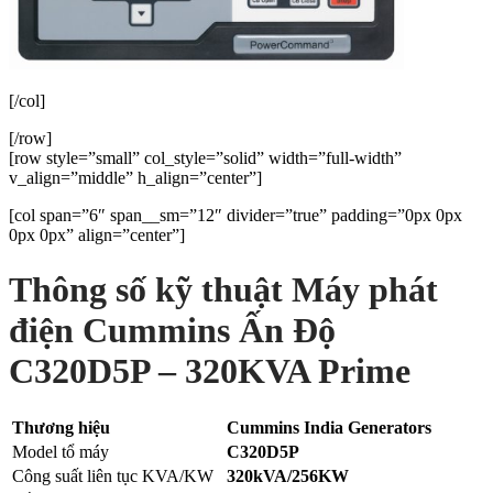
[/col]
[/row]
[row style=”small” col_style=”solid” width=”full-width”
v_align=”middle” h_align=”center”]
[col span=”6″ span__sm=”12″ divider=”true” padding=”0px 0px
0px 0px” align=”center”]
Thông số kỹ thuật Máy phát
điện Cummins Ấn Độ
C320D5P – 320KVA Prime
Thương hiệu
Cummins India Generators
Model tổ máy
C320D5P
Công suất liên tục KVA/KW
320kVA/256KW