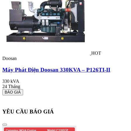
HOT
Doosan
P
Máy Phát Điện Doosan 330KVA – P126TI-II
330 kVA
24 Tháng
BÁO GIÁ
2
YÊU CẦU BÁO GIÁ