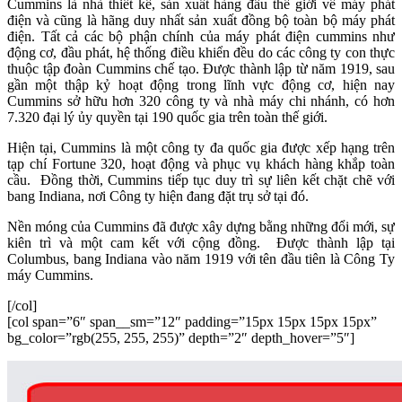
Cummins là nhà thiết kế, sản xuất hàng đầu thế giới về máy phát
điện và cũng là hãng duy nhất sản xuất đồng bộ toàn bộ máy phát
điện. Tất cả các bộ phận chính của máy phát điện cummins như
động cơ, đầu phát, hệ thống điều khiển đều do các công ty con thực
thuộc tập đoàn Cummins chế tạo. Được thành lập từ năm 1919, sau
gần một thập kỷ hoạt động trong lĩnh vực động cơ, hiện nay
Cummins sở hữu hơn 320 công ty và nhà máy chi nhánh, có hơn
7.320 đại lý ủy quyền tại 190 quốc gia trên toàn thế giới.
Hiện tại, Cummins là một công ty đa quốc gia được xếp hạng trên
tạp chí Fortune 320, hoạt động và phục vụ khách hàng khắp toàn
cầu. Đồng thời, Cummins tiếp tục duy trì sự liên kết chặt chẽ với
bang Indiana, nơi Công ty hiện đang đặt trụ sở tại đó.
Nền móng của Cummins đã được xây dựng bằng những đổi mới, sự
kiên trì và một cam kết với cộng đồng. Được thành lập tại
Columbus, bang Indiana vào năm 1919 với tên đầu tiên là Công Ty
máy Cummins.
[/col]
[col span=”6″ span__sm=”12″ padding=”15px 15px 15px 15px”
bg_color=”rgb(255, 255, 255)” depth=”2″ depth_hover=”5″]