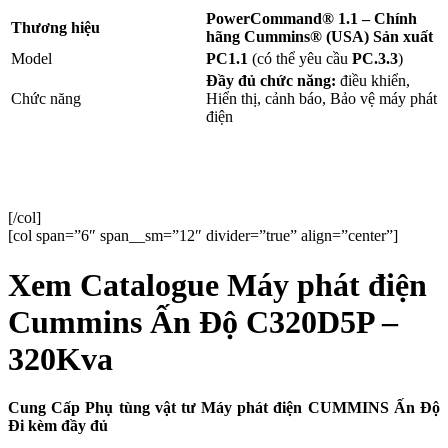
PowerCommand® 1.1
– Chính
Thương hiệu
hãng Cummins® (USA) Sản xuất
Model
PC1.1
(có thể yêu cầu
PC.3.3
)
Đầy đủ chức năng:
điều khiển,
Chức năng
Hiển thị, cảnh báo, Bảo vệ máy phát
điện
[/col]
[col span=”6″ span__sm=”12″ divider=”true” align=”center”]
Xem Catalogue Máy phát điện
Cummins Ấn Độ C320D5P –
320Kva
Cung Cấp Phụ tùng vật tư
Máy phát điện
CUMMINS Ấn Độ
Đi kèm đầy đủ