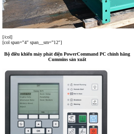
[/col]
[col span=”4″ span__sm=”12″]
Bộ điều khiển máy phát điện PowerCommand PC chính hãng
Cummins sản xuất