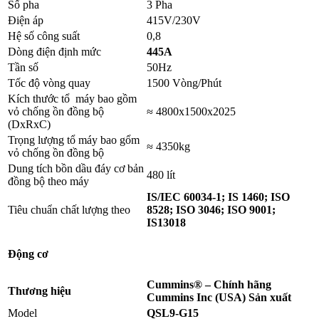
Số pha
3 Pha
Điện áp
415V/230V
Hệ số công suất
0,8
Dòng điện định mức
445A
Tần số
50Hz
Tốc độ vòng quay
1500 Vòng/Phút
Kích thước tổ máy bao gồm
vỏ chống ồn đồng bộ
≈ 4800x1500x2025
(DxRxC)
Trọng lượng tổ máy bao gổm
≈ 4350kg
vỏ chống ồn đồng bộ
Dung tích bồn dầu đáy cơ bản
480 lít
đồng bộ theo máy
IS/IEC 60034-1; IS 1460; ISO
Tiêu chuẩn chất lượng theo
8528; ISO 3046; ISO 9001;
IS13018
Động cơ
Cummins
® – Chính hãng
Thương hiệu
Cummins Inc (USA) Sản xuất
Model
QSL9-G15