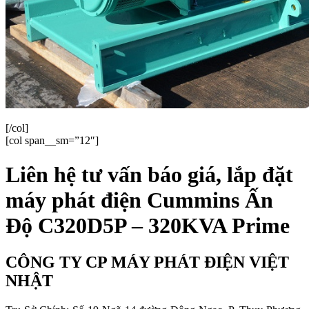
[/col]
[col span__sm=”12″]
Liên hệ tư vấn báo giá, lắp đặt
máy phát điện
Cummins Ấn
Độ C320D5P – 320KVA Prime
CÔNG TY CP MÁY PHÁT ĐIỆN VIỆT
NHẬT