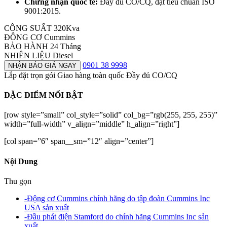
Chứng nhận quốc tế:
Đầy đủ CO/CQ, đạt tiêu chuẩn ISO
9001:2015.
CÔNG SUẤT
320Kva
ĐÔNG CƠ
Cummins
BẢO HÀNH
24 Tháng
NHIÊN LIỆU
Diesel
0901 38 9998
NHẬN BÁO GIÁ NGAY
Lắp đặt trọn gói
Giao hàng toàn quốc
Đầy đủ CO/CQ
ĐẶC ĐIỂM NỔI BẬT
[row style=”small” col_style=”solid” col_bg=”rgb(255, 255, 255)”
width=”full-width” v_align=”middle” h_align=”right”]
[col span=”6″ span__sm=”12″ align=”center”]
Nội Dung
Thu gọn
-
Động cơ Cummins chính hãng do tập đoàn Cummins Inc
USA sản xuất
-
Đầu phát điện Stamford do chính hãng Cummins Inc sản
xuất