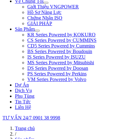
Về Chúng Tôi
Giới Thiệu VNGPOWER
Hồ Sơ Năng Lực
Chứng Nhận ISO
GIẢI PHÁP
Sản Phẩm
KR Series Powered by KOKURO
CS Series Powered by CUMMINS
CD5 Series Powered by Cummins
BS Series Powered by Boudouin
IS Series Powered by ISUZU
MS Series Powered by Mitsubishi
DS Series Powered by Doosan
PS Series Powered by Perkins
VM Series Powered by Volvo
Dự Án
Dịch Vụ
Phụ Tùng
Tin Tức
Liên Hệ
TƯ VẤN 24/7
0901 38 9998
Trang chủ
/