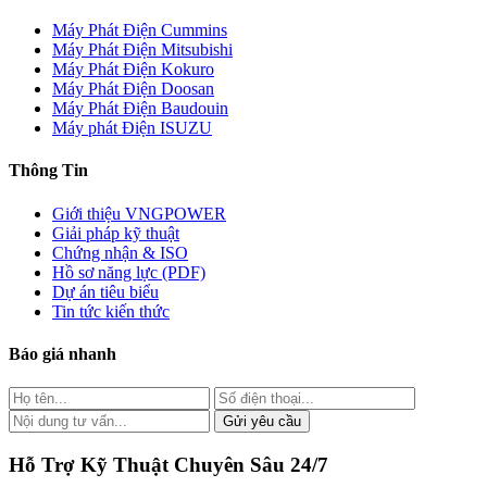
Máy Phát Điện Cummins
Máy Phát Điện Mitsubishi
Máy Phát Điện Kokuro
Máy Phát Điện Doosan
Máy Phát Điện Baudouin
Máy phát Điện ISUZU
Thông Tin
Giới thiệu VNGPOWER
Giải pháp kỹ thuật
Chứng nhận & ISO
Hồ sơ năng lực (PDF)
Dự án tiêu biểu
Tin tức kiến thức
Báo giá nhanh
Gửi yêu cầu
Hỗ Trợ Kỹ Thuật Chuyên Sâu 24/7