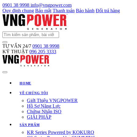
0901 38 9998
info@vngpower.com
Quy định chung
Bảo mật
Thanh toán
Bảo hành
Đổi trả hàng
TƯ VẤN 24/7
0901 38 9998
KỸ THUẬT
096 205 3333
HOME
VỀ CHÚNG TÔI
Giới Thiệu VNGPOWER
Hồ Sơ Năng Lực
Chứng Nhận ISO
GIẢI PHÁP
SẢN PHẨM
KR Series Powered by KOKURO