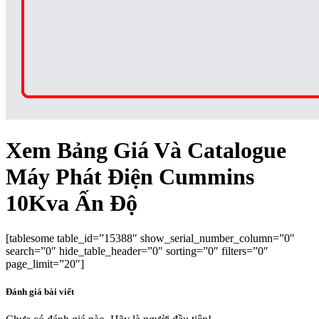
Xem Bảng Giá Và Catalogue
Máy Phát Điện Cummins
10Kva Ấn Độ
[tablesome table_id=”15388″ show_serial_number_column=”0″
search=”0″ hide_table_header=”0″ sorting=”0″ filters=”0″
page_limit=”20″]
Đánh giá bài viết