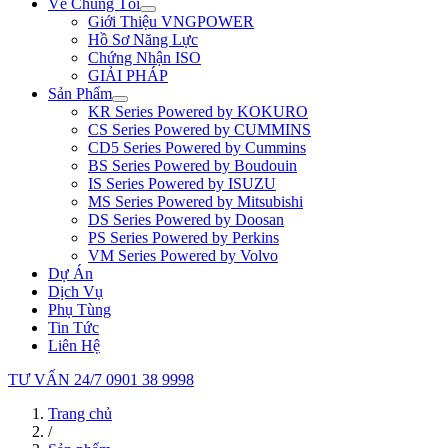
Về Chúng Tôi
Giới Thiệu VNGPOWER
Hồ Sơ Năng Lực
Chứng Nhận ISO
GIẢI PHÁP
Sản Phẩm
KR Series Powered by KOKURO
CS Series Powered by CUMMINS
CD5 Series Powered by Cummins
BS Series Powered by Boudouin
IS Series Powered by ISUZU
MS Series Powered by Mitsubishi
DS Series Powered by Doosan
PS Series Powered by Perkins
VM Series Powered by Volvo
Dự Án
Dịch Vụ
Phụ Tùng
Tin Tức
Liên Hệ
TƯ VẤN 24/7
0901 38 9998
Trang chủ
/