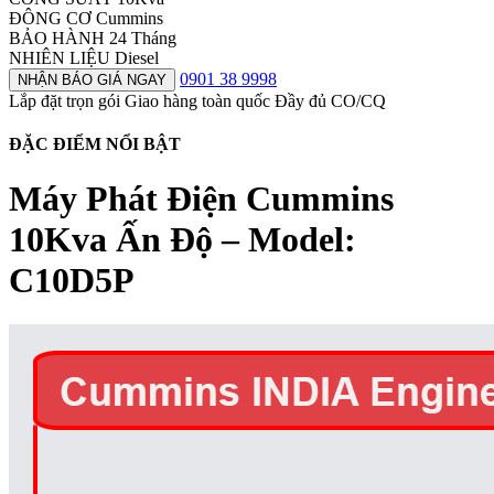
ĐÔNG CƠ
Cummins
BẢO HÀNH
24 Tháng
NHIÊN LIỆU
Diesel
0901 38 9998
NHẬN BÁO GIÁ NGAY
Lắp đặt trọn gói
Giao hàng toàn quốc
Đầy đủ CO/CQ
ĐẶC ĐIỂM NỔI BẬT
Máy Phát Điện Cummins
10Kva Ấn Độ – Model:
C10D5P