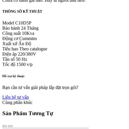
Chưa có đánh giá nào. Hãy là người đầu tiên!
THÔNG SỐ KỸ THUẬT
Model
C10D5P
Bảo hành
24 Tháng
Công suất
10Kva
Động cơ
Cummins
Xuất xứ
Ấn Độ
Tiêu hao
Theo catalogue
Điện áp
220/380V
Tần số
50 Hz
Tốc độ
1500 v/p
Hỗ trợ kỹ thuật
Bạn cần tư vấn giải pháp lắp đặt trọn gói?
Liên hệ tư vấn
Cùng phân khúc
Sản Phẩm Tương Tự