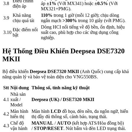
Điều chỉnh
3.8
áp
±1%
(Với MX341) hoặc
±0.5%
(Với
điện áp
MX321+PMG).
Khả năng
110%
trong 1 giờ (mỗi 12 giờ); chịu dòng
3.9
chịu quá tải
ngắn mạch
>300%
trong 10 giây (với PMG).
Dòng HCI nổi tiếng về độ bền, ổn định, hiệu
Đặc điểm nổi
3.10
suất cao, phù hợp cho các ứng dụng công
bật
nghiệp.
Hệ Thống Điều Khiển Deepsea DSE7320
MKII
Bộ điều khiển
Deepsea DSE7320 MKII
(Anh Quốc) cung cấp khả
năng quản lý và bảo vệ toàn diện cho VNG550BS.
Stt
Nội dung
Thông số, tính năng kỹ thuật
Nhà sản
4.1
xuất /
Deepsea (UK) / DSE7320 MKII
Model
Màn hình
Màn hình
LCD
đồ họa, đèn nền, đa ngôn ngữ, hiển
4.2
hiển thị
thị đầy đủ thông số, cảnh báo, trạng thái.
Chế độ
MANUAL
/
AUTO
(kết hợp ATS/Hòa đồng bộ)
4.3
vận hành
/
STOP/RESET
. Nút bấm và đèn LED trạng thái.