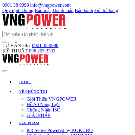
0901 38 9998
info@vngpower.com
Quy định chung
Bảo mật
Thanh toán
Bảo hành
Đổi trả hàng
TƯ VẤN 24/7
0901 38 9998
KỸ THUẬT
096 205 3333
HOME
VỀ CHÚNG TÔI
Giới Thiệu VNGPOWER
Hồ Sơ Năng Lực
Chứng Nhận ISO
GIẢI PHÁP
SẢN PHẨM
KR Series Powered by KOKURO