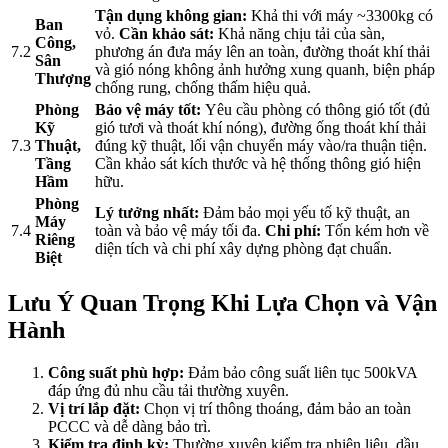
Tận dụng không gian:
Khả thi với máy ~3300kg có
Ban
vỏ.
Cần khảo sát:
Khả năng chịu tải của sàn,
Công,
7.2
phương án đưa máy lên an toàn, đường thoát khí thải
Sân
và gió nóng không ảnh hưởng xung quanh, biện pháp
Thượng
chống rung, chống thấm hiệu quả.
Phòng
Bảo vệ máy tốt:
Yêu cầu phòng có thông gió tốt (đủ
Kỹ
gió tươi và thoát khí nóng), đường ống thoát khí thải
7.3
Thuật,
đúng kỹ thuật, lối vận chuyển máy vào/ra thuận tiện.
Tầng
Cần khảo sát kích thước và hệ thống thông gió hiện
Hầm
hữu.
Phòng
Lý tưởng nhất:
Đảm bảo mọi yếu tố kỹ thuật, an
Máy
7.4
toàn và bảo vệ máy tối đa.
Chi phí:
Tốn kém hơn về
Riêng
diện tích và chi phí xây dựng phòng đạt chuẩn.
Biệt
Lưu Ý Quan Trọng Khi Lựa Chọn và Vận
Hành
Công suất phù hợp:
Đảm bảo công suất liên tục 500kVA
đáp ứng đủ nhu cầu tải thường xuyên.
Vị trí lắp đặt:
Chọn vị trí thông thoáng, đảm bảo an toàn
PCCC và dễ dàng bảo trì.
Kiểm tra định kỳ:
Thường xuyên kiểm tra nhiên liệu, dầu