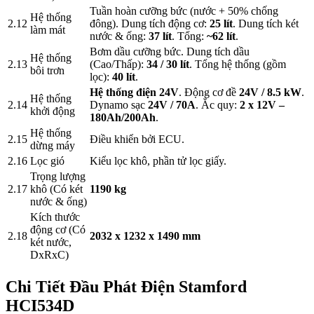
Tuần hoàn cưỡng bức (nước + 50% chống
Hệ thống
2.12
đông). Dung tích động cơ:
25 lít
. Dung tích két
làm mát
nước & ống:
37 lít
. Tổng:
~62 lít
.
Bơm dầu cưỡng bức. Dung tích dầu
Hệ thống
2.13
(Cao/Thấp):
34 / 30 lít
. Tổng hệ thống (gồm
bôi trơn
lọc):
40 lít
.
Hệ thống điện 24V
. Động cơ đề
24V / 8.5 kW
.
Hệ thống
2.14
Dynamo sạc
24V / 70A
. Ắc quy:
2 x 12V –
khởi động
180Ah/200Ah
.
Hệ thống
2.15
Điều khiển bởi ECU.
dừng máy
2.16
Lọc gió
Kiểu lọc khô, phần tử lọc giấy.
Trọng lượng
2.17
khô (Có két
1190 kg
nước & ống)
Kích thước
động cơ (Có
2.18
2032 x 1232 x 1490 mm
két nước,
DxRxC)
Chi Tiết Đầu Phát Điện Stamford
HCI534D