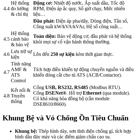
Hệ thống
Động cơ:
Nhiệt độ nước, Áp suất dầu, Tốc độ
4.4
đo lường
RPM, Điện áp ắc quy, Số giờ chạy, Mức nhiên
& chỉ thị
liệu…
Đầu phát:
Điện áp pha/dây, Dòng điện, Tần số,
Công suất kW/kVA/kVAr, Hệ số công suất…
Hệ thống
Toàn diện:
Bảo vệ động cơ, đầu phát và hệ thống
4.5
cảnh báo
khỏi mọi sự cố vận hành thông thường.
& bảo vệ
Lưu trữ sự
4.6
Lên đến
250 sự kiện
kèm thời gian thực.
kiện
Tính năng
AMF &
Tích hợp điều khiển tự động chuyển nguồn và điều
4.7
ATS
khiển đóng cắt cho tủ ATS (ACB/Contactor).
Control
Cổng
USB, RS232, RS485
(Modbus RTU).
Kết nối &
Cổng
DSENet®
. Hỗ trợ
Ethernet
(qua module).
4.8
Truyền
Có khả năng hòa đồng bộ (cần module
thông
DSE8610/8660).
Khung Bệ và Vỏ Chống Ồn Tiêu Chuẩn
Khung bệ:
Thép hình dày, sơn tĩnh điện chống gỉ, tích hợp
bình dầu đáy máy và các điểm giảm chấn cao su.