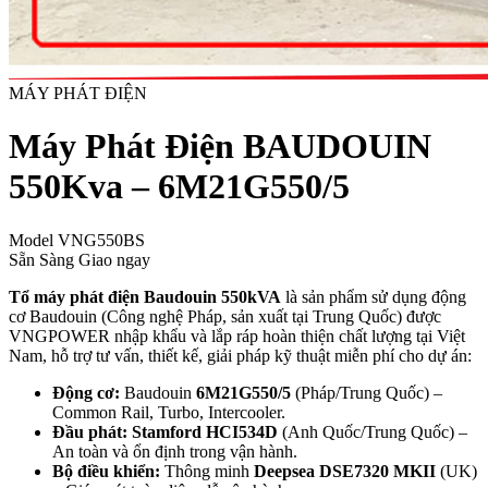
MÁY PHÁT ĐIỆN
Máy Phát Điện BAUDOUIN
550Kva – 6M21G550/5
Model
VNG550BS
Sẵn Sàng Giao ngay
Tổ máy phát điện Baudouin 550kVA
là sản phẩm sử dụng động
cơ Baudouin (Công nghệ Pháp, sản xuất tại Trung Quốc) được
VNGPOWER nhập khẩu và lắp ráp hoàn thiện chất lượng tại Việt
Nam, hỗ trợ tư vấn, thiết kế, giải pháp kỹ thuật miễn phí cho dự án:
Động cơ:
Baudouin
6M21G550/5
(Pháp/Trung Quốc) –
Common Rail, Turbo, Intercooler.
Đầu phát:
Stamford HCI534D
(Anh Quốc/Trung Quốc) –
An toàn và ổn định trong vận hành.
Bộ điều khiển:
Thông minh
Deepsea DSE7320 MKII
(UK)