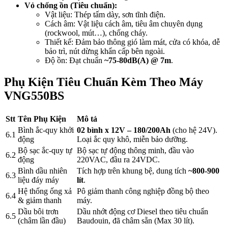
Vỏ chống ồn (Tiêu chuẩn):
Vật liệu: Thép tấm dày, sơn tĩnh điện.
Cách âm: Vật liệu cách âm, tiêu âm chuyên dụng
(rockwool, mút…), chống cháy.
Thiết kế: Đảm bảo thông gió làm mát, cửa có khóa, dễ
bảo trì, nút dừng khẩn cấp bên ngoài.
Độ ồn: Đạt chuẩn
~75-80dB(A) @ 7m
.
Phụ Kiện Tiêu Chuẩn Kèm Theo Máy
VNG550BS
Stt
Tên Phụ Kiện
Mô tả
Bình ắc-quy khởi
02 bình x 12V – 180/200Ah
(cho hệ 24V).
6.1
động
Loại ắc quy khô, miễn bảo dưỡng.
Bộ sạc ắc-quy tự
Bộ sạc tự động thông minh, đầu vào
6.2
động
220VAC, đầu ra 24VDC.
Bình dầu nhiên
Tích hợp trên khung bệ, dung tích
~800-900
6.3
liệu đáy máy
lít
.
Hệ thống ống xả
Pô giảm thanh công nghiệp đồng bộ theo
6.4
& giảm thanh
máy.
Dầu bôi trơn
Dầu nhớt động cơ Diesel theo tiêu chuẩn
6.5
(châm lần đầu)
Baudouin, đã châm sẵn (Max 30 lít).