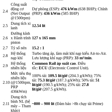
Công suất
động cơ
Dự phòng (ESP):
476 kWm
(638 BHP); Chính
2.4
(Net Output
(PRP):
436 kWm
(585 BHP)
@1500rpm)
Dung tích xi
2.5
12.54 lít
lanh
Đường kính
2.6
x Hành trình
127 x 165 mm
piston
2.7
Tỷ số nén
15.2 : 1
Hệ thống
Turbo tăng áp, làm mát khí nạp kiểu Air-to-Air.
2.8
nạp khí
Lưu lượng khí nạp (PRP):
33 m³/min
.
Hệ thống
Common Rail áp suất cao
. Điều
2.9
nhiên liệu
tốc:
ECU
(Electronic Control Unit).
Mức tiêu thụ
100% tải:
109.5 lít/giờ
(204.3 g/kWh); 75%
nhiên liệu
tải:
75.3 lít/giờ
(187.3 g/kWh); 50% tải:
51
2.10
(@1500rpm,
lít/giờ
(190.5 g/kWh); 25% tải:
27.8
PRP
lít/giờ
(207.5 g/kWh).
436kWm)
Dung tích
bình NL (bệ
2.11
~800 – 900 lít
(Đảm bảo >8h chạy tải Prime)
máy – Tham
khảo)