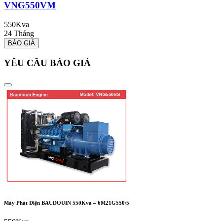
VNG550VM
550Kva
24 Tháng
2
BÁO GIÁ
YÊU CẦU BÁO GIÁ
Máy Phát Điện BAUDOUIN 550Kva – 6M21G550/5