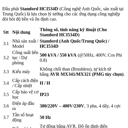
Đầu phát
Stamford HCI534D
(Công nghệ Anh Quốc, sản xuất tại
Trung Quốc) là lựa chọn lý tưởng cho các ứng dụng công nghiệp
đòi hỏi độ bền và ổn định cao.
Thông số, tính năng kỹ thuật (Cho
Stt
Nội dung
Stamford HCI534D)
Nhà sản xuất /
Stamford (Anh Quốc/Trung Quốc) /
3.1
Model
HCI534D
Công suất liên
500 kVA / 550 kVA
(@50Hz, 400V, Cos Phi
3.2
tục / Dự
0.8)
phòng
Không chổi than (Brushless), tự kích từ
3.3
Kiểu máy
bằng
AVR MX341/MX321 (PMG tùy chọn)
.
Cấp cách điện
3.4
H / H
/ Cấp nhiệt
Cấp bảo vệ cơ
3.5
IP23
học
Điện áp đầu
3.6
380/220V – 400V/230V
, 3 pha, 4 dây, 4 cực
ra
Tần số hoạt
3.7
50 Hz
động
Tự động bằng AVR. Độ ổn định điện