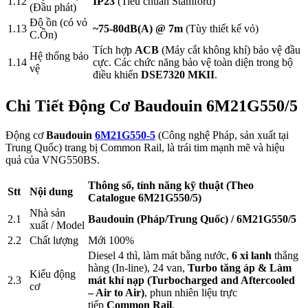
1.12
IP23
(Tiêu chuẩn Stamford)
(Đầu phát)
Độ ồn (có vỏ
1.13
~75-80dB(A) @ 7m
(Tùy thiết kế vỏ)
C.Ồn)
Tích hợp
ACB
(Máy cắt không khí) bảo vệ đầu
Hệ thống bảo
1.14
cực. Các chức năng bảo vệ toàn diện trong bộ
vệ
điều khiển
DSE7320 MKII
.
Chi Tiết Động Cơ Baudouin 6M21G550/5
Động cơ
Baudouin
6M21G550-5
(Công nghệ Pháp, sản xuất tại
Trung Quốc) trang bị Common Rail, là trái tim mạnh mẽ và hiệu
quả của VNG550BS.
Thông số, tính năng kỹ thuật (Theo
Stt
Nội dung
Catalogue 6M21G550/5)
Nhà sản
2.1
Baudouin (Pháp/Trung Quốc) / 6M21G550/5
xuất / Model
2.2
Chất lượng
Mới 100%
Diesel 4 thì, làm mát bằng nước,
6 xi lanh
thẳng
hàng (In-line), 24 van,
Turbo tăng áp & Làm
Kiểu động
2.3
mát khí nạp (Turbocharged and Aftercooled
cơ
– Air to Air)
, phun nhiên liệu trực
tiếp
Common Rail
.