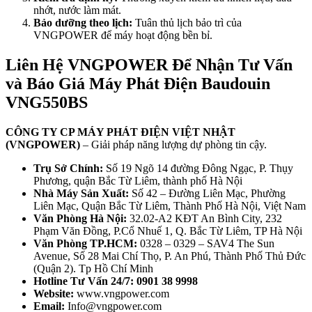
nhớt, nước làm mát.
Bảo dưỡng theo lịch:
Tuân thủ lịch bảo trì của
VNGPOWER để máy hoạt động bền bỉ.
Liên Hệ VNGPOWER Để Nhận Tư Vấn
và Báo Giá Máy Phát Điện Baudouin
VNG550BS
CÔNG TY CP MÁY PHÁT ĐIỆN VIỆT NHẬT
(VNGPOWER)
– Giải pháp năng lượng dự phòng tin cậy.
Trụ Sở Chính:
Số 19 Ngõ 14 đường Đông Ngạc, P. Thụy
Phương, quận Bắc Từ Liêm, thành phố Hà Nội
Nhà Máy Sản Xuất:
Số 42 – Đường Liên Mạc, Phường
Liên Mạc, Quận Bắc Từ Liêm, Thành Phố Hà Nội, Việt Nam
Văn Phòng Hà Nội:
32.02-A2 KĐT An Bình City, 232
Phạm Văn Đồng, P.Cổ Nhuế 1, Q. Bắc Từ Liêm, TP Hà Nội
Văn Phòng TP.HCM:
0328 – 0329 – SAV4 The Sun
Avenue, Số 28 Mai Chí Thọ, P. An Phú, Thành Phố Thủ Đức
(Quận 2). Tp Hồ Chí Minh
Hotline Tư Vấn 24/7:
0901 38 9998
Website:
www.vngpower.com
Email:
Info@vngpower.com