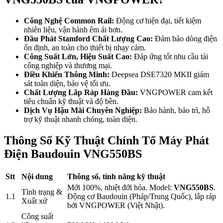
Công Nghệ Common Rail:
Động cơ hiện đại, tiết kiệm
nhiên liệu, vận hành êm ái hơn.
Đầu Phát Stamford Chất Lượng Cao:
Đảm bảo dòng điện
ổn định, an toàn cho thiết bị nhạy cảm.
Công Suất Lớn, Hiệu Suất Cao:
Đáp ứng tốt nhu cầu tải
công nghiệp và thương mại.
Điều Khiển Thông Minh:
Deepsea DSE7320 MKII giám
sát toàn diện, bảo vệ tối ưu.
Chất Lượng Lắp Ráp Hàng Đầu:
VNGPOWER cam kết
tiêu chuẩn kỹ thuật và độ bền.
Dịch Vụ Hậu Mãi Chuyên Nghiệp:
Bảo hành, bảo trì, hỗ
trợ kỹ thuật nhanh chóng, toàn diện.
Thông Số Kỹ Thuật Chính Tổ Máy Phát
Điện Baudouin VNG550BS
Stt
Nội dung
Thông số, tính năng kỹ thuật
Mới 100%, nhiệt đới hóa. Model:
VNG550BS
.
Tình trạng &
1.1
Động cơ Baudouin (Pháp/Trung Quốc), lắp ráp
Xuất xứ
bởi VNGPOWER (Việt Nhật).
Công suất