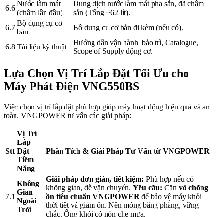
Nước làm mát
Dung dịch nước làm mát pha sẵn, đã châm
6.6
(châm lần đầu)
sẵn (Tổng ~62 lít).
Bộ dụng cụ cơ
6.7
Bộ dụng cụ cơ bản đi kèm (nếu có).
bản
Hướng dẫn vận hành, bảo trì, Catalogue,
6.8
Tài liệu kỹ thuật
Scope of Supply động cơ.
Lựa Chọn Vị Trí Lắp Đặt Tối Ưu cho
Máy Phát Điện VNG550BS
Việc chọn vị trí lắp đặt phù hợp giúp máy hoạt động hiệu quả và an
toàn. VNGPOWER tư vấn các giải pháp:
Vị Trí
Lắp
Stt
Đặt
Phân Tích & Giải Pháp Tư Vấn từ VNGPOWER
Tiềm
Năng
Giải pháp đơn giản, tiết kiệm:
Phù hợp nếu có
Không
không gian, dễ vận chuyển.
Yêu cầu:
Cần
vỏ chống
Gian
7.1
ồn tiêu chuẩn VNGPOWER
để bảo vệ máy khỏi
Ngoài
thời tiết và giảm ồn. Nền móng bằng phẳng, vững
Trời
chắc. Ống khói có nón che mưa.