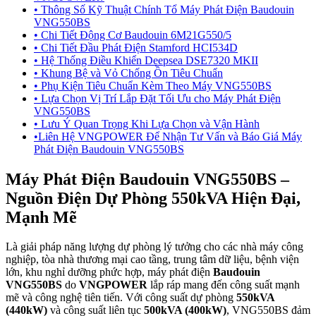
•
Thông Số Kỹ Thuật Chính Tổ Máy Phát Điện Baudouin
VNG550BS
•
Chi Tiết Động Cơ Baudouin 6M21G550/5
•
Chi Tiết Đầu Phát Điện Stamford HCI534D
•
Hệ Thống Điều Khiển Deepsea DSE7320 MKII
•
Khung Bệ và Vỏ Chống Ồn Tiêu Chuẩn
•
Phụ Kiện Tiêu Chuẩn Kèm Theo Máy VNG550BS
•
Lựa Chọn Vị Trí Lắp Đặt Tối Ưu cho Máy Phát Điện
VNG550BS
•
Lưu Ý Quan Trọng Khi Lựa Chọn và Vận Hành
•
Liên Hệ VNGPOWER Để Nhận Tư Vấn và Báo Giá Máy
Phát Điện Baudouin VNG550BS
Máy Phát Điện Baudouin VNG550BS –
Nguồn Điện Dự Phòng 550kVA Hiện Đại,
Mạnh Mẽ
Là giải pháp năng lượng dự phòng lý tưởng cho các nhà máy công
nghiệp, tòa nhà thương mại cao tầng, trung tâm dữ liệu, bệnh viện
lớn, khu nghỉ dưỡng phức hợp, máy phát điện
Baudouin
VNG550BS
do
VNGPOWER
lắp ráp mang đến công suất mạnh
mẽ và công nghệ tiên tiến. Với công suất dự phòng
550kVA
(440kW)
và công suất liên tục
500kVA (400kW)
, VNG550BS đảm