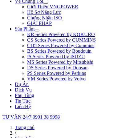
Về Chúng Tôi
Giới Thiệu VNGPOWER
Hồ Sơ Năng Lực
Chứng Nhận ISO
GIẢI PHÁP
Sản Phẩm
KR Series Powered by KOKURO
CS Series Powered by CUMMINS
CD5 Series Powered by Cummins
BS Series Powered by Boudouin
IS Series Powered by ISUZU
MS Series Powered by Mitsubishi
DS Series Powered by Doosan
PS Series Powered by Perkins
VM Series Powered by Volvo
Dự Án
Dịch Vụ
Phụ Tùng
Tin Tức
Liên Hệ
TƯ VẤN 24/7
0901 38 9998
Trang chủ
/