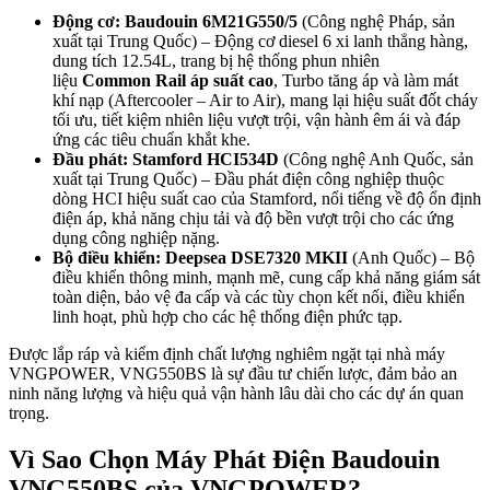
Động cơ:
Baudouin 6M21G550/5
(Công nghệ Pháp, sản
xuất tại Trung Quốc) – Động cơ diesel 6 xi lanh thẳng hàng,
dung tích 12.54L, trang bị hệ thống phun nhiên
liệu
Common Rail áp suất cao
, Turbo tăng áp và làm mát
khí nạp (Aftercooler – Air to Air), mang lại hiệu suất đốt cháy
tối ưu, tiết kiệm nhiên liệu vượt trội, vận hành êm ái và đáp
ứng các tiêu chuẩn khắt khe.
Đầu phát:
Stamford HCI534D
(Công nghệ Anh Quốc, sản
xuất tại Trung Quốc) – Đầu phát điện công nghiệp thuộc
dòng HCI hiệu suất cao của Stamford, nổi tiếng về độ ổn định
điện áp, khả năng chịu tải và độ bền vượt trội cho các ứng
dụng công nghiệp nặng.
Bộ điều khiển:
Deepsea DSE7320 MKII
(Anh Quốc) – Bộ
điều khiển thông minh, mạnh mẽ, cung cấp khả năng giám sát
toàn diện, bảo vệ đa cấp và các tùy chọn kết nối, điều khiển
linh hoạt, phù hợp cho các hệ thống điện phức tạp.
Được lắp ráp và kiểm định chất lượng nghiêm ngặt tại nhà máy
VNGPOWER, VNG550BS là sự đầu tư chiến lược, đảm bảo an
ninh năng lượng và hiệu quả vận hành lâu dài cho các dự án quan
trọng.
Vì Sao Chọn Máy Phát Điện Baudouin
VNG550BS của VNGPOWER?