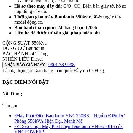
– Giám sát toàn diện, dễ vận hành.
Hồ sơ theo máy đầy đủ:
C/O, CQ, Biên bản giấy tờ, hồ sơ
hợp đồng đầy đủ.
Thời gian giao máy Baudouin 550kva:
30-60 ngày tùy
model động cơ.
Bảo hành toàn quốc:
24 tháng hoặc 1200h.
Liên hệ để được tư vấn giải pháp miễn phí.
CÔNG SUẤT
550Kva
ĐÔNG CƠ
Baudouin
BẢO HÀNH
24 Tháng
NHIÊN LIỆU
Diesel
0901 38 9998
NHẬN BÁO GIÁ NGAY
Lắp đặt trọn gói
Giao hàng toàn quốc
Đầy đủ CO/CQ
ĐẶC ĐIỂM NỔI BẬT
Nội Dung
Thu gọn
•
Máy Phát Điện Baudouin VNG550BS – Nguồn Điện Dự
Phòng 550kVA Hiện Đại, Mạnh Mẽ
•
Vì Sao Chọn Máy Phát Điện Baudouin VNG550BS của
VNGPOWER?