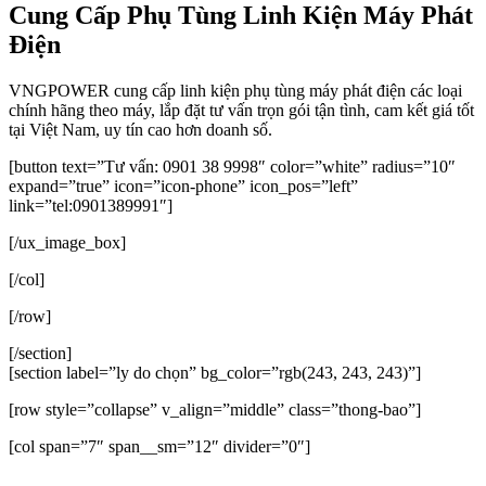
Cung Cấp Phụ Tùng Linh Kiện Máy Phát
Điện
VNGPOWER cung cấp linh kiện phụ tùng máy phát điện các loại
chính hãng theo máy, lắp đặt tư vấn trọn gói tận tình, cam kết giá tốt
tại Việt Nam, uy tín cao hơn doanh số.
[button text=”Tư vấn: 0901 38 9998″ color=”white” radius=”10″
expand=”true” icon=”icon-phone” icon_pos=”left”
link=”tel:0901389991″]
[/ux_image_box]
[/col]
[/row]
[/section]
[section label=”ly do chọn” bg_color=”rgb(243, 243, 243)”]
[row style=”collapse” v_align=”middle” class=”thong-bao”]
[col span=”7″ span__sm=”12″ divider=”0″]