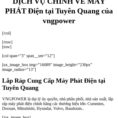
DỊCH VỤ CHÍNH VỀ MÁY
PHÁT Điện tại Tuyên Quang của
vngpower
[/col]
[/row]
[row]
[col span=”3″ span__sm=”12″]
[ux_image_box img=”16089″ image_height=”230px”
image_radius=”13″]
Lắp Ráp Cung Cấp Máy Phát Điện tại
Tuyên Quang
VNGPOWER là đại lý ủy quyền, nhà phân phối, nhà sản xuất, lắp
ráp máy phát điện chính hãng các thương hiệu lớn: Cummins,
Doosan, Mitsubishi, Hyundai, Volvo, Baudouin..
[/ux_image_box]