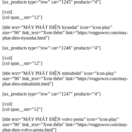
[ux_products type=”row” cat=”1245″ products=”4″]
[/col]
[col span__sm=”12″]
[title text=”MÁY PHÁT ĐIỆN hyundai” icon=”icon-play”
size=”96″ link_text=”Xem thêm” link=”https://vngpower.com/may-
phat-dien-hyundai.html”]
[ux_products type=”row” cat=”1246″ products=”4″]
[/col]
[col span__sm=”12″]
[title text=”MÁY PHÁT ĐIỆN mitsubishi” icon=”icon-play”
size=”96″ link_text=”Xem thêm” link=”https://vngpower.com/may-
phat-dien-mitsubishi.html”]
[ux_products type=”row” cat=”1247″ products=”4″]
[/col]
[col span__sm=”12″]
[title text=”MÁY PHÁT ĐIỆN volvo penta” icon=”icon-play”
size=”96″ link_text=”Xem thêm” link=”https://vngpower.com/may-
phat-dien-volvo-penta.html”]