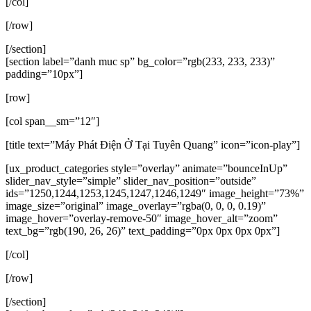
[/col]
[/row]
[/section]
[section label=”danh muc sp” bg_color=”rgb(233, 233, 233)”
padding=”10px”]
[row]
[col span__sm=”12″]
[title text=”Máy Phát Điện Ở Tại Tuyên Quang” icon=”icon-play”]
[ux_product_categories style=”overlay” animate=”bounceInUp”
slider_nav_style=”simple” slider_nav_position=”outside”
ids=”1250,1244,1253,1245,1247,1246,1249″ image_height=”73%”
image_size=”original” image_overlay=”rgba(0, 0, 0, 0.19)”
image_hover=”overlay-remove-50″ image_hover_alt=”zoom”
text_bg=”rgb(190, 26, 26)” text_padding=”0px 0px 0px 0px”]
[/col]
[/row]
[/section]