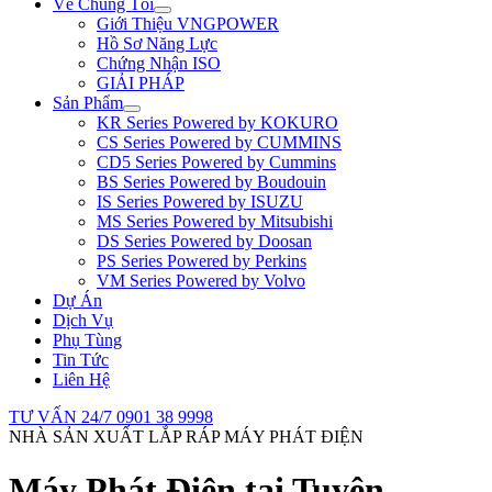
Về Chúng Tôi
Giới Thiệu VNGPOWER
Hồ Sơ Năng Lực
Chứng Nhận ISO
GIẢI PHÁP
Sản Phẩm
KR Series Powered by KOKURO
CS Series Powered by CUMMINS
CD5 Series Powered by Cummins
BS Series Powered by Boudouin
IS Series Powered by ISUZU
MS Series Powered by Mitsubishi
DS Series Powered by Doosan
PS Series Powered by Perkins
VM Series Powered by Volvo
Dự Án
Dịch Vụ
Phụ Tùng
Tin Tức
Liên Hệ
TƯ VẤN 24/7
0901 38 9998
NHÀ SẢN XUẤT LẮP RÁP MÁY PHÁT ĐIỆN
Máy Phát Điện tại Tuyên