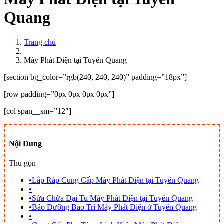
Quang
Trang chủ
Máy Phát Điện tại Tuyên Quang
[section bg_color=”rgb(240, 240, 240)” padding=”18px”]
[row padding=”0px 0px 0px 0px”]
[col span__sm=”12″]
Nội Dung
Thu gọn
•
Lắp Ráp Cung Cấp Máy Phát Điện tại Tuyên Quang
•
•
Sửa Chữa Đại Tu Máy Phát Điện tại Tuyên Quang
•
Bảo Dưỡng Bảo Trì Máy Phát Điện ở Tuyên Quang
•