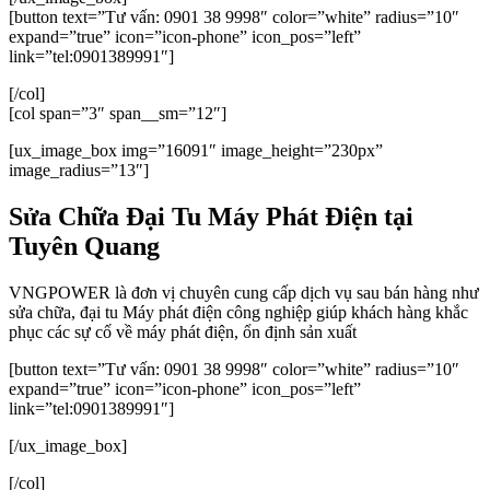
[button text=”Tư vấn: 0901 38 9998″ color=”white” radius=”10″
expand=”true” icon=”icon-phone” icon_pos=”left”
link=”tel:0901389991″]
[/col]
[col span=”3″ span__sm=”12″]
[ux_image_box img=”16091″ image_height=”230px”
image_radius=”13″]
Sửa Chữa Đại Tu Máy Phát Điện tại
Tuyên Quang
VNGPOWER là đơn vị chuyên cung cấp dịch vụ sau bán hàng như
sửa chữa, đại tu Máy phát điện công nghiệp giúp khách hàng khắc
phục các sự cố về máy phát điện, ổn định sản xuất
[button text=”Tư vấn: 0901 38 9998″ color=”white” radius=”10″
expand=”true” icon=”icon-phone” icon_pos=”left”
link=”tel:0901389991″]
[/ux_image_box]
[/col]