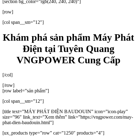
[section bg_color=”rgb(240, 240, 240)”]
[row]
[col span__sm=”12″]
Khám phá sản phẩm Máy Phát
Điện tại Tuyên Quang
VNGPOWER Cung Cấp
[/col]
[/row]
[row label=”sản phẩm”]
[col span__sm=”12″]
[title text=”MÁY PHÁT ĐIỆN BAUDOUIN” icon=”icon-play”
size=”96″ link_text=”Xem thêm” link=”https://vngpower.com/may-
phat-dien-baudouin.html”]
[ux_products type=”row” cat=”1250″ products=”4″]