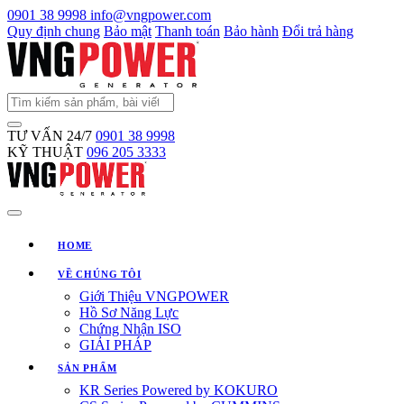
0901 38 9998
info@vngpower.com
Quy định chung
Bảo mật
Thanh toán
Bảo hành
Đổi trả hàng
TƯ VẤN 24/7
0901 38 9998
KỸ THUẬT
096 205 3333
HOME
VỀ CHÚNG TÔI
Giới Thiệu VNGPOWER
Hồ Sơ Năng Lực
Chứng Nhận ISO
GIẢI PHÁP
SẢN PHẨM
KR Series Powered by KOKURO