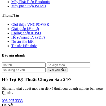
Máy Phát Điện Baudouin
Máy phát Điện ISUZU
Thông Tin
Giới thiệu VNGPOWER
Giải pháp kỹ thuật
Chứng nhận & ISO
Hồ sơ năng lực (PDF)
Dự án tiêu biểu
Tin tức kiến thức
Báo giá nhanh
Gửi yêu cầu
Hỗ Trợ Kỹ Thuật Chuyên Sâu 24/7
Sẵn sàng giải quyết mọi vấn đề kỹ thuật của doanh nghiệp bạn ngay
lập tức.
096 205 3333
Hà Nội