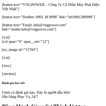
[button text=”VNGPOWER – Công Ty Cổ Phần Máy Phát Điện
Việt Nhật”]
[button text=”Hotline: 0901 38 9998″ link=”tel:0901389998″]
[button text=”Email: info@vngpower.com”
link=”mailto:info@vngpower.com”]
[/col]
[col span=”6″ span__sm=”12″]
[ux_image id=”15760″]
[/col]
[/row]
[/section]
Đánh giá bài viết
Chưa có đánh giá nào. Hãy là người đầu tiên!
Sẵn Sàng Phục Vụ 24/7