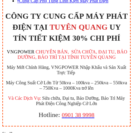
•
Cung Cấp Phụ Tùng Linh Kiện Máy Phát Điện
CÔNG TY CUNG CẤP MÁY PHÁT
ĐIỆN TẠI
TUYÊN QUANG
UY
TÍN TIẾT KIỆM 30% CHI PHÍ
VNGPOWER
CHUYÊN BÁN, SỬA CHỮA, ĐẠI TU, BẢO
DƯỠNG, BẢO TRÌ TẠI TỈNH TUYÊN QUANG
Máy Mới Chính Hãng, VNGPOWER Nhập Khẩu và Sản Xuất
Trực Tiếp
Máy Công Suất Cở Lớn Từ 50kva – 100kva – 250kva – 550kva
– 750Kva – 1000Kva trở lên
Và Các Dịch Vụ:
Sửa chữa, Đại tu, Bảo Dưỡng, Bảo Trì Máy
Phát Điện Công Nghiệp Cở Lớn
Hotline:
0901 38 9998