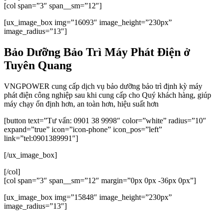
[col span=”3″ span__sm=”12″]
[ux_image_box img=”16093″ image_height=”230px”
image_radius=”13″]
Bảo Dưỡng Bảo Trì Máy Phát Điện ở
Tuyên Quang
VNGPOWER cung cấp dịch vụ bảo dưỡng bảo trì định kỳ máy
phát điện công nghiệp sau khi cung cấp cho Quý khách hàng, giúp
máy chạy ổn định hơn, an toàn hơn, hiệu suất hơn
[button text=”Tư vấn: 0901 38 9998″ color=”white” radius=”10″
expand=”true” icon=”icon-phone” icon_pos=”left”
link=”tel:0901389991″]
[/ux_image_box]
[/col]
[col span=”3″ span__sm=”12″ margin=”0px 0px -36px 0px”]
[ux_image_box img=”15848″ image_height=”230px”
image_radius=”13″]