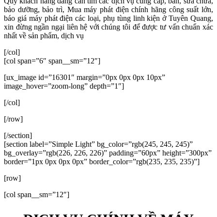
Quý khách hàng đang cần tìm các dịch vụ cung cấp, bán, sửa chữa,
bảo dưỡng, bảo trì, Mua máy phát điện chính hãng công suất lớn,
báo giá máy phát điện các loại, phụ tùng linh kiện ở Tuyên Quang,
xin đừng ngần ngại liên hệ với chúng tôi để được tư vấn chuẩn xác
nhất về sản phẩm, dịch vụ
[/col]
[col span=”6″ span__sm=”12″]
[ux_image id=”16301″ margin=”0px 0px 0px 10px”
image_hover=”zoom-long” depth=”1″]
[/col]
[/row]
[/section]
[section label=”Simple Light” bg_color=”rgb(245, 245, 245)”
bg_overlay=”rgb(226, 226, 226)” padding=”60px” height=”300px”
border=”1px 0px 0px 0px” border_color=”rgb(235, 235, 235)”]
[row]
[col span__sm=”12″]