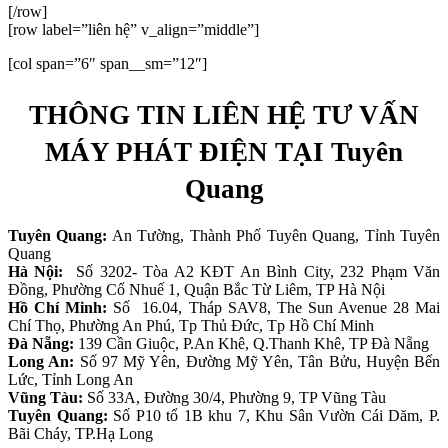
[/row]
[row label=”liên hệ” v_align=”middle”]
[col span=”6″ span__sm=”12″]
THÔNG TIN LIÊN HỆ TƯ VẤN
MÁY PHÁT ĐIỆN TẠI Tuyên
Quang
Tuyên Quang:
An Tường, Thành Phố Tuyên Quang, Tỉnh Tuyên
Quang
Hà Nội:
Số 3202- Tòa A2 KĐT An Bình City, 232 Phạm Văn
Đồng, Phường Cổ Nhuế 1, Quận Bắc Từ Liêm, TP Hà Nội
Hồ Chí Minh:
Số 16.04, Tháp SAV8, The Sun Avenue 28 Mai
Chí Thọ, Phường An Phú, Tp Thủ Đức, Tp Hồ Chí Minh
Đà Nẵng:
139 Cần Giuộc, P.An Khê, Q.Thanh Khê, TP Đà Nẵng
Long An:
Số 97 Mỹ Yên, Đường Mỹ Yên, Tân Bửu, Huyện Bến
Lức, Tỉnh Long An
Vũng Tàu:
Số 33A, Đường 30/4, Phường 9, TP Vũng Tàu
Tuyên Quang:
Số P10 tổ 1B khu 7, Khu Sân Vườn Cái Dăm, P.
Bãi Cháy, TP.Hạ Long