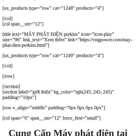
[ux_products type=”row” cat=”1248″ products=”4″]
[/col]
[col span__sm=”12″]
[title text=”MÁY PHÁT ĐIỆN perkins” icon=”icon-play”
size=”96″ link_text=”Xem thêm” link=”https://vngpower.com/may-
phat-dien-perkins.html”]
[ux_products type=”row” cat=”1249″ products=”4″]
[/col]
[/row]
[/section]
[section label=”giới thiệu” bg_color=”rgb(245, 245, 245)”
padding=”10px”]
[row v_align=”middle” padding=”0px 0px 0px 0px”]
[col span=”6″ span__sm=”12″ force_first=”small”]
Cung Cấp
Máy phát điện tại