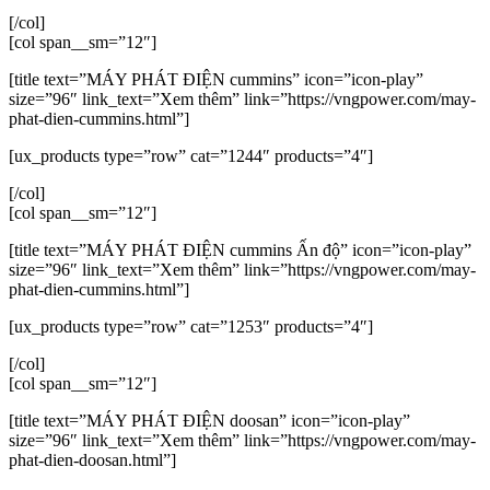
[/col]
[col span__sm=”12″]
[title text=”MÁY PHÁT ĐIỆN cummins” icon=”icon-play”
size=”96″ link_text=”Xem thêm” link=”https://vngpower.com/may-
phat-dien-cummins.html”]
[ux_products type=”row” cat=”1244″ products=”4″]
[/col]
[col span__sm=”12″]
[title text=”MÁY PHÁT ĐIỆN cummins Ấn độ” icon=”icon-play”
size=”96″ link_text=”Xem thêm” link=”https://vngpower.com/may-
phat-dien-cummins.html”]
[ux_products type=”row” cat=”1253″ products=”4″]
[/col]
[col span__sm=”12″]
[title text=”MÁY PHÁT ĐIỆN doosan” icon=”icon-play”
size=”96″ link_text=”Xem thêm” link=”https://vngpower.com/may-
phat-dien-doosan.html”]