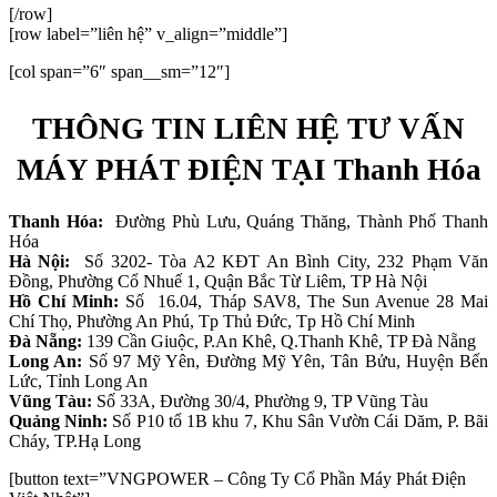
[/row]
[row label=”liên hệ” v_align=”middle”]
[col span=”6″ span__sm=”12″]
THÔNG TIN LIÊN HỆ TƯ VẤN
MÁY PHÁT ĐIỆN TẠI Thanh Hóa
Thanh Hóa:
Đường Phù Lưu, Quáng Thăng, Thành Phố Thanh
Hóa
Hà Nội:
Số 3202- Tòa A2 KĐT An Bình City, 232 Phạm Văn
Đồng, Phường Cổ Nhuế 1, Quận Bắc Từ Liêm, TP Hà Nội
Hồ Chí Minh:
Số 16.04, Tháp SAV8, The Sun Avenue 28 Mai
Chí Thọ, Phường An Phú, Tp Thủ Đức, Tp Hồ Chí Minh
Đà Nẵng:
139 Cần Giuộc, P.An Khê, Q.Thanh Khê, TP Đà Nẵng
Long An:
Số 97 Mỹ Yên, Đường Mỹ Yên, Tân Bửu, Huyện Bến
Lức, Tỉnh Long An
Vũng Tàu:
Số 33A, Đường 30/4, Phường 9, TP Vũng Tàu
Quảng Ninh:
Số P10 tổ 1B khu 7, Khu Sân Vườn Cái Dăm, P. Bãi
Cháy, TP.Hạ Long
[button text=”VNGPOWER – Công Ty Cổ Phần Máy Phát Điện