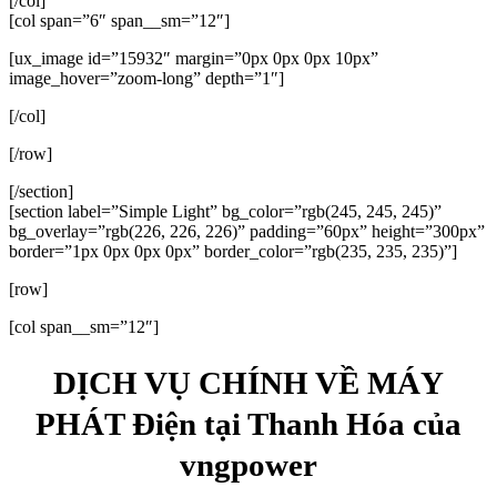
[/col]
[col span=”6″ span__sm=”12″]
[ux_image id=”15932″ margin=”0px 0px 0px 10px”
image_hover=”zoom-long” depth=”1″]
[/col]
[/row]
[/section]
[section label=”Simple Light” bg_color=”rgb(245, 245, 245)”
bg_overlay=”rgb(226, 226, 226)” padding=”60px” height=”300px”
border=”1px 0px 0px 0px” border_color=”rgb(235, 235, 235)”]
[row]
[col span__sm=”12″]
DỊCH VỤ CHÍNH VỀ MÁY
PHÁT Điện tại Thanh Hóa của
vngpower