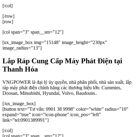
[/col]
[/row]
[row]
[col span=”3″ span__sm=”12″]
[ux_image_box img=”15148″ image_height=”230px”
image_radius=”13″]
Lắp Ráp Cung Cấp Máy Phát Điện tại
Thanh Hóa
VNGPOWER là đại lý ủy quyền, nhà phân phối, nhà sản xuất, lắp
ráp máy phát điện chính hãng các thương hiệu lớn: Cummins,
Doosan, Mitsubishi, Hyundai, Volvo, Baudouin..
[/ux_image_box]
[button text=”Tư vấn: 0901 38 9998″ color=”white” radius=”10″
expand=”true” icon=”icon-phone” icon_pos=”left”
link=”tel:0901389991″]
[/col]
[col span=”3″ span__sm=”12″]