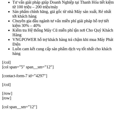
Tư vấn giải pháp giúp Doanh Nghiệp tại Thanh Hóa tiết kiệm
từ 100 triệu – 200 triệu/máy
Sản phẩm chính hãng, giá gốc từ nhà Máy sản xuất, Rẻ nhất
tới khách hàng
Chuyên gia đầu ngành tư vấn miễn phí giải pháp hỗ trợ tiết
kiệm 30% – 40%
Kiểm tra Hệ thống Máy Cũ miễn phí tận nơi Cho Quý Khách
Hàng
VNGPOWER hỗ trợ khách hàng trả chậm khi mua Máy Phát
Điện
Luôn cam kết cung cấp sản phẩm dịch vụ tốt nhất cho khách
hàng
[/col]
[col span=”5″ span__sm=”12″]
[contact-form-7 id=”4297″]
[/col]
[/row]
[row]
[col span__sm=”12″]