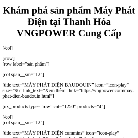
Khám phá sản phẩm Máy Phát
Điện tại Thanh Hóa
VNGPOWER Cung Cấp
[/col]
[/row]
[row label=”sản phẩm”]
[col span__sm=”12″]
[title text=”MÁY PHÁT ĐIỆN BAUDOUIN” icon=”icon-play”
size=”96″ link_text=”Xem thêm” link=”https://vngpower.com/may-
phat-dien-baudouin.html”]
[ux_products type=”row” cat=”1250″ products=”4″]
[/col]
[col span__sm=”12″]
[title text=”MÁY PHÁT ĐIỆN cummins” icon=”icon-play”