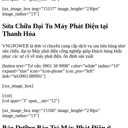
[ux_image_box img=”15157″ image_height=”230px”
image_radius=”13″]
Sửa Chữa Đại Tu Máy Phát Điện tại
Thanh Hóa
VNGPOWER là đơn vị chuyên cung cấp dịch vụ sau bán hàng như
sửa chữa, đại tu Máy phát điện công nghiệp giúp khách hàng khắc
phục các sự cố về máy phát điện, ổn định sản xuất
[button text=”Tư vấn: 0901 38 9998″ color=”white” radius=”10″
expand=”true” icon=”icon-phone” icon_pos=”left”
link=”tel:0901389991″]
[/ux_image_box]
[/col]
[col span=”3″ span__sm=”12″]
[ux_image_box img=”15160″ image_height=”230px”
image_radius=”13″]
Bảo Dưỡng Bảo Trì Máy Phát Điện ở