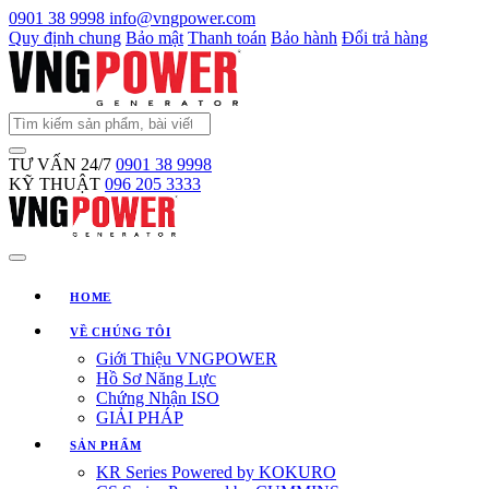
0901 38 9998
info@vngpower.com
Quy định chung
Bảo mật
Thanh toán
Bảo hành
Đổi trả hàng
TƯ VẤN 24/7
0901 38 9998
KỸ THUẬT
096 205 3333
HOME
VỀ CHÚNG TÔI
Giới Thiệu VNGPOWER
Hồ Sơ Năng Lực
Chứng Nhận ISO
GIẢI PHÁP
SẢN PHẨM
KR Series Powered by KOKURO