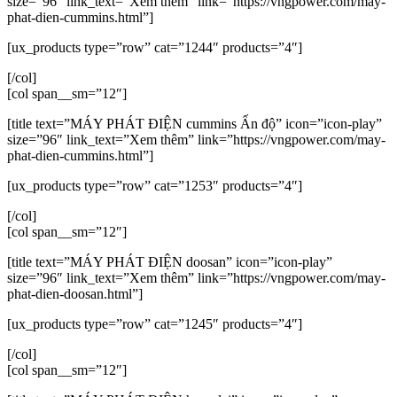
size=”96″ link_text=”Xem thêm” link=”https://vngpower.com/may-
phat-dien-cummins.html”]
[ux_products type=”row” cat=”1244″ products=”4″]
[/col]
[col span__sm=”12″]
[title text=”MÁY PHÁT ĐIỆN cummins Ấn độ” icon=”icon-play”
size=”96″ link_text=”Xem thêm” link=”https://vngpower.com/may-
phat-dien-cummins.html”]
[ux_products type=”row” cat=”1253″ products=”4″]
[/col]
[col span__sm=”12″]
[title text=”MÁY PHÁT ĐIỆN doosan” icon=”icon-play”
size=”96″ link_text=”Xem thêm” link=”https://vngpower.com/may-
phat-dien-doosan.html”]
[ux_products type=”row” cat=”1245″ products=”4″]
[/col]
[col span__sm=”12″]