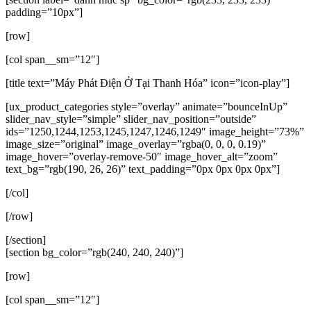
padding=”10px”]
[row]
[col span__sm=”12″]
[title text=”Máy Phát Điện Ở Tại Thanh Hóa” icon=”icon-play”]
[ux_product_categories style=”overlay” animate=”bounceInUp”
slider_nav_style=”simple” slider_nav_position=”outside”
ids=”1250,1244,1253,1245,1247,1246,1249″ image_height=”73%”
image_size=”original” image_overlay=”rgba(0, 0, 0, 0.19)”
image_hover=”overlay-remove-50″ image_hover_alt=”zoom”
text_bg=”rgb(190, 26, 26)” text_padding=”0px 0px 0px 0px”]
[/col]
[/row]
[/section]
[section bg_color=”rgb(240, 240, 240)”]
[row]
[col span__sm=”12″]