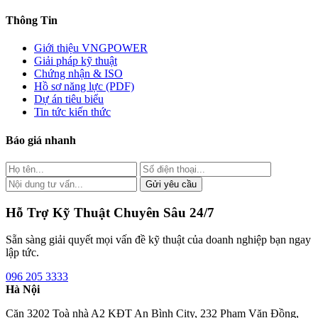
Thông Tin
Giới thiệu VNGPOWER
Giải pháp kỹ thuật
Chứng nhận & ISO
Hồ sơ năng lực (PDF)
Dự án tiêu biểu
Tin tức kiến thức
Báo giá nhanh
Gửi yêu cầu
Hỗ Trợ Kỹ Thuật Chuyên Sâu 24/7
Sẵn sàng giải quyết mọi vấn đề kỹ thuật của doanh nghiệp bạn ngay
lập tức.
096 205 3333
Hà Nội
Căn 3202 Toà nhà A2 KĐT An Bình City, 232 Phạm Văn Đồng,