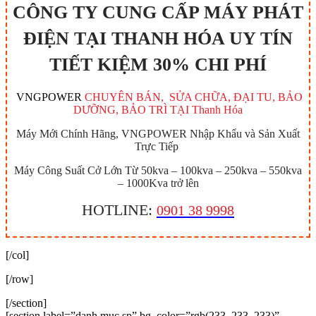
CÔNG TY CUNG CẤP MÁY PHÁT
ĐIỆN TẠI THANH HÓA UY TÍN
TIẾT KIỆM 30% CHI PHÍ
VNGPOWER
CHUYÊN BÁN, SỬA CHỮA, ĐẠI TU, BẢO
DƯỠNG, BẢO TRÌ TẠI Thanh Hóa
Máy Mới Chính Hãng, VNGPOWER Nhập Khẩu và Sản Xuất
Trực Tiếp
Máy Công Suất Cở Lớn Từ 50kva – 100kva – 250kva – 550kva
– 1000Kva trở lên
HOTLINE:
0901 38 9998
[/col]
[/row]
[/section]
[section label=”danh muc sp” bg_color=”rgb(233, 233, 233)”