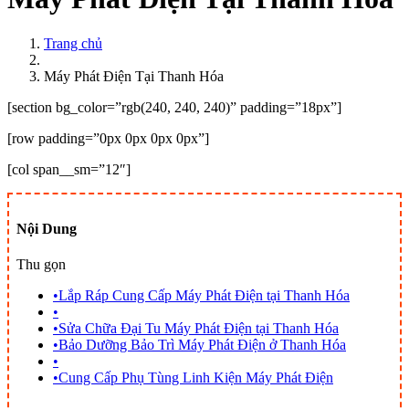
Trang chủ
Máy Phát Điện Tại Thanh Hóa
[section bg_color=”rgb(240, 240, 240)” padding=”18px”]
[row padding=”0px 0px 0px 0px”]
[col span__sm=”12″]
Nội Dung
Thu gọn
•
Lắp Ráp Cung Cấp Máy Phát Điện tại Thanh Hóa
•
•
Sửa Chữa Đại Tu Máy Phát Điện tại Thanh Hóa
•
Bảo Dưỡng Bảo Trì Máy Phát Điện ở Thanh Hóa
•
•
Cung Cấp Phụ Tùng Linh Kiện Máy Phát Điện