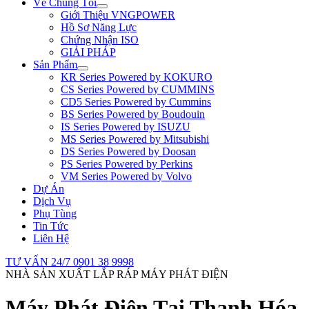
Về Chúng Tôi
Giới Thiệu VNGPOWER
Hồ Sơ Năng Lực
Chứng Nhận ISO
GIẢI PHÁP
Sản Phẩm
KR Series Powered by KOKURO
CS Series Powered by CUMMINS
CD5 Series Powered by Cummins
BS Series Powered by Boudouin
IS Series Powered by ISUZU
MS Series Powered by Mitsubishi
DS Series Powered by Doosan
PS Series Powered by Perkins
VM Series Powered by Volvo
Dự Án
Dịch Vụ
Phụ Tùng
Tin Tức
Liên Hệ
TƯ VẤN 24/7
0901 38 9998
NHÀ SẢN XUẤT LẮP RÁP MÁY PHÁT ĐIỆN
Máy Phát Điện Tại Thanh Hóa