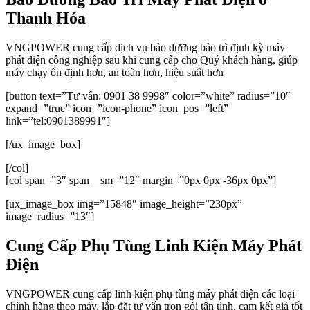
Thanh Hóa
VNGPOWER cung cấp dịch vụ bảo dưỡng bảo trì định kỳ máy
phát điện công nghiệp sau khi cung cấp cho Quý khách hàng, giúp
máy chạy ổn định hơn, an toàn hơn, hiệu suất hơn
[button text=”Tư vấn: 0901 38 9998″ color=”white” radius=”10″
expand=”true” icon=”icon-phone” icon_pos=”left”
link=”tel:0901389991″]
[/ux_image_box]
[/col]
[col span=”3″ span__sm=”12″ margin=”0px 0px -36px 0px”]
[ux_image_box img=”15848″ image_height=”230px”
image_radius=”13″]
Cung Cấp Phụ Tùng Linh Kiện Máy Phát
Điện
VNGPOWER cung cấp linh kiện phụ tùng máy phát điện các loại
chính hãng theo máy, lắp đặt tư vấn trọn gói tận tình, cam kết giá tốt