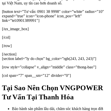
tại Việt Nam, uy tín cao hơn doanh số.
[button text=”Tư vấn: 0901 38 9998″ color=”white” radius=”10″
expand=”true” icon=”icon-phone” icon_pos=”left”
link=”tel:0901389991″]
[/ux_image_box]
[/col]
[/row]
[/section]
[section label=”ly do chọn” bg_color=”rgb(243, 243, 243)”]
[row style=”collapse” v_align=”middle” class=”thong-bao”]
[col span=”7″ span__sm=”12″ divider=”0″]
Tại Sao Nên Chọn VNGPOWER
Tư Vấn Tại Thanh Hóa
Bảo hành sản phẩm lâu dài, chăm sóc khách hàng trọn đời