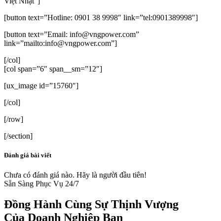
Việt Nhật”]
[button text=”Hotline: 0901 38 9998″ link=”tel:0901389998″]
[button text=”Email: info@vngpower.com”
link=”mailto:info@vngpower.com”]
[/col]
[col span=”6″ span__sm=”12″]
[ux_image id=”15760″]
[/col]
[/row]
[/section]
Đánh giá bài viết
Chưa có đánh giá nào. Hãy là người đầu tiên!
Sẵn Sàng Phục Vụ 24/7
Đồng Hành Cùng
Sự Thịnh Vượng
Của Doanh Nghiệp Bạn