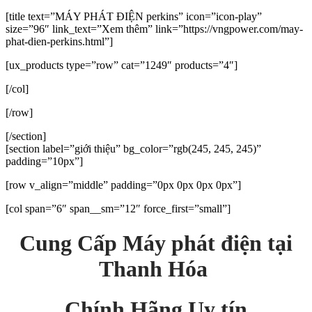
[title text=”MÁY PHÁT ĐIỆN perkins” icon=”icon-play”
size=”96″ link_text=”Xem thêm” link=”https://vngpower.com/may-
phat-dien-perkins.html”]
[ux_products type=”row” cat=”1249″ products=”4″]
[/col]
[/row]
[/section]
[section label=”giới thiệu” bg_color=”rgb(245, 245, 245)”
padding=”10px”]
[row v_align=”middle” padding=”0px 0px 0px 0px”]
[col span=”6″ span__sm=”12″ force_first=”small”]
Cung Cấp
Máy phát điện tại
Thanh Hóa
Chính Hãng Uy tín