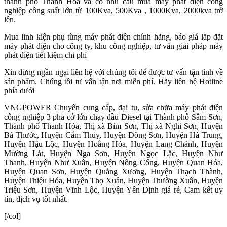
thành phố Thanh Hóa
và có nhu cầu mua máy phát điện công
nghiệp công suất lớn từ 100Kva, 500Kva , 1000Kva, 2000kva trở
lên.
Mua linh kiện phụ tùng máy phát điện chính hãng, báo giá lắp đặt
máy phát điện cho công ty, khu công nghiệp, tư vấn giải pháp máy
phát điện tiết kiệm chi phí
Xin đừng ngần ngại liên hệ với chúng tôi để được tư vấn tận tình về
sản phẩm. Chúng tôi tư vấn tận nơi miễn phí. Hãy liên hệ Hotline
phía dưới
VNGPOWER Chuyên cung cấp, đại tu, sửa chữa máy phát điện
công nghiệp 3 pha cở lớn chạy dầu Diesel tại Thành phố Sầm Sơn,
Thành phố Thanh Hóa, Thị xã Bỉm Sơn, Thị xã Nghi Sơn, Huyện
Bá Thước, Huyện Cẩm Thủy, Huyện Đông Sơn, Huyện Hà Trung,
Huyện Hậu Lộc, Huyện Hoằng Hóa, Huyện Lang Chánh, Huyện
Mường Lát, Huyện Nga Sơn, Huyện Ngọc Lặc, Huyện Như
Thanh, Huyện Như Xuân, Huyện Nông Cống, Huyện Quan Hóa,
Huyện Quan Sơn, Huyện Quảng Xương, Huyện Thạch Thành,
Huyện Thiệu Hóa, Huyện Thọ Xuân, Huyện Thường Xuân, Huyện
Triệu Sơn, Huyện Vĩnh Lộc, Huyện Yên Định giá rẻ, Cam kết uy
tín, dịch vụ tốt nhất.
[/col]