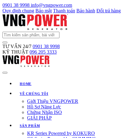
0901 38 9998
info@vngpower.com
Quy định chung
Bảo mật
Thanh toán
Bảo hành
Đổi trả hàng
TƯ VẤN 24/7
0901 38 9998
KỸ THUẬT
096 205 3333
HOME
VỀ CHÚNG TÔI
Giới Thiệu VNGPOWER
Hồ Sơ Năng Lực
Chứng Nhận ISO
GIẢI PHÁP
SẢN PHẨM
KR Series Powered by KOKURO