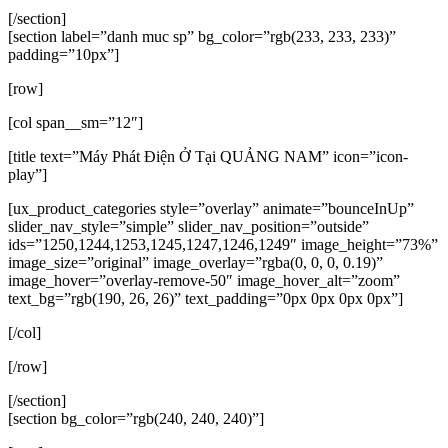
[/section]
[section label=”danh muc sp” bg_color=”rgb(233, 233, 233)”
padding=”10px”]
[row]
[col span__sm=”12″]
[title text=”Máy Phát Điện Ở Tại QUẢNG NAM” icon=”icon-
play”]
[ux_product_categories style=”overlay” animate=”bounceInUp”
slider_nav_style=”simple” slider_nav_position=”outside”
ids=”1250,1244,1253,1245,1247,1246,1249″ image_height=”73%”
image_size=”original” image_overlay=”rgba(0, 0, 0, 0.19)”
image_hover=”overlay-remove-50″ image_hover_alt=”zoom”
text_bg=”rgb(190, 26, 26)” text_padding=”0px 0px 0px 0px”]
[/col]
[/row]
[/section]
[section bg_color=”rgb(240, 240, 240)”]