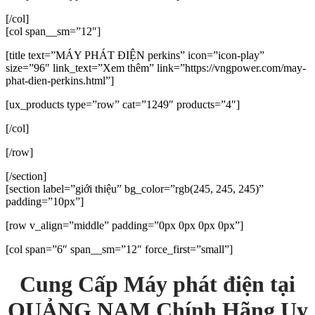
[/col]
[col span__sm=”12″]
[title text=”MÁY PHÁT ĐIỆN perkins” icon=”icon-play”
size=”96″ link_text=”Xem thêm” link=”https://vngpower.com/may-
phat-dien-perkins.html”]
[ux_products type=”row” cat=”1249″ products=”4″]
[/col]
[/row]
[/section]
[section label=”giới thiệu” bg_color=”rgb(245, 245, 245)”
padding=”10px”]
[row v_align=”middle” padding=”0px 0px 0px 0px”]
[col span=”6″ span__sm=”12″ force_first=”small”]
Cung Cấp
Máy phát điện tại
QUẢNG NAM
Chính Hãng Uy