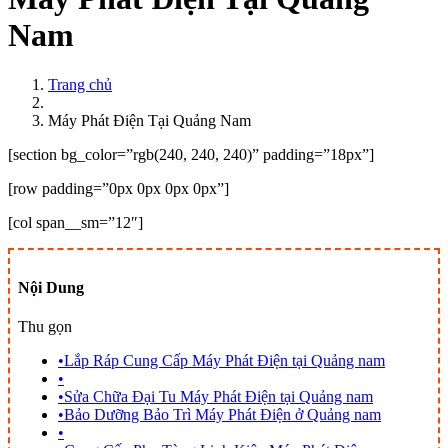
Nam
Trang chủ
Máy Phát Điện Tại Quảng Nam
[section bg_color=”rgb(240, 240, 240)” padding=”18px”]
[row padding=”0px 0px 0px 0px”]
[col span__sm=”12″]
Nội Dung
Thu gọn
•
Lắp Ráp Cung Cấp Máy Phát Điện tại Quảng nam
•
•
Sửa Chữa Đại Tu Máy Phát Điện tại Quảng nam
•
Bảo Dưỡng Bảo Trì Máy Phát Điện ở Quảng nam
•