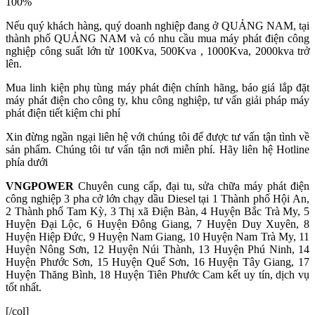
100%
Nếu quý khách hàng, quý doanh nghiệp đang ở QUẢNG NAM, tại
thành phố QUẢNG NAM
và có nhu cầu mua máy phát điện công
nghiệp công suất lớn từ 100Kva, 500Kva , 1000Kva, 2000kva trở
lên.
Mua linh kiện phụ tùng máy phát điện chính hãng, báo giá lắp đặt
máy phát điện cho công ty, khu công nghiệp, tư vấn giải pháp máy
phát điện tiết kiệm chi phí
Xin đừng ngần ngại liên hệ với chúng tôi để được tư vấn tận tình về
sản phẩm. Chúng tôi tư vấn tận nơi miễn phí. Hãy liên hệ Hotline
phía dưới
VNGPOWER
Chuyên cung cấp, đại tu, sửa chữa máy phát điện
công nghiệp 3 pha cở lớn chạy dầu Diesel tại 1 Thành phố Hội An,
2 Thành phố Tam Kỳ, 3 Thị xã Điện Bàn, 4 Huyện Bắc Trà My, 5
Huyện Đại Lộc, 6 Huyện Đông Giang, 7 Huyện Duy Xuyên, 8
Huyện Hiệp Đức, 9 Huyện Nam Giang, 10 Huyện Nam Trà My, 11
Huyện Nông Sơn, 12 Huyện Núi Thành, 13 Huyện Phú Ninh, 14
Huyện Phước Sơn, 15 Huyện Quế Sơn, 16 Huyện Tây Giang, 17
Huyện Thăng Bình, 18 Huyện Tiên Phước Cam kết uy tín, dịch vụ
tốt nhất.
[/col]