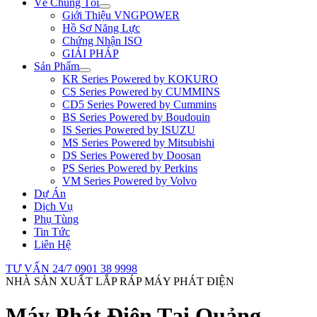
Về Chúng Tôi
Giới Thiệu VNGPOWER
Hồ Sơ Năng Lực
Chứng Nhận ISO
GIẢI PHÁP
Sản Phẩm
KR Series Powered by KOKURO
CS Series Powered by CUMMINS
CD5 Series Powered by Cummins
BS Series Powered by Boudouin
IS Series Powered by ISUZU
MS Series Powered by Mitsubishi
DS Series Powered by Doosan
PS Series Powered by Perkins
VM Series Powered by Volvo
Dự Án
Dịch Vụ
Phụ Tùng
Tin Tức
Liên Hệ
TƯ VẤN 24/7
0901 38 9998
NHÀ SẢN XUẤT LẮP RÁP MÁY PHÁT ĐIỆN
Máy Phát Điện Tại Quảng