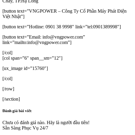
Cháy, TP.Hạ Long
[button text=”VNGPOWER – Công Ty Cổ Phần Máy Phát Điện
Việt Nhật”]
[button text=”Hotline: 0901 38 9998″ link=”tel:0901389998″]
[button text=”Email: info@vngpower.com”
link=”mailto:info@vngpower.com”]
[/col]
[col span=”6″ span__sm=”12″]
[ux_image id=”15760″]
[/col]
[/row]
[/section]
Đánh giá bài viết
Chưa có đánh giá nào. Hãy là người đầu tiên!
Sẵn Sàng Phục Vụ 24/7