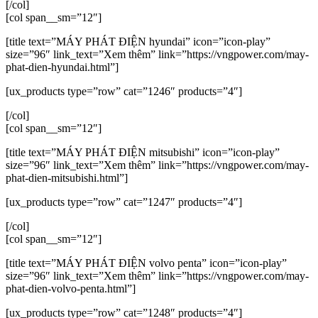
[/col]
[col span__sm=”12″]
[title text=”MÁY PHÁT ĐIỆN hyundai” icon=”icon-play”
size=”96″ link_text=”Xem thêm” link=”https://vngpower.com/may-
phat-dien-hyundai.html”]
[ux_products type=”row” cat=”1246″ products=”4″]
[/col]
[col span__sm=”12″]
[title text=”MÁY PHÁT ĐIỆN mitsubishi” icon=”icon-play”
size=”96″ link_text=”Xem thêm” link=”https://vngpower.com/may-
phat-dien-mitsubishi.html”]
[ux_products type=”row” cat=”1247″ products=”4″]
[/col]
[col span__sm=”12″]
[title text=”MÁY PHÁT ĐIỆN volvo penta” icon=”icon-play”
size=”96″ link_text=”Xem thêm” link=”https://vngpower.com/may-
phat-dien-volvo-penta.html”]
[ux_products type=”row” cat=”1248″ products=”4″]