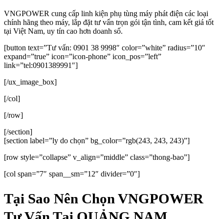
VNGPOWER cung cấp linh kiện phụ tùng máy phát điện các loại
chính hãng theo máy, lắp đặt tư vấn trọn gói tận tình, cam kết giá tốt
tại Việt Nam, uy tín cao hơn doanh số.
[button text=”Tư vấn: 0901 38 9998″ color=”white” radius=”10″
expand=”true” icon=”icon-phone” icon_pos=”left”
link=”tel:0901389991″]
[/ux_image_box]
[/col]
[/row]
[/section]
[section label=”ly do chọn” bg_color=”rgb(243, 243, 243)”]
[row style=”collapse” v_align=”middle” class=”thong-bao”]
[col span=”7″ span__sm=”12″ divider=”0″]
Tại Sao Nên Chọn VNGPOWER
Tư Vấn Tại QUẢNG NAM