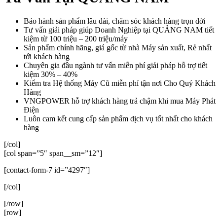
Bảo hành sản phẩm lâu dài, chăm sóc khách hàng trọn đời
Tư vấn giải pháp giúp Doanh Nghiệp tại QUẢNG NAM tiết
kiệm từ 100 triệu – 200 triệu/máy
Sản phẩm chính hãng, giá gốc từ nhà Máy sản xuất, Rẻ nhất
tới khách hàng
Chuyên gia đầu ngành tư vấn miễn phí giải pháp hỗ trợ tiết
kiệm 30% – 40%
Kiểm tra Hệ thống Máy Cũ miễn phí tận nơi Cho Quý Khách
Hàng
VNGPOWER hỗ trợ khách hàng trả chậm khi mua Máy Phát
Điện
Luôn cam kết cung cấp sản phẩm dịch vụ tốt nhất cho khách
hàng
[/col]
[col span=”5″ span__sm=”12″]
[contact-form-7 id=”4297″]
[/col]
[/row]
[row]