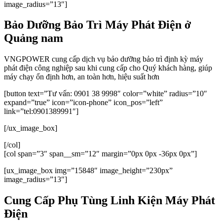
image_radius=”13″]
Bảo Dưỡng Bảo Trì Máy Phát Điện ở
Quảng nam
VNGPOWER cung cấp dịch vụ bảo dưỡng bảo trì định kỳ máy
phát điện công nghiệp sau khi cung cấp cho Quý khách hàng, giúp
máy chạy ổn định hơn, an toàn hơn, hiệu suất hơn
[button text=”Tư vấn: 0901 38 9998″ color=”white” radius=”10″
expand=”true” icon=”icon-phone” icon_pos=”left”
link=”tel:0901389991″]
[/ux_image_box]
[/col]
[col span=”3″ span__sm=”12″ margin=”0px 0px -36px 0px”]
[ux_image_box img=”15848″ image_height=”230px”
image_radius=”13″]
Cung Cấp Phụ Tùng Linh Kiện Máy Phát
Điện