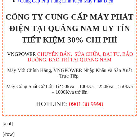
•
Cung Cấp Phụ Tùng Linh Kiện Máy Phát Điện
CÔNG TY CUNG CẤP MÁY PHÁT
ĐIỆN TẠI QUẢNG NAM UY TÍN
TIẾT KIỆM 30% CHI PHÍ
VNGPOWER
CHUYÊN BÁN, SỬA CHỮA, ĐẠI TU, BẢO
DƯỠNG, BẢO TRÌ TẠI QUẢNG NAM
Máy Mới Chính Hãng, VNGPOWER Nhập Khẩu và Sản Xuất
Trực Tiếp
Máy Công Suất Cở Lớn Từ 50kva – 100kva – 250kva – 550kva
– 1000Kva trở lên
HOTLINE:
0901 38 9998
[/col]
[/row]