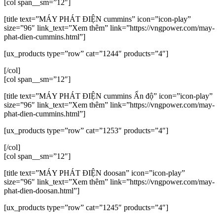
[col span__sm=”12″]
[title text=”MÁY PHÁT ĐIỆN cummins” icon=”icon-play”
size=”96″ link_text=”Xem thêm” link=”https://vngpower.com/may-
phat-dien-cummins.html”]
[ux_products type=”row” cat=”1244″ products=”4″]
[/col]
[col span__sm=”12″]
[title text=”MÁY PHÁT ĐIỆN cummins Ấn độ” icon=”icon-play”
size=”96″ link_text=”Xem thêm” link=”https://vngpower.com/may-
phat-dien-cummins.html”]
[ux_products type=”row” cat=”1253″ products=”4″]
[/col]
[col span__sm=”12″]
[title text=”MÁY PHÁT ĐIỆN doosan” icon=”icon-play”
size=”96″ link_text=”Xem thêm” link=”https://vngpower.com/may-
phat-dien-doosan.html”]
[ux_products type=”row” cat=”1245″ products=”4″]