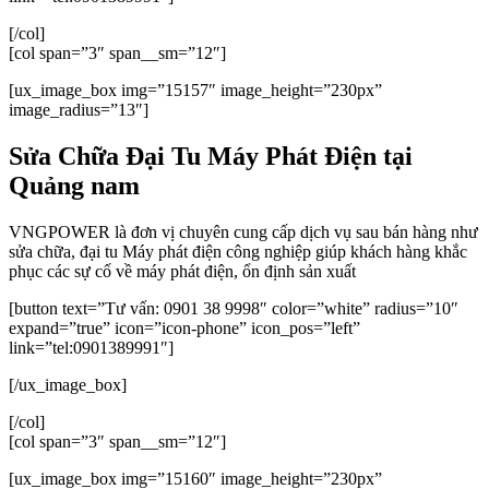
[/col]
[col span=”3″ span__sm=”12″]
[ux_image_box img=”15157″ image_height=”230px”
image_radius=”13″]
Sửa Chữa Đại Tu Máy Phát Điện tại
Quảng nam
VNGPOWER là đơn vị chuyên cung cấp dịch vụ sau bán hàng như
sửa chữa, đại tu Máy phát điện công nghiệp giúp khách hàng khắc
phục các sự cố về máy phát điện, ổn định sản xuất
[button text=”Tư vấn: 0901 38 9998″ color=”white” radius=”10″
expand=”true” icon=”icon-phone” icon_pos=”left”
link=”tel:0901389991″]
[/ux_image_box]
[/col]
[col span=”3″ span__sm=”12″]
[ux_image_box img=”15160″ image_height=”230px”