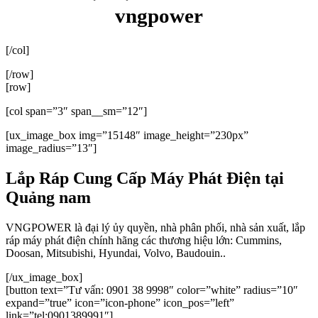
vngpower
[/col]
[/row]
[row]
[col span=”3″ span__sm=”12″]
[ux_image_box img=”15148″ image_height=”230px”
image_radius=”13″]
Lắp Ráp Cung Cấp Máy Phát Điện tại
Quảng nam
VNGPOWER là đại lý ủy quyền, nhà phân phối, nhà sản xuất, lắp
ráp máy phát điện chính hãng các thương hiệu lớn: Cummins,
Doosan, Mitsubishi, Hyundai, Volvo, Baudouin..
[/ux_image_box]
[button text=”Tư vấn: 0901 38 9998″ color=”white” radius=”10″
expand=”true” icon=”icon-phone” icon_pos=”left”
link=”tel:0901389991″]