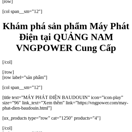
[row]
[col span__sm=”12″]
Khám phá sản phẩm Máy Phát
Điện tại QUẢNG NAM
VNGPOWER Cung Cấp
[/col]
[/row]
[row label=”sản phẩm”]
[col span__sm=”12″]
[title text=”MÁY PHÁT ĐIỆN BAUDOUIN” icon=”icon-play”
size=”96″ link_text=”Xem thêm” link=”https://vngpower.com/may-
phat-dien-baudouin.html”]
[ux_products type=”row” cat=”1250″ products=”4″]
[/col]