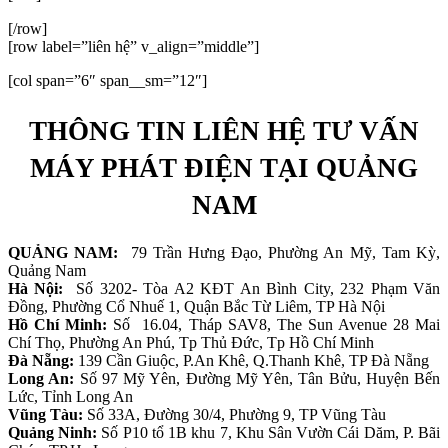
[/row]
[row label=”liên hệ” v_align=”middle”]
[col span=”6″ span__sm=”12″]
THÔNG TIN LIÊN HỆ TƯ VẤN
MÁY PHÁT ĐIỆN TẠI QUẢNG
NAM
QUẢNG NAM:
79 Trần Hưng Đạo, Phường An Mỹ, Tam Kỳ,
Quảng Nam
Hà Nội:
Số 3202- Tòa A2 KĐT An Bình City, 232 Phạm Văn
Đồng, Phường Cổ Nhuế 1, Quận Bắc Từ Liêm, TP Hà Nội
Hồ Chí Minh:
Số 16.04, Tháp SAV8, The Sun Avenue 28 Mai
Chí Thọ, Phường An Phú, Tp Thủ Đức, Tp Hồ Chí Minh
Đà Nẵng:
139 Cần Giuộc, P.An Khê, Q.Thanh Khê, TP Đà Nẵng
Long An:
Số 97 Mỹ Yên, Đường Mỹ Yên, Tân Bửu, Huyện Bến
Lức, Tỉnh Long An
Vũng Tàu:
Số 33A, Đường 30/4, Phường 9, TP Vũng Tàu
Quảng Ninh:
Số P10 tổ 1B khu 7, Khu Sân Vườn Cái Dăm, P. Bãi