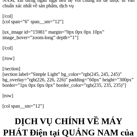
NAM, xin đừng ngần ngại liên hệ với chúng tôi để được tư vấn
chuẩn xác nhất về sản phẩm, dịch vụ
[/col]
[col span=”6″ span__sm=”12″]
[ux_image id=”15981″ margin=”0px 0px 0px 10px”
image_hover=”zoom-long” depth=”1″]
[/col]
[/row]
[/section]
[section label=”Simple Light” bg_color=”rgb(245, 245, 245)”
bg_overlay=”rgb(226, 226, 226)” padding=”60px” height=”300px”
border=”1px 0px 0px 0px” border_color=”rgb(235, 235, 235)”]
[row]
[col span__sm=”12″]
DỊCH VỤ CHÍNH VỀ MÁY
PHÁT Điện tại QUẢNG NAM của