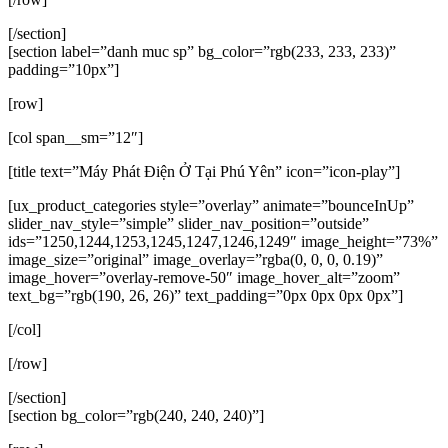
[/section]
[section label=”danh muc sp” bg_color=”rgb(233, 233, 233)”
padding=”10px”]
[row]
[col span__sm=”12″]
[title text=”Máy Phát Điện Ở Tại Phú Yên” icon=”icon-play”]
[ux_product_categories style=”overlay” animate=”bounceInUp”
slider_nav_style=”simple” slider_nav_position=”outside”
ids=”1250,1244,1253,1245,1247,1246,1249″ image_height=”73%”
image_size=”original” image_overlay=”rgba(0, 0, 0, 0.19)”
image_hover=”overlay-remove-50″ image_hover_alt=”zoom”
text_bg=”rgb(190, 26, 26)” text_padding=”0px 0px 0px 0px”]
[/col]
[/row]
[/section]
[section bg_color=”rgb(240, 240, 240)”]