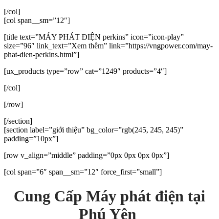
[/col]
[col span__sm=”12″]
[title text=”MÁY PHÁT ĐIỆN perkins” icon=”icon-play”
size=”96″ link_text=”Xem thêm” link=”https://vngpower.com/may-
phat-dien-perkins.html”]
[ux_products type=”row” cat=”1249″ products=”4″]
[/col]
[/row]
[/section]
[section label=”giới thiệu” bg_color=”rgb(245, 245, 245)”
padding=”10px”]
[row v_align=”middle” padding=”0px 0px 0px 0px”]
[col span=”6″ span__sm=”12″ force_first=”small”]
Cung Cấp
Máy phát điện tại
Phú Yên