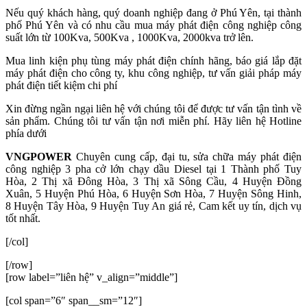
Nếu quý khách hàng, quý doanh nghiệp đang ở Phú Yên, tại thành
phố Phú Yên
và có nhu cầu mua máy phát điện công nghiệp công
suất lớn từ 100Kva, 500Kva , 1000Kva, 2000kva trở lên.
Mua linh kiện phụ tùng máy phát điện chính hãng, báo giá lắp đặt
máy phát điện cho công ty, khu công nghiệp, tư vấn giải pháp máy
phát điện tiết kiệm chi phí
Xin đừng ngần ngại liên hệ với chúng tôi để được tư vấn tận tình về
sản phẩm. Chúng tôi tư vấn tận nơi miễn phí. Hãy liên hệ Hotline
phía dưới
VNGPOWER
Chuyên cung cấp, đại tu, sửa chữa máy phát điện
công nghiệp 3 pha cở lớn chạy dầu Diesel tại 1 Thành phố Tuy
Hòa, 2 Thị xã Đông Hòa, 3 Thị xã Sông Cầu, 4 Huyện Đồng
Xuân, 5 Huyện Phú Hòa, 6 Huyện Sơn Hòa, 7 Huyện Sông Hinh,
8 Huyện Tây Hòa, 9 Huyện Tuy An giá rẻ, Cam kết uy tín, dịch vụ
tốt nhất.
[/col]
[/row]
[row label=”liên hệ” v_align=”middle”]
[col span=”6″ span__sm=”12″]