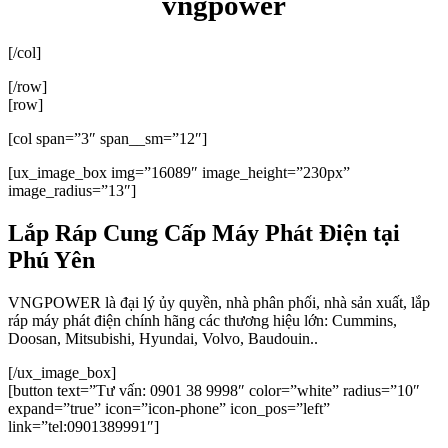
vngpower
[/col]
[/row]
[row]
[col span=”3″ span__sm=”12″]
[ux_image_box img=”16089″ image_height=”230px”
image_radius=”13″]
Lắp Ráp Cung Cấp Máy Phát Điện tại
Phú Yên
VNGPOWER là đại lý ủy quyền, nhà phân phối, nhà sản xuất, lắp
ráp máy phát điện chính hãng các thương hiệu lớn: Cummins,
Doosan, Mitsubishi, Hyundai, Volvo, Baudouin..
[/ux_image_box]
[button text=”Tư vấn: 0901 38 9998″ color=”white” radius=”10″
expand=”true” icon=”icon-phone” icon_pos=”left”
link=”tel:0901389991″]