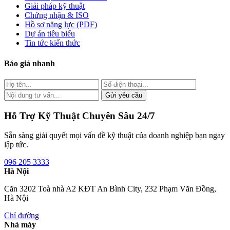
Giải pháp kỹ thuật
Chứng nhận & ISO
Hồ sơ năng lực (PDF)
Dự án tiêu biểu
Tin tức kiến thức
Báo giá nhanh
Gửi yêu cầu
Hỗ Trợ Kỹ Thuật Chuyên Sâu 24/7
Sẵn sàng giải quyết mọi vấn đề kỹ thuật của doanh nghiệp bạn ngay
lập tức.
096 205 3333
Hà Nội
Căn 3202 Toà nhà A2 KĐT An Bình City, 232 Phạm Văn Đồng,
Hà Nội
Chỉ đường
Nhà máy