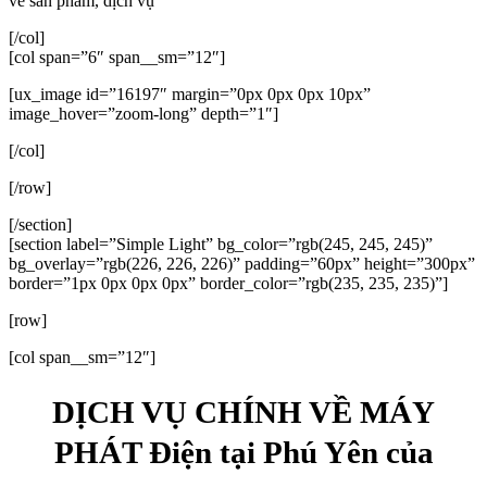
về sản phẩm, dịch vụ
[/col]
[col span=”6″ span__sm=”12″]
[ux_image id=”16197″ margin=”0px 0px 0px 10px”
image_hover=”zoom-long” depth=”1″]
[/col]
[/row]
[/section]
[section label=”Simple Light” bg_color=”rgb(245, 245, 245)”
bg_overlay=”rgb(226, 226, 226)” padding=”60px” height=”300px”
border=”1px 0px 0px 0px” border_color=”rgb(235, 235, 235)”]
[row]
[col span__sm=”12″]
DỊCH VỤ CHÍNH VỀ MÁY
PHÁT Điện tại Phú Yên của