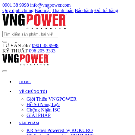
0901 38 9998
info@vngpower.com
Quy định chung
Bảo mật
Thanh toán
Bảo hành
Đổi trả hàng
TƯ VẤN 24/7
0901 38 9998
KỸ THUẬT
096 205 3333
HOME
VỀ CHÚNG TÔI
Giới Thiệu VNGPOWER
Hồ Sơ Năng Lực
Chứng Nhận ISO
GIẢI PHÁP
SẢN PHẨM
KR Series Powered by KOKURO