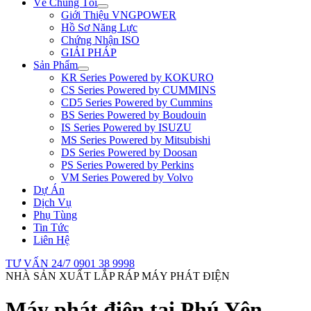
Về Chúng Tôi
Giới Thiệu VNGPOWER
Hồ Sơ Năng Lực
Chứng Nhận ISO
GIẢI PHÁP
Sản Phẩm
KR Series Powered by KOKURO
CS Series Powered by CUMMINS
CD5 Series Powered by Cummins
BS Series Powered by Boudouin
IS Series Powered by ISUZU
MS Series Powered by Mitsubishi
DS Series Powered by Doosan
PS Series Powered by Perkins
VM Series Powered by Volvo
Dự Án
Dịch Vụ
Phụ Tùng
Tin Tức
Liên Hệ
TƯ VẤN 24/7
0901 38 9998
NHÀ SẢN XUẤT LẮP RÁP MÁY PHÁT ĐIỆN
Máy phát điện tại Phú Yên