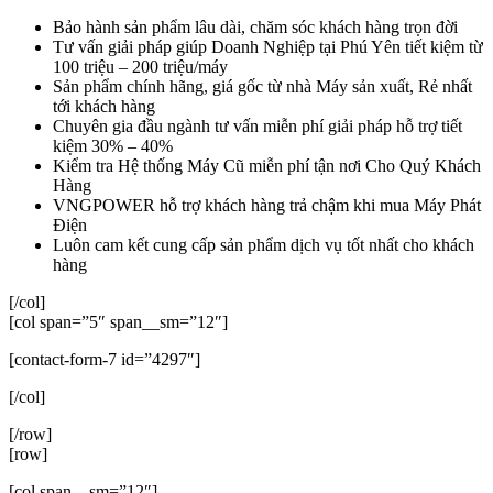
Bảo hành sản phẩm lâu dài, chăm sóc khách hàng trọn đời
Tư vấn giải pháp giúp Doanh Nghiệp tại Phú Yên tiết kiệm từ
100 triệu – 200 triệu/máy
Sản phẩm chính hãng, giá gốc từ nhà Máy sản xuất, Rẻ nhất
tới khách hàng
Chuyên gia đầu ngành tư vấn miễn phí giải pháp hỗ trợ tiết
kiệm 30% – 40%
Kiểm tra Hệ thống Máy Cũ miễn phí tận nơi Cho Quý Khách
Hàng
VNGPOWER hỗ trợ khách hàng trả chậm khi mua Máy Phát
Điện
Luôn cam kết cung cấp sản phẩm dịch vụ tốt nhất cho khách
hàng
[/col]
[col span=”5″ span__sm=”12″]
[contact-form-7 id=”4297″]
[/col]
[/row]
[row]
[col span__sm=”12″]