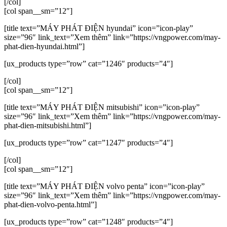
[/col]
[col span__sm=”12″]
[title text=”MÁY PHÁT ĐIỆN hyundai” icon=”icon-play”
size=”96″ link_text=”Xem thêm” link=”https://vngpower.com/may-
phat-dien-hyundai.html”]
[ux_products type=”row” cat=”1246″ products=”4″]
[/col]
[col span__sm=”12″]
[title text=”MÁY PHÁT ĐIỆN mitsubishi” icon=”icon-play”
size=”96″ link_text=”Xem thêm” link=”https://vngpower.com/may-
phat-dien-mitsubishi.html”]
[ux_products type=”row” cat=”1247″ products=”4″]
[/col]
[col span__sm=”12″]
[title text=”MÁY PHÁT ĐIỆN volvo penta” icon=”icon-play”
size=”96″ link_text=”Xem thêm” link=”https://vngpower.com/may-
phat-dien-volvo-penta.html”]
[ux_products type=”row” cat=”1248″ products=”4″]