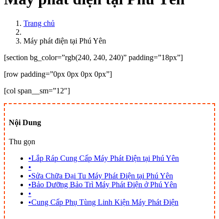
Trang chủ
Máy phát điện tại Phú Yên
[section bg_color=”rgb(240, 240, 240)” padding=”18px”]
[row padding=”0px 0px 0px 0px”]
[col span__sm=”12″]
Nội Dung
Thu gọn
•
Lắp Ráp Cung Cấp Máy Phát Điện tại Phú Yên
•
•
Sửa Chữa Đại Tu Máy Phát Điện tại Phú Yên
•
Bảo Dưỡng Bảo Trì Máy Phát Điện ở Phú Yên
•
•
Cung Cấp Phụ Tùng Linh Kiện Máy Phát Điện