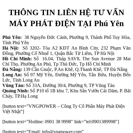
THÔNG TIN LIÊN HỆ TƯ VẤN
MÁY PHÁT ĐIỆN TẠI Phú Yên
Phú Yên:
38 Nguyễn Đức Cảnh, Phường 9, Thành Phố Tuy Hòa,
Tỉnh Phú Yên
Hà Nội:
Số 3202- Tòa A2 KĐT An Bình City, 232 Phạm Văn
Đồng, Phường Cổ Nhuế 1, Quận Bắc Từ Liêm, TP Hà Nội
Hồ Chí Minh:
Số 16.04, Tháp SAV8, The Sun Avenue 28 Mai
Chí Thọ, Phường An Phú, Tp Thủ Đức, Tp Hồ Chí Minh
Đà Nẵng:
139 Cần Giuộc, P.An Khê, Q.Thanh Khê, TP Đà Nẵng
Long An:
Số 97 Mỹ Yên, Đường Mỹ Yên, Tân Bửu, Huyện Bến
Lức, Tỉnh Long An
Vũng Tàu:
Số 33A, Đường 30/4, Phường 9, TP Vũng Tàu
Quảng Ninh:
Số P10 tổ 1B khu 7, Khu Sân Vườn Cái Dăm, P. Bãi
Cháy, TP.Hạ Long
[button text=”VNGPOWER – Công Ty Cổ Phần Máy Phát Điện
Việt Nhật”]
[button text=”Hotline: 0901 38 9998″ link=”tel:0901389998″]
[button text=”Email: info@vngpower.com”