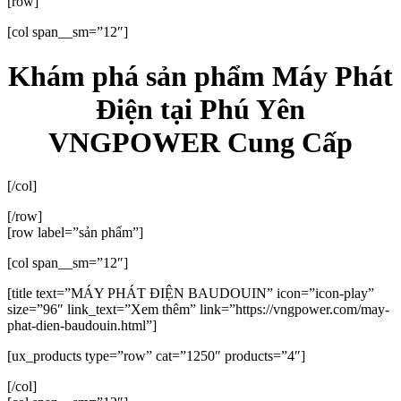
[row]
[col span__sm=”12″]
Khám phá sản phẩm Máy Phát
Điện tại Phú Yên
VNGPOWER Cung Cấp
[/col]
[/row]
[row label=”sản phẩm”]
[col span__sm=”12″]
[title text=”MÁY PHÁT ĐIỆN BAUDOUIN” icon=”icon-play”
size=”96″ link_text=”Xem thêm” link=”https://vngpower.com/may-
phat-dien-baudouin.html”]
[ux_products type=”row” cat=”1250″ products=”4″]
[/col]