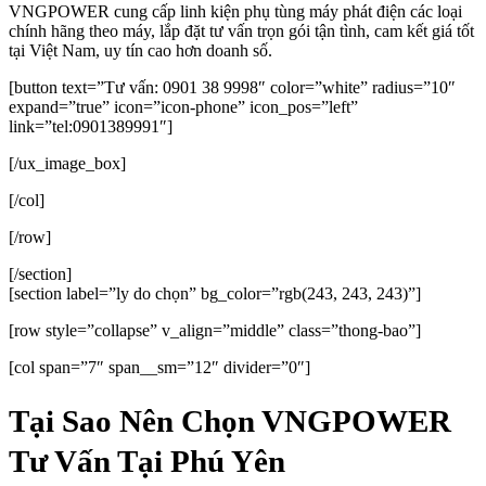
VNGPOWER cung cấp linh kiện phụ tùng máy phát điện các loại
chính hãng theo máy, lắp đặt tư vấn trọn gói tận tình, cam kết giá tốt
tại Việt Nam, uy tín cao hơn doanh số.
[button text=”Tư vấn: 0901 38 9998″ color=”white” radius=”10″
expand=”true” icon=”icon-phone” icon_pos=”left”
link=”tel:0901389991″]
[/ux_image_box]
[/col]
[/row]
[/section]
[section label=”ly do chọn” bg_color=”rgb(243, 243, 243)”]
[row style=”collapse” v_align=”middle” class=”thong-bao”]
[col span=”7″ span__sm=”12″ divider=”0″]
Tại Sao Nên Chọn VNGPOWER
Tư Vấn Tại Phú Yên