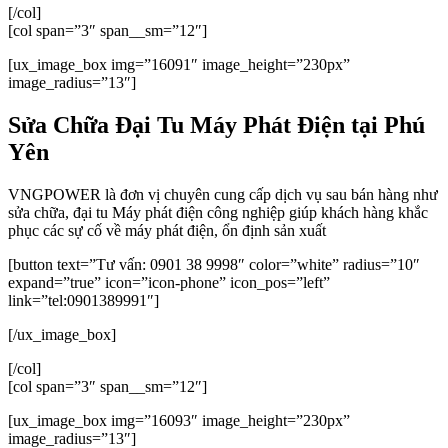
[/col]
[col span=”3″ span__sm=”12″]
[ux_image_box img=”16091″ image_height=”230px”
image_radius=”13″]
Sửa Chữa Đại Tu Máy Phát Điện tại Phú
Yên
VNGPOWER là đơn vị chuyên cung cấp dịch vụ sau bán hàng như
sửa chữa, đại tu Máy phát điện công nghiệp giúp khách hàng khắc
phục các sự cố về máy phát điện, ổn định sản xuất
[button text=”Tư vấn: 0901 38 9998″ color=”white” radius=”10″
expand=”true” icon=”icon-phone” icon_pos=”left”
link=”tel:0901389991″]
[/ux_image_box]
[/col]
[col span=”3″ span__sm=”12″]
[ux_image_box img=”16093″ image_height=”230px”
image_radius=”13″]