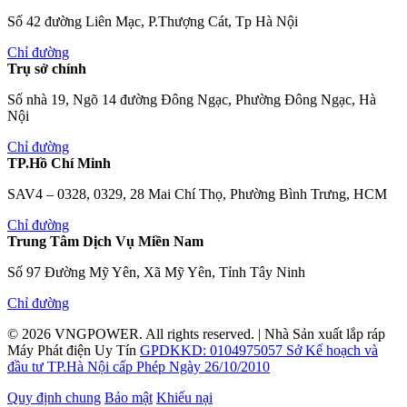
Số 42 đường Liên Mạc, P.Thượng Cát, Tp Hà Nội
Chỉ đường
Trụ sở chính
Số nhà 19, Ngõ 14 đường Đông Ngạc, Phường Đông Ngạc, Hà
Nội
Chỉ đường
TP.Hồ Chí Minh
SAV4 – 0328, 0329, 28 Mai Chí Thọ, Phường Bình Trưng, HCM
Chỉ đường
Trung Tâm Dịch Vụ Miền Nam
Số 97 Đường Mỹ Yên, Xã Mỹ Yên, Tỉnh Tây Ninh
Chỉ đường
© 2026
VNGPOWER
. All rights reserved.
|
Nhà Sản xuất lắp ráp
Máy Phát điện Uy Tín
GPDKKD: 0104975057 Sở Kế hoạch và
đầu tư TP.Hà Nội cấp Phép Ngày 26/10/2010
Quy định chung
Bảo mật
Khiếu nại