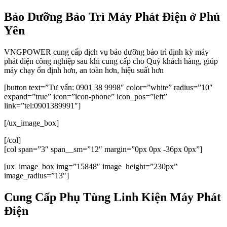
Bảo Dưỡng Bảo Trì Máy Phát Điện ở Phú
Yên
VNGPOWER cung cấp dịch vụ bảo dưỡng bảo trì định kỳ máy
phát điện công nghiệp sau khi cung cấp cho Quý khách hàng, giúp
máy chạy ổn định hơn, an toàn hơn, hiệu suất hơn
[button text=”Tư vấn: 0901 38 9998″ color=”white” radius=”10″
expand=”true” icon=”icon-phone” icon_pos=”left”
link=”tel:0901389991″]
[/ux_image_box]
[/col]
[col span=”3″ span__sm=”12″ margin=”0px 0px -36px 0px”]
[ux_image_box img=”15848″ image_height=”230px”
image_radius=”13″]
Cung Cấp Phụ Tùng Linh Kiện Máy Phát
Điện