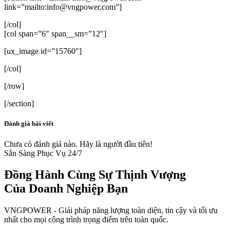
link=”mailto:info@vngpower.com”]
[/col]
[col span=”6″ span__sm=”12″]
[ux_image id=”15760″]
[/col]
[/row]
[/section]
Đánh giá bài viết
Chưa có đánh giá nào. Hãy là người đầu tiên!
Sẵn Sàng Phục Vụ 24/7
Đồng Hành Cùng
Sự Thịnh Vượng
Của Doanh Nghiệp Bạn
VNGPOWER - Giải pháp năng lượng toàn diện, tin cậy và tối ưu
nhất cho mọi công trình trọng điểm trên toàn quốc.