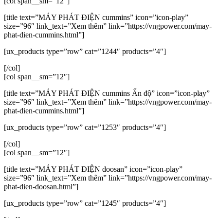
[col span__sm=”12″]
[title text=”MÁY PHÁT ĐIỆN cummins” icon=”icon-play”
size=”96″ link_text=”Xem thêm” link=”https://vngpower.com/may-
phat-dien-cummins.html”]
[ux_products type=”row” cat=”1244″ products=”4″]
[/col]
[col span__sm=”12″]
[title text=”MÁY PHÁT ĐIỆN cummins Ấn độ” icon=”icon-play”
size=”96″ link_text=”Xem thêm” link=”https://vngpower.com/may-
phat-dien-cummins.html”]
[ux_products type=”row” cat=”1253″ products=”4″]
[/col]
[col span__sm=”12″]
[title text=”MÁY PHÁT ĐIỆN doosan” icon=”icon-play”
size=”96″ link_text=”Xem thêm” link=”https://vngpower.com/may-
phat-dien-doosan.html”]
[ux_products type=”row” cat=”1245″ products=”4″]