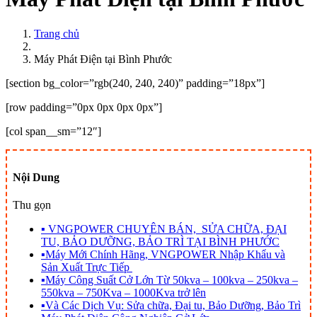
Trang chủ
Máy Phát Điện tại Bình Phước
[section bg_color=”rgb(240, 240, 240)” padding=”18px”]
[row padding=”0px 0px 0px 0px”]
[col span__sm=”12″]
Nội Dung
Thu gọn
▪
VNGPOWER CHUYÊN BÁN, SỬA CHỮA, ĐẠI
TU, BẢO DƯỠNG, BẢO TRÌ TẠI BÌNH PHƯỚC
▪
Máy Mới Chính Hãng, VNGPOWER Nhập Khẩu và
Sản Xuất Trực Tiếp
▪
Máy Công Suất Cở Lớn Từ 50kva – 100kva – 250kva –
550kva – 750Kva – 1000Kva trở lên
▪
Và Các Dịch Vụ: Sửa chữa, Đại tu, Bảo Dưỡng, Bảo Trì