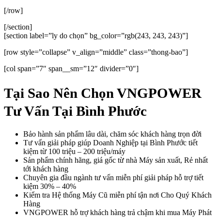
[/row]
[/section]
[section label=”ly do chọn” bg_color=”rgb(243, 243, 243)”]
[row style=”collapse” v_align=”middle” class=”thong-bao”]
[col span=”7″ span__sm=”12″ divider=”0″]
Tại Sao Nên Chọn VNGPOWER
Tư Vấn Tại Bình Phước
Bảo hành sản phẩm lâu dài, chăm sóc khách hàng trọn đời
Tư vấn giải pháp giúp Doanh Nghiệp tại Bình Phước tiết
kiệm từ 100 triệu – 200 triệu/máy
Sản phẩm chính hãng, giá gốc từ nhà Máy sản xuất, Rẻ nhất
tới khách hàng
Chuyên gia đầu ngành tư vấn miễn phí giải pháp hỗ trợ tiết
kiệm 30% – 40%
Kiểm tra Hệ thống Máy Cũ miễn phí tận nơi Cho Quý Khách
Hàng
VNGPOWER hỗ trợ khách hàng trả chậm khi mua Máy Phát