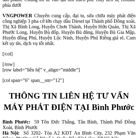
phía dưới
VNGPOWER
Chuyên cung cấp, đại tu, sửa chữa máy phát điện
công nghiệp 3 pha cở lớn chạy dầu Diesel tại Thành phố Đồng xoài,
Thị Xã Bình Long, Huyện Chơn Thành, Huyện Hớn Quản, Thị Xã
Phước Long, Huyện Bù đốp, Huyện Bù đăng, Huyện Bù Gia Mập,
Huyện đồng Phú, Huyện Lộc Ninh, Huyện Phú Riềng giá rẻ, Cam
kết uy tín, dịch vụ tốt nhất.
[/col]
[/row]
[row label=”liên hệ” v_align=”middle”]
[col span=”6″ span__sm=”12″]
THÔNG TIN LIÊN HỆ TƯ VẤN
MÁY PHÁT ĐIỆN TẠI Bình Phước
Bình Phước:
59 Tôn Đức Thắng, Tân Bình, Thành Phố Đồng
Xoài, Bình Phước
Hà Nội:
Số 3202- Tòa A2 KĐT An Bình City, 232 Phạm Văn