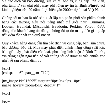
Và các dịch vụ bảo dưỡng, sửa chữa, bảo trì, cung cấp linh kiện,
phụ tùng tư vấn giải pháp
máy phát điện
uy tín tại
Bình Phước
với
kinh nghiệm trên 20 năm, thực hiện gần 2000+ dự án tại Việt Nam
Chúng tôi tự hào là nhà sản xuất lắp ráp phân phối sản phẩm chính
hãng các thương hiệu nổi tiếng nhất thế giới như: Cummins,
Doosan, Hyundai, Mitsubishi, Baudouin, Perkins, Volvo.. được
đông đảo khách hàng tin dùng, chúng tôi tự tin mang đến giải pháp
tiết kiệm tốt nhất cho quý khách.
Quý khách hàng đang cần tìm các dịch vụ cung cấp, bán, sửa chữa,
bảo dưỡng, bảo trì, Mua máy phát điện chính hãng công suất lớn,
báo giá máy phát điện các loại, phụ tùng linh kiện ở Bình Phước,
xin đừng ngần ngại liên hệ với chúng tôi để được tư vấn chuẩn xác
nhất về sản phẩm, dịch vụ
[/col]
[col span=”6″ span__sm=”12″]
[ux_image id=”16095″ margin=”0px 0px 0px 10px”
image_hover=”zoom-long” depth=”1″]
[/col]
[/row]