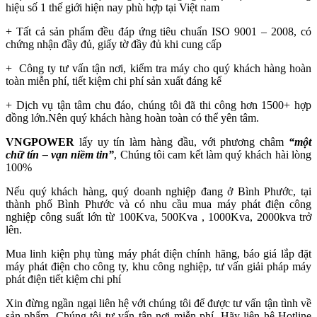
hiệu số 1 thế giới hiện nay phù hợp tại Việt nam
+ Tất cả sản phẩm đều đáp ứng tiêu chuẩn ISO 9001 – 2008, có
chứng nhận đầy đủ, giấy tờ đầy đủ khi cung cấp
+ Công ty tư vấn tận nơi, kiểm tra máy cho quý khách hàng hoàn
toàn miễn phí, tiết kiệm chi phí sản xuất đáng kể
+ Dịch vụ tận tâm chu đáo, chúng tôi đã thi công hơn 1500+ hợp
đồng lớn.Nên quý khách hàng hoàn toàn có thể yên tâm.
VNGPOWER
lấy uy tín làm hàng đầu, với phương châm
“một
chữ tín – vạn niềm tin”
, Chúng tôi cam kết làm quý khách hài lòng
100%
Nếu quý khách hàng, quý doanh nghiệp đang ở Bình Phước, tại
thành phố Bình Phước
và có nhu cầu mua máy phát điện công
nghiệp công suất lớn từ 100Kva, 500Kva , 1000Kva, 2000kva trở
lên.
Mua linh kiện phụ tùng máy phát điện chính hãng, báo giá lắp đặt
máy phát điện cho công ty, khu công nghiệp, tư vấn giải pháp máy
phát điện tiết kiệm chi phí
Xin đừng ngần ngại liên hệ với chúng tôi để được tư vấn tận tình về
sản phẩm. Chúng tôi tư vấn tận nơi miễn phí. Hãy liên hệ Hotline