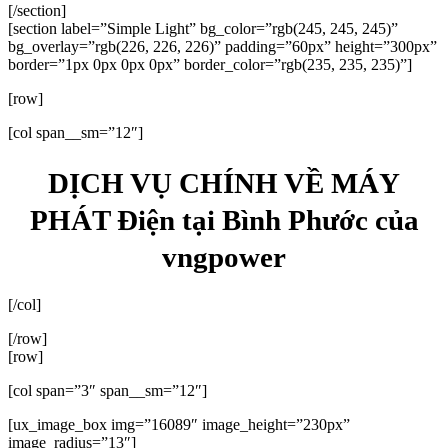
[/section]
[section label=”Simple Light” bg_color=”rgb(245, 245, 245)”
bg_overlay=”rgb(226, 226, 226)” padding=”60px” height=”300px”
border=”1px 0px 0px 0px” border_color=”rgb(235, 235, 235)”]
[row]
[col span__sm=”12″]
DỊCH VỤ CHÍNH VỀ MÁY
PHÁT Điện tại Bình Phước của
vngpower
[/col]
[/row]
[row]
[col span=”3″ span__sm=”12″]
[ux_image_box img=”16089″ image_height=”230px”
image_radius=”13″]