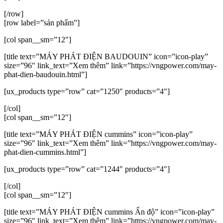
[/row]
[row label=”sản phẩm”]
[col span__sm=”12″]
[title text=”MÁY PHÁT ĐIỆN BAUDOUIN” icon=”icon-play”
size=”96″ link_text=”Xem thêm” link=”https://vngpower.com/may-
phat-dien-baudouin.html”]
[ux_products type=”row” cat=”1250″ products=”4″]
[/col]
[col span__sm=”12″]
[title text=”MÁY PHÁT ĐIỆN cummins” icon=”icon-play”
size=”96″ link_text=”Xem thêm” link=”https://vngpower.com/may-
phat-dien-cummins.html”]
[ux_products type=”row” cat=”1244″ products=”4″]
[/col]
[col span__sm=”12″]
[title text=”MÁY PHÁT ĐIỆN cummins Ấn độ” icon=”icon-play”
size=”96″ link_text=”Xem thêm” link=”https://vngpower.com/may-