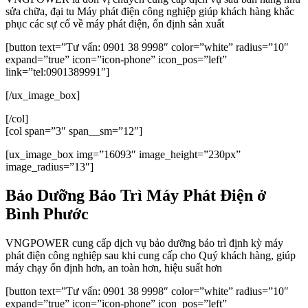
sửa chữa, đại tu Máy phát điện công nghiệp giúp khách hàng khắc
phục các sự cố về máy phát điện, ổn định sản xuất
[button text=”Tư vấn: 0901 38 9998″ color=”white” radius=”10″
expand=”true” icon=”icon-phone” icon_pos=”left”
link=”tel:0901389991″]
[/ux_image_box]
[/col]
[col span=”3″ span__sm=”12″]
[ux_image_box img=”16093″ image_height=”230px”
image_radius=”13″]
Bảo Dưỡng Bảo Trì Máy Phát Điện ở
Bình Phước
VNGPOWER cung cấp dịch vụ bảo dưỡng bảo trì định kỳ máy
phát điện công nghiệp sau khi cung cấp cho Quý khách hàng, giúp
máy chạy ổn định hơn, an toàn hơn, hiệu suất hơn
[button text=”Tư vấn: 0901 38 9998″ color=”white” radius=”10″
expand=”true” icon=”icon-phone” icon_pos=”left”