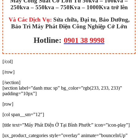
Máy Công Suất
Cở Lớn Từ 50kva – 100kva –
250kva – 550kva – 750Kva – 1000Kva trở lên
Và Các Dịch Vụ:
Sửa chữa, Đại tu, Bảo Dưỡng,
Bảo Trì Máy Phát Điện Công Nghiệp Cở Lớn
Hotline:
0901 38 9998
[/col]
[/row]
[/section]
[section label=”danh muc sp” bg_color=”rgb(233, 233, 233)”
padding=”10px”]
[row]
[col span__sm=”12″]
[title text=”Máy Phát Điện Ở Tại Bình Phước” icon=”icon-play”]
[ux_product_categories style=”overlay” animate=”bounceInUp”