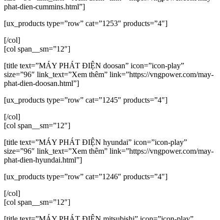
phat-dien-cummins.html”]
[ux_products type=”row” cat=”1253″ products=”4″]
[/col]
[col span__sm=”12″]
[title text=”MÁY PHÁT ĐIỆN doosan” icon=”icon-play”
size=”96″ link_text=”Xem thêm” link=”https://vngpower.com/may-
phat-dien-doosan.html”]
[ux_products type=”row” cat=”1245″ products=”4″]
[/col]
[col span__sm=”12″]
[title text=”MÁY PHÁT ĐIỆN hyundai” icon=”icon-play”
size=”96″ link_text=”Xem thêm” link=”https://vngpower.com/may-
phat-dien-hyundai.html”]
[ux_products type=”row” cat=”1246″ products=”4″]
[/col]
[col span__sm=”12″]
[title text=”MÁY PHÁT ĐIỆN mitsubishi” icon=”icon-play”