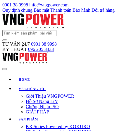
0901 38 9998
info@vngpower.com
Quy định chung
Bảo mật
Thanh toán
Bảo hành
Đổi trả hàng
TƯ VẤN 24/7
0901 38 9998
KỸ THUẬT
096 205 3333
HOME
VỀ CHÚNG TÔI
Giới Thiệu VNGPOWER
Hồ Sơ Năng Lực
Chứng Nhận ISO
GIẢI PHÁP
SẢN PHẨM
KR Series Powered by KOKURO