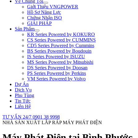
Về Chúng Tôi
Giới Thiệu VNGPOWER
Hồ Sơ Năng Lực
Chứng Nhận ISO
GIẢI PHÁP
Sản Phẩm
KR Series Powered by KOKURO
CS Series Powered by CUMMINS
CD5 Series Powered by Cummins
BS Series Powered by Boudouin
IS Series Powered by ISUZU
MS Series Powered by Mitsubishi
DS Series Powered by Doosan
PS Series Powered by Perkins
VM Series Powered by Volvo
Dự Án
Dịch Vụ
Phụ Tùng
Tin Tức
Liên Hệ
TƯ VẤN 24/7
0901 38 9998
NHÀ SẢN XUẤT LẮP RÁP MÁY PHÁT ĐIỆN
Máy Phát Điện tại Bình Phước