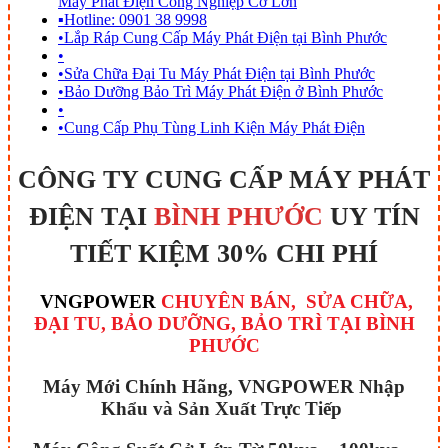
Máy Phát Điện Công Nghiệp Cở Lớn
▪
Hotline: 0901 38 9998
•
Lắp Ráp Cung Cấp Máy Phát Điện tại Bình Phước
•
•
Sửa Chữa Đại Tu Máy Phát Điện tại Bình Phước
•
Bảo Dưỡng Bảo Trì Máy Phát Điện ở Bình Phước
•
•
Cung Cấp Phụ Tùng Linh Kiện Máy Phát Điện
CÔNG TY CUNG CẤP MÁY PHÁT
ĐIỆN TẠI
BÌNH PHƯỚC
UY TÍN
TIẾT KIỆM 30% CHI PHÍ
VNGPOWER
CHUYÊN BÁN, SỬA CHỮA,
ĐẠI TU, BẢO DƯỠNG, BẢO TRÌ TẠI BÌNH
PHƯỚC
Máy Mới Chính Hãng, VNGPOWER Nhập
Khẩu và Sản Xuất Trực Tiếp