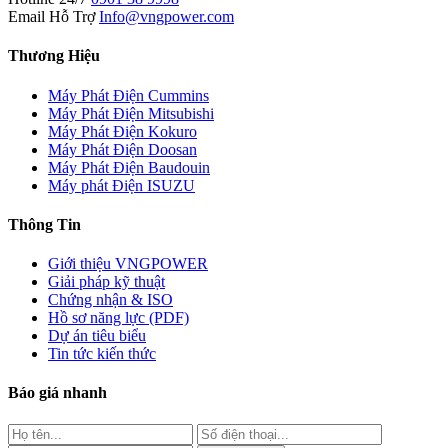
Email Hỗ Trợ
Info@vngpower.com
Thương Hiệu
Máy Phát Điện Cummins
Máy Phát Điện Mitsubishi
Máy Phát Điện Kokuro
Máy Phát Điện Doosan
Máy Phát Điện Baudouin
Máy phát Điện ISUZU
Thông Tin
Giới thiệu VNGPOWER
Giải pháp kỹ thuật
Chứng nhận & ISO
Hồ sơ năng lực (PDF)
Dự án tiêu biểu
Tin tức kiến thức
Báo giá nhanh