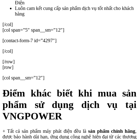
Điện
Luôn cam kết cung cấp sản phẩm dịch vụ tốt nhất cho khách
hàng
[/col]
[col span=”5″ span__sm=”12″]
[contact-form-7 id=”4297″]
[/col]
[/row]
[row]
[col span__sm=”12″]
Điểm khác biết khi mua sản
phẩm sử dụng dịch vụ tại
VNGPOWER
+ Tất cả sản phẩm máy phát điện đều là
sản phẩm chính hãng
,
được bảo hành dài hạn, ứng dụng công nghệ hiện đại từ các thương