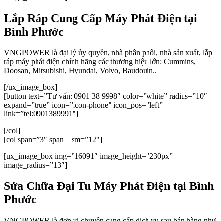
Lắp Ráp Cung Cấp Máy Phát Điện tại
Bình Phước
VNGPOWER là đại lý ủy quyền, nhà phân phối, nhà sản xuất, lắp
ráp máy phát điện chính hãng các thương hiệu lớn: Cummins,
Doosan, Mitsubishi, Hyundai, Volvo, Baudouin..
[/ux_image_box]
[button text=”Tư vấn: 0901 38 9998″ color=”white” radius=”10″
expand=”true” icon=”icon-phone” icon_pos=”left”
link=”tel:0901389991″]
[/col]
[col span=”3″ span__sm=”12″]
[ux_image_box img=”16091″ image_height=”230px”
image_radius=”13″]
Sửa Chữa Đại Tu Máy Phát Điện tại Bình
Phước
VNGPOWER là đơn vị chuyên cung cấp dịch vụ sau bán hàng như