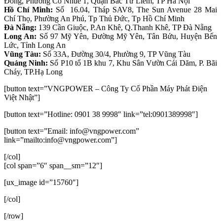
Đồng, Phường Cổ Nhuế 1, Quận Bắc Từ Liêm, TP Hà Nội
Hồ Chí Minh:
Số 16.04, Tháp SAV8, The Sun Avenue 28 Mai
Chí Thọ, Phường An Phú, Tp Thủ Đức, Tp Hồ Chí Minh
Đà Nẵng:
139 Cần Giuộc, P.An Khê, Q.Thanh Khê, TP Đà Nẵng
Long An:
Số 97 Mỹ Yên, Đường Mỹ Yên, Tân Bửu, Huyện Bến
Lức, Tỉnh Long An
Vũng Tàu:
Số 33A, Đường 30/4, Phường 9, TP Vũng Tàu
Quảng Ninh:
Số P10 tổ 1B khu 7, Khu Sân Vườn Cái Dăm, P. Bãi
Cháy, TP.Hạ Long
[button text=”VNGPOWER – Công Ty Cổ Phần Máy Phát Điện
Việt Nhật”]
[button text=”Hotline: 0901 38 9998″ link=”tel:0901389998″]
[button text=”Email: info@vngpower.com”
link=”mailto:info@vngpower.com”]
[/col]
[col span=”6″ span__sm=”12″]
[ux_image id=”15760″]
[/col]
[/row]