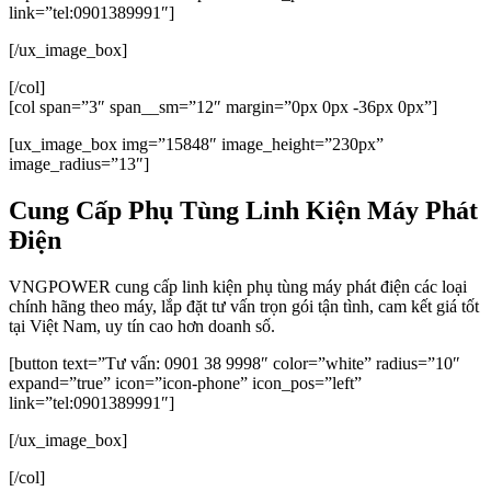
link=”tel:0901389991″]
[/ux_image_box]
[/col]
[col span=”3″ span__sm=”12″ margin=”0px 0px -36px 0px”]
[ux_image_box img=”15848″ image_height=”230px”
image_radius=”13″]
Cung Cấp Phụ Tùng Linh Kiện Máy Phát
Điện
VNGPOWER cung cấp linh kiện phụ tùng máy phát điện các loại
chính hãng theo máy, lắp đặt tư vấn trọn gói tận tình, cam kết giá tốt
tại Việt Nam, uy tín cao hơn doanh số.
[button text=”Tư vấn: 0901 38 9998″ color=”white” radius=”10″
expand=”true” icon=”icon-phone” icon_pos=”left”
link=”tel:0901389991″]
[/ux_image_box]
[/col]