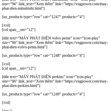
size=”96″ link_text=”Xem thêm” link=”https://vngpower.com/may-
phat-dien-mitsubishi.html”]
[ux_products type=”row” cat=”1247″ products=”4″]
[/col]
[col span__sm=”12″]
[title text=”MÁY PHÁT ĐIỆN volvo penta” icon=”icon-play”
size=”96″ link_text=”Xem thêm” link=”https://vngpower.com/may-
phat-dien-volvo-penta.html”]
[ux_products type=”row” cat=”1248″ products=”4″]
[/col]
[col span__sm=”12″]
[title text=”MÁY PHÁT ĐIỆN perkins” icon=”icon-play”
size=”96″ link_text=”Xem thêm” link=”https://vngpower.com/may-
phat-dien-perkins.html”]
[ux_products type=”row” cat=”1249″ products=”4″]
[/col]
[/row]