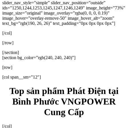
slider_nav_style=”simple” slider_nav_position=”outside”
ids=”1250,1244,1253,1245,1247,1246,1249″ image_height=”73%”
image_size=”original” image_overlay=”rgba(0, 0, 0, 0.19)”
image_hover=”overlay-remove-50″ image_hover_alt=”zoom”
text_bg=”rgb(190, 26, 26)” text_padding=”0px 0px 0px 0px”]
[/col]
[/row]
[/section]
[section bg_color=”rgb(240, 240, 240)”]
[row]
[col span__sm=”12″]
Top sản phẩm Phát Điện tại
Bình Phước VNGPOWER
Cung Cấp
[/col]