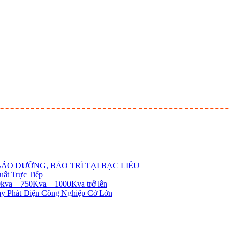
ẢO DƯỠNG, BẢO TRÌ TẠI BẠC LIÊU
ất Trực Tiếp
kva – 750Kva – 1000Kva trở lên
áy Phát Điện Công Nghiệp Cở Lớn