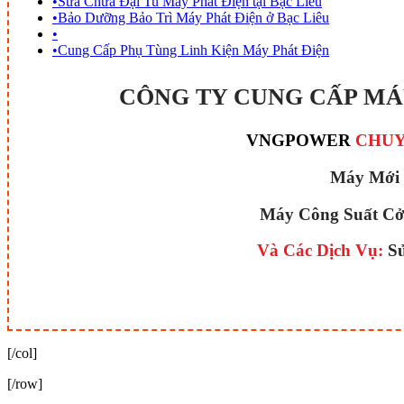
•
Sửa Chữa Đại Tu Máy Phát Điện tại Bạc Liêu
•
Bảo Dưỡng Bảo Trì Máy Phát Điện ở Bạc Liêu
•
•
Cung Cấp Phụ Tùng Linh Kiện Máy Phát Điện
CÔNG TY CUNG CẤP MÁ
VNGPOWER
CHUYÊ
Máy Mới 
Máy Công Suất
Cở 
Và Các Dịch Vụ:
Sử
[/col]
[/row]