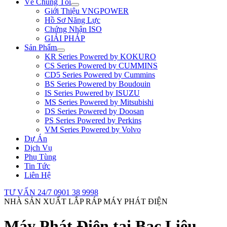
Về Chúng Tôi
Giới Thiệu VNGPOWER
Hồ Sơ Năng Lực
Chứng Nhận ISO
GIẢI PHÁP
Sản Phẩm
KR Series Powered by KOKURO
CS Series Powered by CUMMINS
CD5 Series Powered by Cummins
BS Series Powered by Boudouin
IS Series Powered by ISUZU
MS Series Powered by Mitsubishi
DS Series Powered by Doosan
PS Series Powered by Perkins
VM Series Powered by Volvo
Dự Án
Dịch Vụ
Phụ Tùng
Tin Tức
Liên Hệ
TƯ VẤN 24/7
0901 38 9998
NHÀ SẢN XUẤT LẮP RÁP MÁY PHÁT ĐIỆN
Máy Phát Điện tại Bạc Liêu