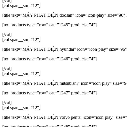
[/col]
[col span__sm=”12″]
[title text=”MÁY PHÁT ĐIỆN doosan” icon=”icon-play” size=”96″ l
[ux_products type=”row” cat=”1245″ products=”4″]
[/col]
[col span__sm=”12″]
[title text=”MÁY PHÁT ĐIỆN hyundai” icon=”icon-play” size=”96″ 
[ux_products type=”row” cat=”1246″ products=”4″]
[/col]
[col span__sm=”12″]
[title text=”MÁY PHÁT ĐIỆN mitsubishi” icon=”icon-play” size=”96
[ux_products type=”row” cat=”1247″ products=”4″]
[/col]
[col span__sm=”12″]
[title text=”MÁY PHÁT ĐIỆN volvo penta” icon=”icon-play” size=”9
[ux_products type=”row” cat=”1248″ products=”4″]