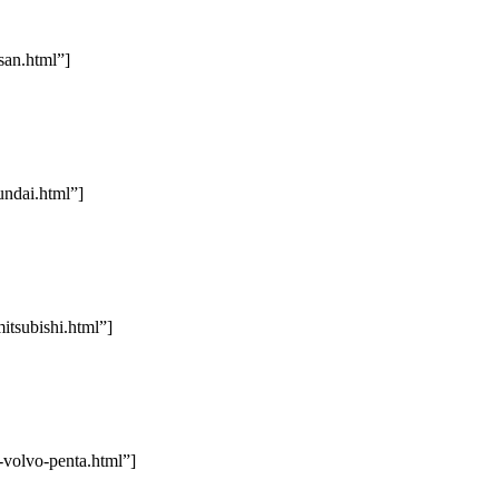
san.html”]
ndai.html”]
tsubishi.html”]
volvo-penta.html”]