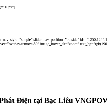
ng=”10px”]
der_nav_style=”simple” slider_nav_position=”outside” ids=”1250,12
hover=”overlay-remove-50″ image_hover_alt=”zoom” text_bg=”rgb(190
 Phát Điện tại Bạc Liêu VNGP