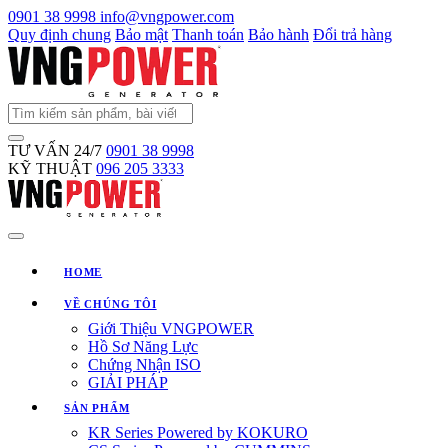
0901 38 9998
info@vngpower.com
Quy định chung
Bảo mật
Thanh toán
Bảo hành
Đổi trả hàng
TƯ VẤN 24/7
0901 38 9998
KỸ THUẬT
096 205 3333
HOME
VỀ CHÚNG TÔI
Giới Thiệu VNGPOWER
Hồ Sơ Năng Lực
Chứng Nhận ISO
GIẢI PHÁP
SẢN PHẨM
KR Series Powered by KOKURO