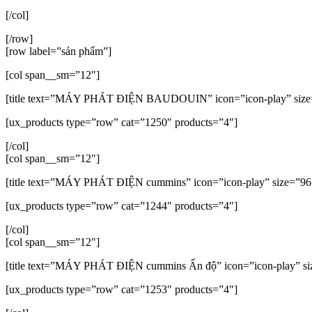
[/col]
[/row]
[row label=”sản phẩm”]
[col span__sm=”12″]
[title text=”MÁY PHÁT ĐIỆN BAUDOUIN” icon=”icon-play” size=”9
[ux_products type=”row” cat=”1250″ products=”4″]
[/col]
[col span__sm=”12″]
[title text=”MÁY PHÁT ĐIỆN cummins” icon=”icon-play” size=”96″
[ux_products type=”row” cat=”1244″ products=”4″]
[/col]
[col span__sm=”12″]
[title text=”MÁY PHÁT ĐIỆN cummins Ấn độ” icon=”icon-play” siz
[ux_products type=”row” cat=”1253″ products=”4″]