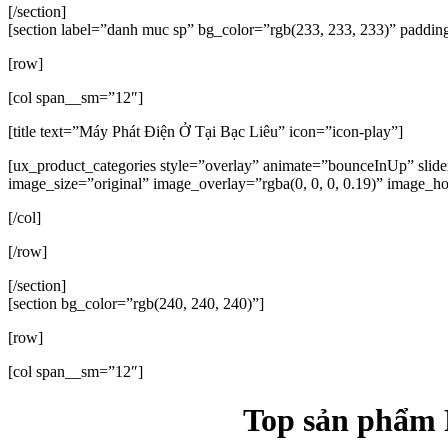
[/section]
[section label=”danh muc sp” bg_color=”rgb(233, 233, 233)” paddi
[row]
[col span__sm=”12″]
[title text=”Máy Phát Điện Ở Tại Bạc Liêu” icon=”icon-play”]
[ux_product_categories style=”overlay” animate=”bounceInUp” sli
image_size=”original” image_overlay=”rgba(0, 0, 0, 0.19)” image_
[/col]
[/row]
[/section]
[section bg_color=”rgb(240, 240, 240)”]
[row]
[col span__sm=”12″]
Top sản phẩm