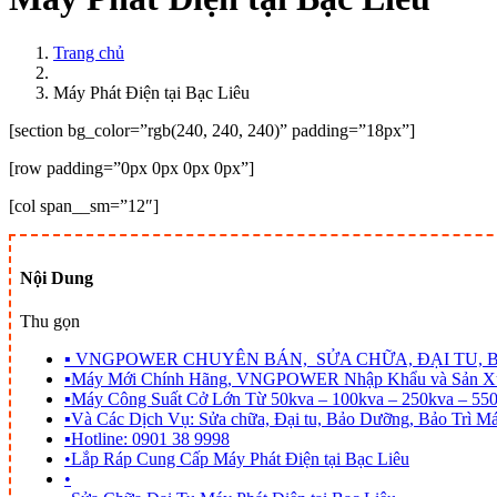
Trang chủ
Máy Phát Điện tại Bạc Liêu
[section bg_color=”rgb(240, 240, 240)” padding=”18px”]
[row padding=”0px 0px 0px 0px”]
[col span__sm=”12″]
Nội Dung
Thu gọn
▪
VNGPOWER CHUYÊN BÁN, SỬA CHỮA, ĐẠI TU, B
▪
Máy Mới Chính Hãng, VNGPOWER Nhập Khẩu và Sản Xu
▪
Máy Công Suất Cở Lớn Từ 50kva – 100kva – 250kva – 550
▪
Và Các Dịch Vụ: Sửa chữa, Đại tu, Bảo Dưỡng, Bảo Trì M
▪
Hotline: 0901 38 9998
•
Lắp Ráp Cung Cấp Máy Phát Điện tại Bạc Liêu
•