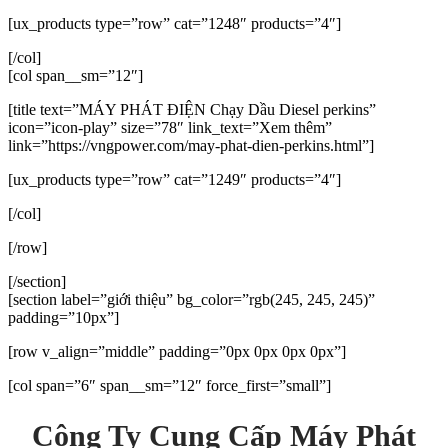
[ux_products type=”row” cat=”1248″ products=”4″]
[/col]
[col span__sm=”12″]
[title text=”MÁY PHÁT ĐIỆN Chạy Dầu Diesel perkins”
icon=”icon-play” size=”78″ link_text=”Xem thêm”
link=”https://vngpower.com/may-phat-dien-perkins.html”]
[ux_products type=”row” cat=”1249″ products=”4″]
[/col]
[/row]
[/section]
[section label=”giới thiệu” bg_color=”rgb(245, 245, 245)”
padding=”10px”]
[row v_align=”middle” padding=”0px 0px 0px 0px”]
[col span=”6″ span__sm=”12″ force_first=”small”]
Công Ty Cung Cấp
Máy Phát