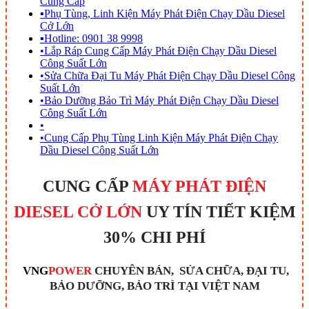
Cung Cấp
▪
Phụ Tùng, Linh Kiện Máy Phát Điện Chạy Dầu Diesel
Cở Lớn
▪
Hotline: 0901 38 9998
•
Lắp Ráp Cung Cấp Máy Phát Điện Chạy Dầu Diesel
Công Suất Lớn
•
Sửa Chữa Đại Tu Máy Phát Điện Chạy Dầu Diesel Công
Suất Lớn
•
Bảo Dưỡng Bảo Trì Máy Phát Điện Chạy Dầu Diesel
Công Suất Lớn
•
•
Cung Cấp Phụ Tùng Linh Kiện Máy Phát Điện Chạy
Dầu Diesel Công Suất Lớn
CUNG CẤP
MÁY PHÁT ĐIỆN
DIESEL CỞ LỚN
UY TÍN TIẾT KIỆM
30% CHI PHÍ
VNG
POWER
CHUYÊN BÁN, SỬA CHỮA, ĐẠI TU,
BẢO DƯỠNG, BẢO TRÌ TẠI VIỆT NAM