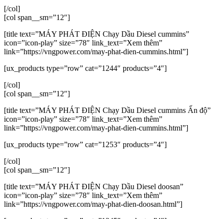
[/col]
[col span__sm=”12″]
[title text=”MÁY PHÁT ĐIỆN Chạy Dầu Diesel cummins”
icon=”icon-play” size=”78″ link_text=”Xem thêm”
link=”https://vngpower.com/may-phat-dien-cummins.html”]
[ux_products type=”row” cat=”1244″ products=”4″]
[/col]
[col span__sm=”12″]
[title text=”MÁY PHÁT ĐIỆN Chạy Dầu Diesel cummins Ấn độ”
icon=”icon-play” size=”78″ link_text=”Xem thêm”
link=”https://vngpower.com/may-phat-dien-cummins.html”]
[ux_products type=”row” cat=”1253″ products=”4″]
[/col]
[col span__sm=”12″]
[title text=”MÁY PHÁT ĐIỆN Chạy Dầu Diesel doosan”
icon=”icon-play” size=”78″ link_text=”Xem thêm”
link=”https://vngpower.com/may-phat-dien-doosan.html”]