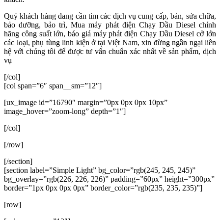
Quý khách hàng đang cần tìm các dịch vụ cung cấp, bán, sửa chữa,
bảo dưỡng, bảo trì, Mua máy phát điện Chạy Dầu Diesel chính
hãng công suất lớn, báo giá máy phát điện Chạy Dầu Diesel cở lớn
các loại, phụ tùng linh kiện ở tại Việt Nam, xin đừng ngần ngại liên
hệ với chúng tôi để được tư vấn chuẩn xác nhất về sản phẩm, dịch
vụ
[/col]
[col span=”6″ span__sm=”12″]
[ux_image id=”16790″ margin=”0px 0px 0px 10px”
image_hover=”zoom-long” depth=”1″]
[/col]
[/row]
[/section]
[section label=”Simple Light” bg_color=”rgb(245, 245, 245)”
bg_overlay=”rgb(226, 226, 226)” padding=”60px” height=”300px”
border=”1px 0px 0px 0px” border_color=”rgb(235, 235, 235)”]
[row]