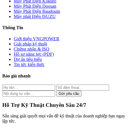
Máy Phát Điện Kokuro
Máy Phát Điện Doosan
Máy Phát Điện Baudouin
Máy phát Điện ISUZU
Thông Tin
Giới thiệu VNGPOWER
Giải pháp kỹ thuật
Chứng nhận & ISO
Hồ sơ năng lực (PDF)
Dự án tiêu biểu
Tin tức kiến thức
Báo giá nhanh
Gửi yêu cầu
Hỗ Trợ Kỹ Thuật Chuyên Sâu 24/7
Sẵn sàng giải quyết mọi vấn đề kỹ thuật của doanh nghiệp bạn ngay
lập tức.