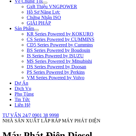
Về Chúng Tôi
Giới Thiệu VNGPOWER
Hồ Sơ Năng Lực
Chứng Nhận ISO
GIẢI PHÁP
Sản Phẩm
KR Series Powered by KOKURO
CS Series Powered by CUMMINS
CD5 Series Powered by Cummins
BS Series Powered by Boudouin
IS Series Powered by ISUZU
MS Series Powered by Mitsubishi
DS Series Powered by Doosan
PS Series Powered by Perkins
VM Series Powered by Volvo
Dự Án
Dịch Vụ
Phụ Tùng
Tin Tức
Liên Hệ
TƯ VẤN 24/7
0901 38 9998
NHÀ SẢN XUẤT LẮP RÁP MÁY PHÁT ĐIỆN
Máy Phát Điện Diesel