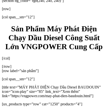
[section bg_color=”rgb(240, 240, 240)”]
[row]
[col span__sm=”12″]
Sản Phẩm Máy Phát Điện
Chạy Dầu Diesel Công Suất
Lớn VNGPOWER Cung Cấp
[/col]
[/row]
[row label=”sản phẩm”]
[col span__sm=”12″]
[title text=”MÁY PHÁT ĐIỆN Chạy Dầu Diesel BAUDOUIN”
icon=”icon-play” size=”85″ link_text=”Xem thêm”
link=”https://vngpower.com/may-phat-dien-baudouin.html”]
[ux_products type=”row” cat=”1250″ products=”4″]