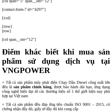
[col span=”5″ span__sm=”12″]
[contact-form-7 id=”4297″]
[/col]
[/row]
[row]
[col span__sm=”12″]
Điểm khác biết khi mua sản
phẩm sử dụng dịch vụ tại
VNGPOWER
+ Tất cả sản phẩm máy phát điện Chạy Dầu Diesel công suất lớn
đều là
sản phẩm chính hãng
, được bảo hành dài hạn, ứng dụng
công nghệ hiện đại từ các thương hiệu số 1 thế giới hiện nay phù
hợp tại Việt nam
+ Tất cả sản phẩm đều đáp ứng tiêu chuẩn ISO 9001 – 2015, có
chứng nhận đầy đủ, giấy tờ đầy đủ khi cung cấp