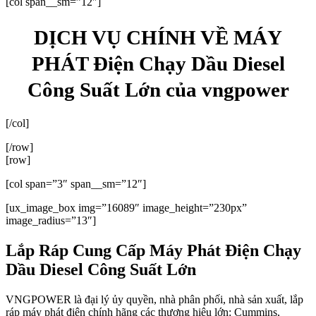
[col span__sm=”12″]
DỊCH VỤ CHÍNH VỀ MÁY
PHÁT Điện Chạy Dầu Diesel
Công Suất Lớn của vngpower
[/col]
[/row]
[row]
[col span=”3″ span__sm=”12″]
[ux_image_box img=”16089″ image_height=”230px”
image_radius=”13″]
Lắp Ráp Cung Cấp Máy Phát Điện Chạy
Dầu Diesel Công Suất Lớn
VNGPOWER là đại lý ủy quyền, nhà phân phối, nhà sản xuất, lắp
ráp máy phát điện chính hãng các thương hiệu lớn: Cummins,