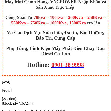
Máy Mới Chính Hãng, VNGPOWER Nhập Khẩu và
Sản Xuất Trực Tiếp
Công Suất Từ
70kva –
100kva – 200Kva – 250Kva –
550Kva – 750Kva – 1000Kva, 1500Kva
trở lên
Và Các Dịch Vụ: Sửa chữa, Đại tu, Bảo Dưỡng,
Bảo Trì, Cung Cấp
Phụ Tùng, Linh Kiện Máy Phát Điện Chạy Dầu
Diesel Cở Lớn
Hotline:
0901 38 9998
[/col]
[/row]
[/section]
[block id=”16727″]