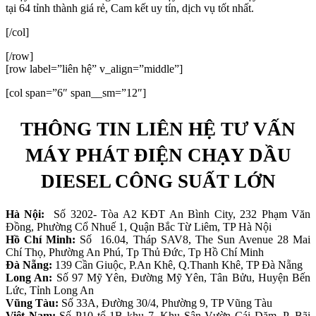
tại 64 tỉnh thành giá rẻ, Cam kết uy tín, dịch vụ tốt nhất.
[/col]
[/row]
[row label=”liên hệ” v_align=”middle”]
[col span=”6″ span__sm=”12″]
THÔNG TIN LIÊN HỆ TƯ VẤN
MÁY PHÁT ĐIỆN CHẠY DẦU
DIESEL CÔNG SUẤT LỚN
Hà Nội:
Số 3202- Tòa A2 KĐT An Bình City, 232 Phạm Văn
Đồng, Phường Cổ Nhuế 1, Quận Bắc Từ Liêm, TP Hà Nội
Hồ Chí Minh:
Số 16.04, Tháp SAV8, The Sun Avenue 28 Mai
Chí Thọ, Phường An Phú, Tp Thủ Đức, Tp Hồ Chí Minh
Đà Nẵng:
139 Cần Giuộc, P.An Khê, Q.Thanh Khê, TP Đà Nẵng
Long An:
Số 97 Mỹ Yên, Đường Mỹ Yên, Tân Bửu, Huyện Bến
Lức, Tỉnh Long An
Vũng Tàu:
Số 33A, Đường 30/4, Phường 9, TP Vũng Tàu
Việt Nam:
Số P10 tổ 1B khu 7, Khu Sân Vườn Cái Dăm, P. Bãi