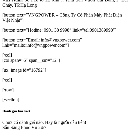
Cháy, TP.Hạ Long
[button text=”VNGPOWER – Công Ty Cổ Phần Máy Phát Điện
Việt Nhật”]
[button text=”Hotline: 0901 38 9998″ link=”tel:0901389998″]
[button text=”Email: info@vngpower.com”
link=”mailto:info@vngpower.com”]
[/col]
[col span=”6″ span__sm=”12″]
[ux_image id=”16792″]
[/col]
[/row]
[/section]
Đánh giá bài viết
Chưa có đánh giá nào. Hãy là người đầu tiên!
Sẵn Sàng Phục Vụ 24/7