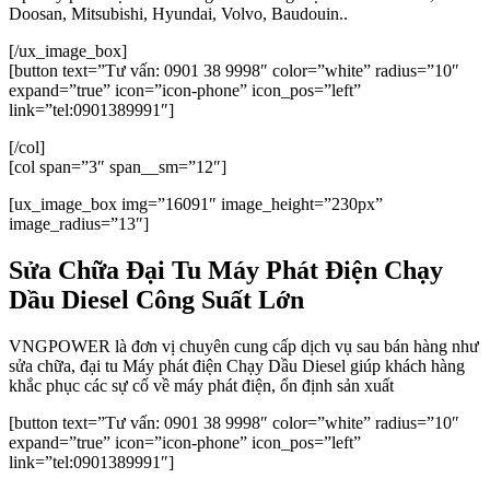
Doosan, Mitsubishi, Hyundai, Volvo, Baudouin..
[/ux_image_box]
[button text=”Tư vấn: 0901 38 9998″ color=”white” radius=”10″
expand=”true” icon=”icon-phone” icon_pos=”left”
link=”tel:0901389991″]
[/col]
[col span=”3″ span__sm=”12″]
[ux_image_box img=”16091″ image_height=”230px”
image_radius=”13″]
Sửa Chữa Đại Tu Máy Phát Điện Chạy
Dầu Diesel Công Suất Lớn
VNGPOWER là đơn vị chuyên cung cấp dịch vụ sau bán hàng như
sửa chữa, đại tu Máy phát điện Chạy Dầu Diesel giúp khách hàng
khắc phục các sự cố về máy phát điện, ổn định sản xuất
[button text=”Tư vấn: 0901 38 9998″ color=”white” radius=”10″
expand=”true” icon=”icon-phone” icon_pos=”left”
link=”tel:0901389991″]