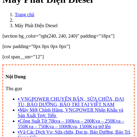
Trang chủ
Máy Phát Điện Diesel
[section bg_color=”rgb(240, 240, 240)” padding=”18px”]
[row padding=”0px 0px 0px 0px”]
[col span__sm=”12″]
Nội Dung
Thu gọn
▪
VNGPOWER CHUYÊN BÁN, SỬA CHỮA, ĐẠI
TU, BẢO DƯỠNG, BẢO TRÌ TẠI VIỆT NAM
▪
Máy Mới Chính Hãng, VNGPOWER Nhập Khẩu và
Sản Xuất Trực Tiếp
▪
Công Suất Từ 70kva – 100kva – 200Kva – 250Kva –
550Kva – 750Kva – 1000Kva, 1500Kva trở lên
▪
Và Các Dịch Vụ: Sửa chữa, Đại tu, Bảo Dưỡng, Bảo Trì,