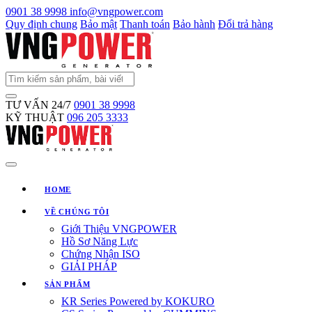
0901 38 9998
info@vngpower.com
Quy định chung
Bảo mật
Thanh toán
Bảo hành
Đổi trả hàng
TƯ VẤN 24/7
0901 38 9998
KỸ THUẬT
096 205 3333
HOME
VỀ CHÚNG TÔI
Giới Thiệu VNGPOWER
Hồ Sơ Năng Lực
Chứng Nhận ISO
GIẢI PHÁP
SẢN PHẨM
KR Series Powered by KOKURO