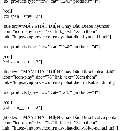
[ux_products type=”row” cat=”1245″ products=”4″]
[/col]
[col span__sm=”12″]
[title text=”MÁY PHÁT ĐIỆN Chạy Dầu Diesel hyundai”
icon=”icon-play” size=”78″ link_text=”Xem thêm”
link=”https://vngpower.com/may-phat-dien-hyundai.html”]
[ux_products type=”row” cat=”1246″ products=”4″]
[/col]
[col span__sm=”12″]
[title text=”MÁY PHÁT ĐIỆN Chạy Dầu Diesel mitsubishi”
icon=”icon-play” size=”78″ link_text=”Xem thêm”
link=”https://vngpower.com/may-phat-dien-mitsubishi.html”]
[ux_products type=”row” cat=”1247″ products=”4″]
[/col]
[col span__sm=”12″]
[title text=”MÁY PHÁT ĐIỆN Chạy Dầu Diesel volvo penta”
icon=”icon-play” size=”78″ link_text=”Xem thêm”
link=”https://vngpower.com/may-phat-dien-volvo-penta.html”]