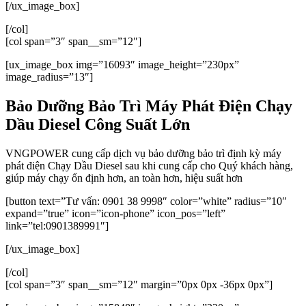
[/ux_image_box]
[/col]
[col span=”3″ span__sm=”12″]
[ux_image_box img=”16093″ image_height=”230px”
image_radius=”13″]
Bảo Dưỡng Bảo Trì Máy Phát Điện Chạy
Dầu Diesel Công Suất Lớn
VNGPOWER cung cấp dịch vụ bảo dưỡng bảo trì định kỳ máy
phát điện Chạy Dầu Diesel sau khi cung cấp cho Quý khách hàng,
giúp máy chạy ổn định hơn, an toàn hơn, hiệu suất hơn
[button text=”Tư vấn: 0901 38 9998″ color=”white” radius=”10″
expand=”true” icon=”icon-phone” icon_pos=”left”
link=”tel:0901389991″]
[/ux_image_box]
[/col]
[col span=”3″ span__sm=”12″ margin=”0px 0px -36px 0px”]