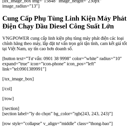
[ux_image_box img=”15848″ image_height=”230px”
image_radius=”13″]
Cung Cấp Phụ Tùng Linh Kiện Máy Phát
Điện Chạy Dầu Diesel Công Suất Lớn
VNGPOWER cung cấp linh kiện phụ tùng máy phát điện các loại
chính hãng theo máy, lắp đặt tư vấn trọn gói tận tình, cam kết giá tốt
tại Việt Nam, uy tín cao hơn doanh số.
[button text=”Tư vấn: 0901 38 9998″ color=”white” radius=”10″
expand=”true” icon=”icon-phone” icon_pos=”left”
link=”tel:0901389991″]
[/ux_image_box]
[/col]
[/row]
[/section]
[section label=”ly do chọn” bg_color=”rgb(243, 243, 243)”]
[row style=”collapse” v_align=”middle” class=”thong-bao”]